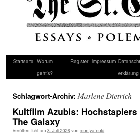
Startseite
Worum
Register
Impressum
Datenschu
geht’s?
erklärung
Marlene Dietrich
Schlagwort-Archiv:
Kultfilm Azubis: Hochstapler
The Galaxy
Veröffentlicht am
3. Juli 2026
von
montyarnold