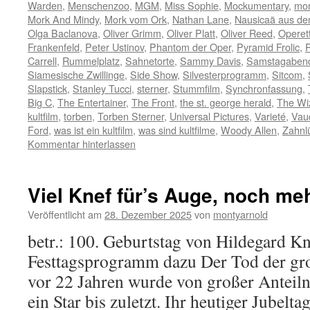
Warden
,
Menschenzoo
,
MGM
,
Miss Sophie
,
Mockumentary
,
mon
Mork And Mindy
,
Mork vom Ork
,
Nathan Lane
,
Nausicaä aus de
Olga Baclanova
,
Oliver Grimm
,
Oliver Platt
,
Oliver Reed
,
Operet
Frankenfeld
,
Peter Ustinov
,
Phantom der Oper
,
Pyramid Frolic
,
R
Carrell
,
Rummelplatz
,
Sahnetorte
,
Sammy Davis
,
Samstagaben
Siamesische Zwillinge
,
Side Show
,
Silvesterprogramm
,
Sitcom
,
Slapstick
,
Stanley Tucci
,
sterner
,
Stummfilm
,
Synchronfassung
,
Big C
,
The Entertainer
,
The Front
,
the st. george herald
,
The Wi
kultfilm
,
torben
,
Torben Sterner
,
Universal Pictures
,
Varieté
,
Vaud
Ford
,
was ist ein kultfilm
,
was sind kultfilme
,
Woody Allen
,
Zahnl
Kommentar hinterlassen
Viel Knef für’s Auge, noch meh
Veröffentlicht am
28. Dezember 2025
von
montyarnold
betr.: 100. Geburtstag von Hildegard Kn
Festtagsprogramm dazu Der Tod der gr
vor 22 Jahren wurde von großer Anteiln
ein Star bis zuletzt. Ihr heutiger Jubelt