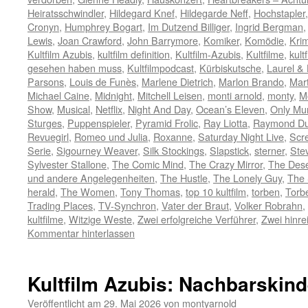
Heiratsschwindler
,
Hildegard Knef
,
Hildegarde Neff
,
Hochstapler
Cronyn
,
Humphrey Bogart
,
Im Dutzend Billiger
,
Ingrid Bergman
Lewis
,
Joan Crawford
,
John Barrymore
,
Komiker
,
Komödie
,
Krim
Kultfilm Azubis
,
kultfilm definition
,
Kultfilm-Azubis
,
Kultfilme
,
kult
gesehen haben muss
,
Kultfilmpodcast
,
Kürbiskutsche
,
Laurel &
Parsons
,
Louis de Funès
,
Marlene Dietrich
,
Marlon Brando
,
Mart
Michael Caine
,
Midnight
,
Mitchell Leisen
,
monti arnold
,
monty
,
M
Show
,
Musical
,
Netflix
,
Night And Day
,
Ocean’s Eleven
,
Only Mur
Sturges
,
Puppenspieler
,
Pyramid Frolic
,
Ray Liotta
,
Raymond Du
Revuegirl
,
Romeo und Julia
,
Roxanne
,
Saturday Night Live
,
Scr
Serie
,
Sigourney Weaver
,
Silk Stockings
,
Slapstick
,
sterner
,
Ste
Sylvester Stallone
,
The Comic Mind
,
The Crazy Mirror
,
The Des
und andere Angelegenheiten
,
The Hustle
,
The Lonely Guy
,
The 
herald
,
The Women
,
Tony Thomas
,
top 10 kultfilm
,
torben
,
Torb
Trading Places
,
TV-Synchron
,
Vater der Braut
,
Volker Robrahn
,
kultfilme
,
Witzige Weste
,
Zwei erfolgreiche Verführer
,
Zwei hinr
Kommentar hinterlassen
Kultfilm Azubis: Nachbarskind
Veröffentlicht am
29. Mai 2026
von
montyarnold