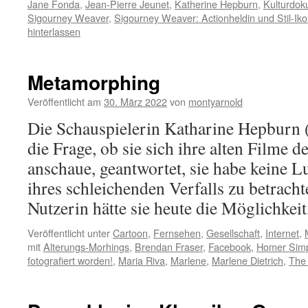
Jane Fonda
,
Jean-Pierre Jeunet
,
Katherine Hepburn
,
Kulturdok
Sigourney Weaver
,
Sigourney Weaver: Actionheldin und Stil-Ik
hinterlassen
Metamorphing
Veröffentlicht am
30. März 2022
von
montyarnold
Die Schauspielerin Katharine Hepburn 
die Frage, ob sie sich ihre alten Filme 
anschaue, geantwortet, sie habe keine Lu
ihres schleichenden Verfalls zu betrach
Nutzerin hätte sie heute die Möglichkei
Veröffentlicht unter
Cartoon
,
Fernsehen
,
Gesellschaft
,
Internet
,
mit
Alterungs-Morhings
,
Brendan Fraser
,
Facebook
,
Homer Simp
fotografiert worden!
,
Maria Riva
,
Marlene
,
Marlene Dietrich
,
The