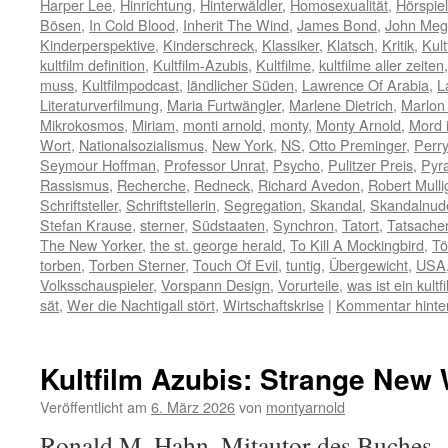
Harper Lee
,
Hinrichtung
,
Hinterwäldler
,
Homosexualität
,
Hörspiel
Bösen
,
In Cold Blood
,
Inherit The Wind
,
James Bond
,
John Me
Kinderperspektive
,
Kinderschreck
,
Klassiker
,
Klatsch
,
Kritik
,
Kult
kultfilm definition
,
Kultfilm-Azubis
,
Kultfilme
,
kultfilme aller zeiten
muss
,
Kultfilmpodcast
,
ländlicher Süden
,
Lawrence Of Arabia
,
L
Literaturverfilmung
,
Maria Furtwängler
,
Marlene Dietrich
,
Marlon
Mikrokosmos
,
Miriam
,
monti arnold
,
monty
,
Monty Arnold
,
Mord 
Wort
,
Nationalsozialismus
,
New York
,
NS
,
Otto Preminger
,
Perr
Seymour Hoffman
,
Professor Unrat
,
Psycho
,
Pulitzer Preis
,
Pyra
Rassismus
,
Recherche
,
Redneck
,
Richard Avedon
,
Robert Mulli
Schriftsteller
,
Schriftstellerin
,
Segregation
,
Skandal
,
Skandalnud
Stefan Krause
,
sterner
,
Südstaaten
,
Synchron
,
Tatort
,
Tatsach
The New Yorker
,
the st. george herald
,
To Kill A Mockingbird
,
Tö
torben
,
Torben Sterner
,
Touch Of Evil
,
tuntig
,
Übergewicht
,
USA
Volksschauspieler
,
Vorspann Design
,
Vorurteile
,
was ist ein kultf
sät
,
Wer die Nachtigall stört
,
Wirtschaftskrise
|
Kommentar hinte
Kultfilm Azubis: Strange New
Veröffentlicht am
6. März 2026
von
montyarnold
Ronald M. Hahn, Mitautor des Buches „