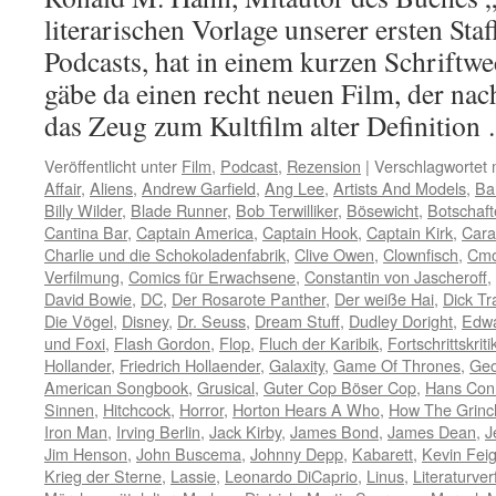
literarischen Vorlage unserer ersten Staf
Podcasts, hat in einem kurzen Schriftwe
gäbe da einen recht neuen Film, der nac
das Zeug zum Kultfilm alter Definitio
Veröffentlicht unter
Film
,
Podcast
,
Rezension
|
Verschlagwortet 
Affair
,
Aliens
,
Andrew Garfield
,
Ang Lee
,
Artists And Models
,
Bar
Billy Wilder
,
Blade Runner
,
Bob Terwilliker
,
Bösewicht
,
Botschaft
Cantina Bar
,
Captain America
,
Captain Hook
,
Captain Kirk
,
Cara
Charlie und die Schokoladenfabrik
,
Clive Owen
,
Clownfisch
,
Cmo
Verfilmung
,
Comics für Erwachsene
,
Constantin von Jascheroff
,
David Bowie
,
DC
,
Der Rosarote Panther
,
Der weiße Hai
,
Dick Tr
Die Vögel
,
Disney
,
Dr. Seuss
,
Dream Stuff
,
Dudley Doright
,
Edwa
und Foxi
,
Flash Gordon
,
Flop
,
Fluch der Karibik
,
Fortschrittskriti
Hollander
,
Friedrich Hollaender
,
Galaxity
,
Game Of Thrones
,
Geo
American Songbook
,
Grusical
,
Guter Cop Böser Cop
,
Hans Con
Sinnen
,
Hitchcock
,
Horror
,
Horton Hears A Who
,
How The Grinc
Iron Man
,
Irving Berlin
,
Jack Kirby
,
James Bond
,
James Dean
,
J
Jim Henson
,
John Buscema
,
Johnny Depp
,
Kabarett
,
Kevin Fei
Krieg der Sterne
,
Lassie
,
Leonardo DiCaprio
,
Linus
,
Literaturve