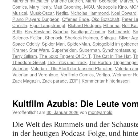
Märchenmittelalter
,
Marlene Dietrich
,
Martin Scorsese
,
Marvel
,
M
Comics
,
Mary Healy
,
Matt Groening
,
MCU
,
Metropolis Kino
,
MG
Musical
,
Musik-Oscar
,
Netflix
,
Nicholas Hammond
,
Noel Coward
Piano-Players-Dungeon
,
Offenes Ende
,
Öko Botschaft
,
Peter L
Christin
,
Pippi Langstrumpf
,
Richard Rodgers
,
Rihanna
,
Rolf Ka
Brille
,
Roy Rowland
,
Sabrina
,
Santiago Ziesmer
,
Schimanski
,
Sc
Science-Fiction
,
Sherlock
,
Sherlock Holmes
,
Shinguz
,
Silver Ag
Space Odditiy
,
Spider Man
,
Spider-Man
,
Spiegelbild im golden
Kramer
,
Star Wars
,
Superhelden
,
Superman
,
Synchronfassung
Terry Gilliam
,
The 5000 Fingers Of Dr. T
,
The Cat In The Hat
,
Th
Theodore Geisel
,
Tick Trick und Track
,
Tim Burton
,
Tingeltange
Valerian
,
Valerian - Die Stadt der tausend Planeten
,
Valerian an
Valerian und Veronique
,
Verfilmte Comics
,
Vertigo
,
Weimarer Re
Zack Magazin
,
Zack parade
,
ZDF
|
Kommentar hinterlassen
Kultfilm Azubis: Die Leute v
Veröffentlicht am
30. Januar 2026
von
montyarnold
Die Welt des Rummels und der Schaustel
in der heutigen Podcast-Folge, und hin