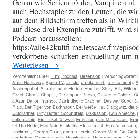
Genau wie Serienmörder, Vampire und K
auch Hochstapler zu den Leuten, die wir
auf dem Bildschirm treffen als in Wirkl
auf diese drei Exemplare zutrifft, wird 
Podcast herausstellen:
https://alle42kultfilme.letscast.fm/epis
verdorbene-schurken-enthuellung-um-
Weiterlesen
→
Veröffentlicht unter
Film
,
Podcast
,
Rezension
|
Verschlagwortet 
Anne Hathaway
,
Apple TV
,
arnold
,
arnold monti
,
arnold monty
,
A
Aschenputtel
,
Atemlos nach Florida
,
Bedtime Story
,
Billy Wilder
Grant
,
Charlie Chaplin
,
Christopher Reeve
,
Claudette Colbert
,
C
d’Azur
,
Dalton Trumbo
,
Das indische Grabmal
,
Das war Super 8
Plaid
,
Der Tiger von Eschnapur
,
Der weiße Hai
,
Dialogwitz
,
die b
Glücksritter
,
Dirty Rotten Scoundrels
,
Diskussion
,
Don Ameche
,
selten allein
,
Ein Ticket für zwei
,
Enthüllung um Mitternacht
,
Erns
Of The Bride
,
Film Noir
,
Filmkritik
,
Filmpodcast
,
Fips Asmussen
Hackman
,
George Cukor
,
george herald
,
Gerald Mast
,
Get Carte
verdorben
,
Glenne Headly
,
Hauskonzert
,
Heartbreakers – Achtu