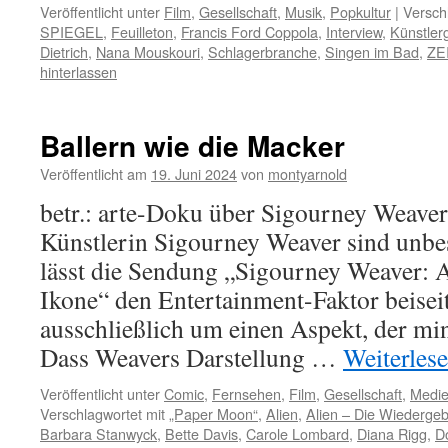
Veröffentlicht unter
Film
,
Gesellschaft
,
Musik
,
Popkultur
|
Versch
SPIEGEL
,
Feuilleton
,
Francis Ford Coppola
,
Interview
,
Künstler
Dietrich
,
Nana Mouskouri
,
Schlagerbranche
,
Singen im Bad
,
ZE
hinterlassen
Ballern wie die Macker
Veröffentlicht am
19. Juni 2024
von
montyarnold
betr.: arte-Doku über Sigourney Weaver
Künstlerin Sigourney Weaver sind unbest
lässt die Sendung „Sigourney Weaver: A
Ikone“ den Entertainment-Faktor beiseit
ausschließlich um einen Aspekt, der min
Dass Weavers Darstellung …
Weiterles
Veröffentlicht unter
Comic
,
Fernsehen
,
Film
,
Gesellschaft
,
Medie
Verschlagwortet mit
„Paper Moon“
,
Alien
,
Alien – Die Wiedergeb
Barbara Stanwyck
,
Bette Davis
,
Carole Lombard
,
Diana Rigg
,
D