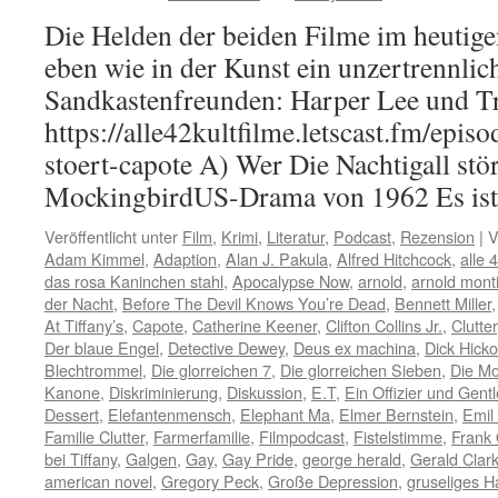
Die Helden der beiden Filme im heutige
eben wie in der Kunst ein unzertrennli
Sandkastenfreunden: Harper Lee und T
https://alle42kultfilme.letscast.fm/episo
stoert-capote A) Wer Die Nachtigall stör
MockingbirdUS-Drama von 1962 Es i
Veröffentlicht unter
Film
,
Krimi
,
Literatur
,
Podcast
,
Rezension
|
V
Adam Kimmel
,
Adaption
,
Alan J. Pakula
,
Alfred Hitchcock
,
alle 
das rosa Kaninchen stahl
,
Apocalypse Now
,
arnold
,
arnold mont
der Nacht
,
Before The Devil Knows You’re Dead
,
Bennett Miller
At Tiffany’s
,
Capote
,
Catherine Keener
,
Clifton Collins Jr.
,
Clutter
Der blaue Engel
,
Detective Dewey
,
Deus ex machina
,
Dick Hick
Blechtrommel
,
Die glorreichen 7
,
Die glorreichen Sieben
,
Die M
Kanone
,
Diskriminierung
,
Diskussion
,
E.T
,
Ein Offizier und Gen
Dessert
,
Elefantenmensch
,
Elephant Ma
,
Elmer Bernstein
,
Emil
Familie Clutter
,
Farmerfamilie
,
Filmpodcast
,
Fistelstimme
,
Frank 
bei Tiffany
,
Galgen
,
Gay
,
Gay Pride
,
george herald
,
Gerald Clar
american novel
,
Gregory Peck
,
Große Depression
,
gruseliges H