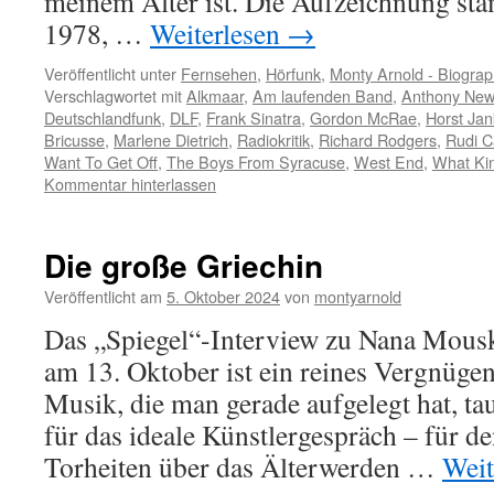
meinem Alter ist. Die Aufzeichnung st
1978, …
Weiterlesen
→
Veröffentlicht unter
Fernsehen
,
Hörfunk
,
Monty Arnold - Biograp
Verschlagwortet mit
Alkmaar
,
Am laufenden Band
,
Anthony New
Deutschlandfunk
,
DLF
,
Frank Sinatra
,
Gordon McRae
,
Horst Jan
Bricusse
,
Marlene Dietrich
,
Radiokritik
,
Richard Rodgers
,
Rudi Ca
Want To Get Off
,
The Boys From Syracuse
,
West End
,
What Kin
Kommentar hinterlassen
Die große Griechin
Veröffentlicht am
5. Oktober 2024
von
montyarnold
Das „Spiegel“-Interview zu Nana Mousk
am 13. Oktober ist ein reines Vergnüge
Musik, die man gerade aufgelegt hat, ta
für das ideale Künstlergespräch – für d
Torheiten über das Älterwerden …
Weit