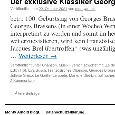
Der exklusive Klassiker Geor
Veröffentlicht am
22. Oktober 2021
von
montyarnold
betr.: 100. Geburtstag von Georges Bra
Georges Brassens (in einer Woche) Wen
interpretiert zu werden und somit im h
weiterzuexistieren, wird kein Französi
Jacques Brel übertroffen* (was unzähli
…
Weiterlesen
→
Veröffentlicht unter
Chanson
,
Musik
|
Verschlagwortet mit
„Le dé
Edith Piaf
,
Eva Busch
,
Französisches Chanson
,
Georges Brass
Juliette Gréco
,
Le Gorille
,
Le poète
,
Marlene Dietrich
,
politische
2 Kommentare
←
Ältere Beiträge
Monty Arnold blogt.
Datenschutz­erklärung