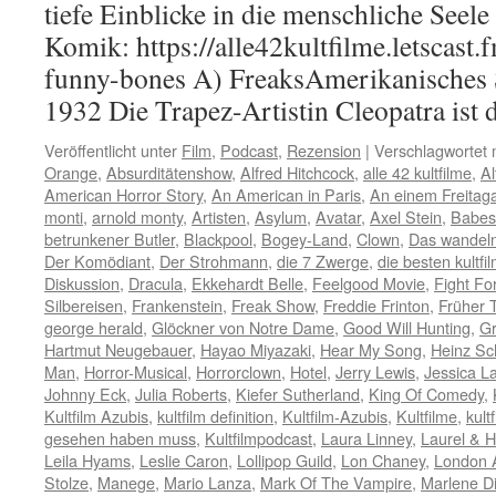
tiefe Einblicke in die menschliche Seele
Komik: https://alle42kultfilme.letscast.
funny-bones A) FreaksAmerikanisches
1932 Die Trapez-Artistin Cleopatra ist
Veröffentlicht unter
Film
,
Podcast
,
Rezension
|
Verschlagwortet 
Orange
,
Absurditätenshow
,
Alfred Hitchcock
,
alle 42 kultfilme
,
Al
American Horror Story
,
An American in Paris
,
An einem Freitag
monti
,
arnold monty
,
Artisten
,
Asylum
,
Avatar
,
Axel Stein
,
Babes
betrunkener Butler
,
Blackpool
,
Bogey-Land
,
Clown
,
Das wandel
Der Komödiant
,
Der Strohmann
,
die 7 Zwerge
,
die besten kultfi
Diskussion
,
Dracula
,
Ekkehardt Belle
,
Feelgood Movie
,
Fight For
Silbereisen
,
Frankenstein
,
Freak Show
,
Freddie Frinton
,
Früher 
george herald
,
Glöckner von Notre Dame
,
Good Will Hunting
,
Gr
Hartmut Neugebauer
,
Hayao Miyazaki
,
Hear My Song
,
Heinz Sc
Man
,
Horror-Musical
,
Horrorclown
,
Hotel
,
Jerry Lewis
,
Jessica L
Johnny Eck
,
Julia Roberts
,
Kiefer Sutherland
,
King Of Comedy
,
Kultfilm Azubis
,
kultfilm definition
,
Kultfilm-Azubis
,
Kultfilme
,
kult
gesehen haben muss
,
Kultfilmpodcast
,
Laura Linney
,
Laurel & H
Leila Hyams
,
Leslie Caron
,
Lollipop Guild
,
Lon Chaney
,
London A
Stolze
,
Manege
,
Mario Lanza
,
Mark Of The Vampire
,
Marlene Di