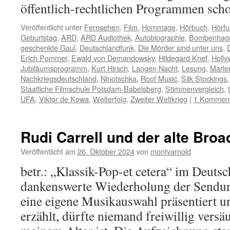
öffentlich-rechtlichen Programmen sc
Veröffentlicht unter
Fernsehen
,
Film
,
Hommage
,
Hörbuch
,
Hörfu
Geburtstag
,
ARD
,
ARD Audiothek
,
Autobiographie
,
Bombenhag
geschenkte Gaul
,
Deutschlandfunk
,
Die Mörder sind unter uns
,
Erich Pommer
,
Ewald von Demandowsky
,
Hildegard Knef
,
Holl
Jubiläumsprogramm
,
Kurt Hirsch
,
Langen Nacht
,
Lesung
,
Marlen
Nachkriegsdeutschland
,
Ninotschka
,
Roof Music
,
Silk Stockings
Staatliche Filmschule Potsdam-Babelsberg
,
Stimmenvergleich
,
UFA
,
Viktor de Kowa
,
Welterfolg
,
Zweiter Weltkrieg
|
1 Kommen
Rudi Carrell und der alte Bro
Veröffentlicht am
26. Oktober 2024
von
montyarnold
betr.: „Klassik-Pop-et cetera“ im Deuts
dankenswerte Wiederholung der Sendung
eine eigene Musikauswahl präsentiert 
erzählt, dürfte niemand freiwillig versä