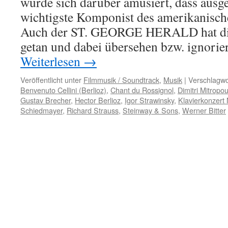
wurde sich darüber amüsiert, dass ausg
wichtigste Komponist des amerikanisch
Auch der ST. GEORGE HERALD hat dies
getan und dabei übersehen bzw. ignorie
Weiterlesen
→
Veröffentlicht unter
Filmmusik / Soundtrack
,
Musik
|
Verschlagwo
Benvenuto Cellini (Berlioz)
,
Chant du Rossignol
,
Dimitri Mitropo
Gustav Brecher
,
Hector Berlioz
,
Igor Strawinsky
,
Klavierkonzert N
Schiedmayer
,
Richard Strauss
,
Steinway & Sons
,
Werner Bitter