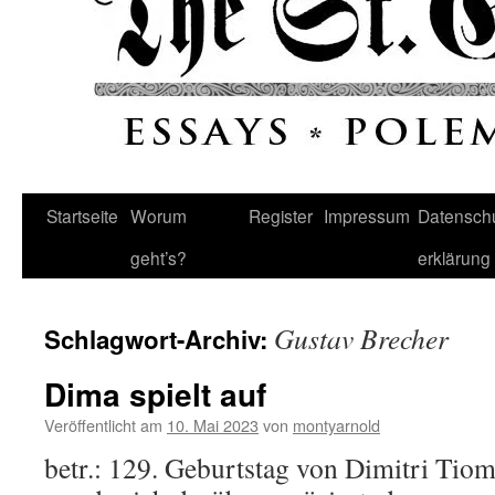
Startseite
Worum
Register
Impressum
Datenschu
geht’s?
erklärung
Gustav Brecher
Schlagwort-Archiv:
Dima spielt auf
Veröffentlicht am
10. Mai 2023
von
montyarnold
betr.: 129. Geburtstag von Dimitri Tiom