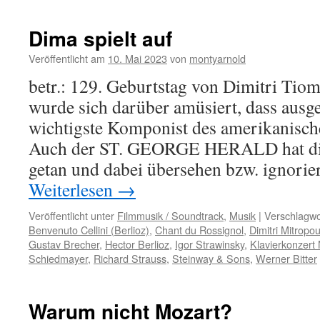
Dima spielt auf
Veröffentlicht am
10. Mai 2023
von
montyarnold
betr.: 129. Geburtstag von Dimitri Tiom
wurde sich darüber amüsiert, dass ausg
wichtigste Komponist des amerikanisch
Auch der ST. GEORGE HERALD hat dies
getan und dabei übersehen bzw. ignorie
Weiterlesen
→
Veröffentlicht unter
Filmmusik / Soundtrack
,
Musik
|
Verschlagwo
Benvenuto Cellini (Berlioz)
,
Chant du Rossignol
,
Dimitri Mitropo
Gustav Brecher
,
Hector Berlioz
,
Igor Strawinsky
,
Klavierkonzert N
Schiedmayer
,
Richard Strauss
,
Steinway & Sons
,
Werner Bitter
Warum nicht Mozart?