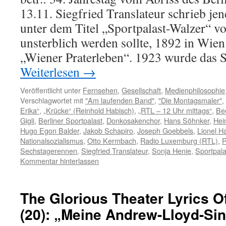
13.11. Siegfried Translateur schrieb j
unter dem Titel „Sportpalast-Walzer“ 
unsterblich werden sollte, 1892 in Wien
„Wiener Praterleben“. 1923 wurde das
Weiterlesen
→
Veröffentlicht unter
Fernsehen
,
Gesellschaft
,
Medienphilosophie
Verschlagwortet mit
"Am laufenden Band"
,
"Die Montagsmaler"
,
Erika“
,
„Krücke“ (Reinhold Habisch)
,
„RTL – 12 Uhr mittags“
,
Be
Gigli
,
Berliner Sportpalast
,
Donkosakenchor
,
Hans Söhnker
,
Hei
Hugo Egon Balder
,
Jakob Schapiro
,
Joseph Goebbels
,
Lionel 
Nationalsozialismus
,
Otto Kermbach
,
Radio Luxemburg (RTL)
,
R
Sechstagerennen
,
Siegfried Translateur
,
Sonja Henie
,
Sportpal
Kommentar hinterlassen
The Glorious Theater Lyrics O
(20): „Meine Andrew-Lloyd-Sin