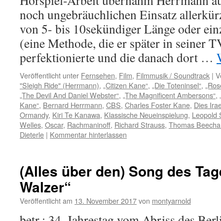
Hörspiel-Arbeit übernahm Herrmann a
noch ungebräuchlichen Einsatz allerkü
von 5- bis 10sekündiger Länge oder ei
(eine Methode, die er später in seiner T
perfektionierte und die danach dort …
Veröffentlicht unter
Fernsehen
,
Film
,
Filmmusik / Soundtrack
|
V
"Sleigh Ride" (Herrmann)
,
„Citizen Kane“
,
„Die Toteninsel“
,
„Ros
„The Devil And Daniel Webster“
,
„The Magnificent Ambersons“
,
Kane“
,
Bernard Herrmann
,
CBS
,
Charles Foster Kane
,
Dies Ira
Ormandy
,
Kiri Te Kanawa
,
Klassische Neueinspielung
,
Leopold 
Welles
,
Oscar
,
Rachmaninoff
,
Richard Strauss
,
Thomas Beech
Dieterle
|
Kommentar hinterlassen
(Alles über den) Song des Tag
Walzer“
Veröffentlicht am
13. November 2017
von
montyarnold
betr.: 34. Jahrestag vom Abriss des Ber