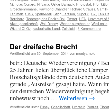
Nicholas Conard
,
Nirvana
,
Oskar Barnack
,
Photostat
,
Prohibitio
Groschenromane
,
Raymond Chandler
,
Richard Strauss
,
Santilli
Fahlman
,
SMS
,
Spam-Mail
,
Stieg Larsson
,
Super 8
,
SZ
,
Talk R
Bernhard
,
Todestag des Rock'n'Roll
,
Twitter
,
UFA
,
University of 
Aktiengesellschaft
,
Walt Disney
,
Wiener burgtheater
,
WikiLeaks
Wizard Of Oz
,
zauberhafte Land
,
Zelluloid
|
3 Kommentare
Der dreifache Brecht
Veröffentlicht am
30. September 2014
von
montyarnold
betr.: Deutsche Wiedervereinigung / Ber
25 Jahren fielen überglückliche Camper
Botschaftsgelände dem deutschen Außen
gerade „Ausreise“ gesagt hatte. Wann i
der deutschen Wiedervereinigung begeh
unbewusst noch …
Weiterlesen
→
Veröffentlicht unter
Essay
,
Gesellschaft
,
Literatur
,
Portrait
,
Theat