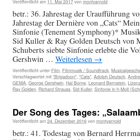
Veröffentlicht am
11. Mai 2017
von
montyarnold
betr.: 36. Jahrestag der Uraufführung vo
Jahrestag der Dernière von „Cats“ Mei
Sinfonie (Tenement Symphony)* Musik:
Sid Kuller & Ray Golden Deutsch von
Schuberts siebte Sinfonie erlebte die V
Gershwin …
Weiterlesen
→
Veröffentlicht unter
Film
,
Filmmusik / Soundtrack
,
Musicalgeschi
Verschlagwortet mit
"Brigadoon"
,
"Cats"
,
Adolph Deutsch
,
Andre
GEMA
,
George Gershwin
,
Hal Borne
,
Leonard Bernstein
,
Lizen
Ray Golden
,
Richard Strauss
,
Sid Kuller
,
Sinfonie in h-Moll (Sch
Der Song des Tages: „Salaamb
Veröffentlicht am
24. Dezember 2016
von
montyarnold
betr.: 41. Todestag von Bernard Herrma