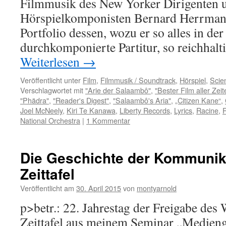
Filmmusik des New Yorker Dirigenten 
Hörspielkomponisten Bernard Herrmann 
Portfolio dessen, wozu er so alles in der
durchkomponierte Partitur, so reichhalt
Weiterlesen
→
Veröffentlicht unter
Film
,
Filmmusik / Soundtrack
,
Hörspiel
,
Scie
Verschlagwortet mit
"Arie der Salaambô"
,
"Bester Film aller Zeit
"Phädra"
,
"Reader's Digest"
,
"Salaambô's Aria"
,
„Citizen Kane“
,
Joel McNeely
,
Kiri Te Kanawa
,
Liberty Records
,
Lyrics
,
Racine
,
R
National Orchestra
|
1 Kommentar
Die Geschichte der Kommunika
Zeittafel
Veröffentlicht am
30. April 2015
von
montyarnold
p>betr.: 22. Jahrestag der Freigabe de
Zeittafel aus meinem Seminar „Medieng