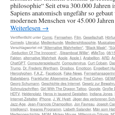
philosophie“ Seit etwa 300.000 Jahren 
Sapiens anatomisch ungefähr so gebaut 
modernen Menschen vor 45.000 Jahre
Weiterlesen
→
Veröffentlicht unter
Comic
,
Fernsehen
,
Film
,
Gesellschaft
,
Hörfu
Comedy
,
Literatur
,
Medienkunde
,
Medienphilosophie
,
Musicalge
Verschlagwortet mit
"Alternative Wahrheiten"
,
"Black Mask"
,
"Sü
„Seduction Of The Innocent“
,
„Steamboat Willie“
,
#MeToo
,
08/1
Fakten
,
alternative Wahrheit
,
Apple
,
Apple I
,
Arabellion
,
ARD
,
A
ChatGPT
,
Computerspielsucht
,
Computervirus
,
Curt Cobain
,
Das
Trump
,
Dr. Frederic Wertham
,
Dropbox
,
Emoticon
,
Engelbert H
Hieroglyphen
,
F.A.Z.
,
Facebook
,
Fake-News
,
Fernsehansagerin
Babelsberg
,
Frankfurter Allgemeine Zeitung
,
Fred Cohen
,
GEM
Georg Schumann
,
Geschichte des Internet
,
Gesetz zur Bewahru
Schmutzschriften
,
Girl With The Dragon Tattoo
,
Google
,
Große 
HDTV
,
Heldenplatz
,
Heros in tausend Gestalten
,
Indiana Jones
,
Internet-Zeitalter
,
iPhone
,
J. W. Hyatt
,
Jäger des verlorenen Sch
Jazz-Age
,
Jean-François Champollion
,
Jon Favreau
,
Joseph Ca
Intelligenz)
,
lineares Programm
,
Lisbeth Salander
,
Män som Hata
Mediengeschichte
,
MGM
,
Mickey Mouse
,
Millennium-Trilogie
,
N