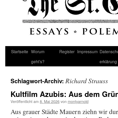
Startseite
Worum
Register
Impressum
Datenschu
geht’s?
erklärung
Richard Strauss
Schlagwort-Archiv:
Kultfilm Azubis: Aus dem Grü
Veröffentlicht am
8. Mai 2026
von
montyarnold
Aus grauer Städte Mauern ziehn wir d