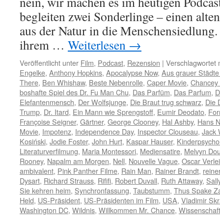
nein, wir machen es im heutigen Podca
begleiten zwei Sonderlinge – einen alte
aus der Natur in die Menschensiedlung.
ihrem …
Weiterlesen
→
Veröffentlicht unter
Film
,
Podcast
,
Rezension
|
Verschlagwortet 
Engelke
,
Anthony Hopkins
,
Apocalypse Now
,
Aus grauer Städt
There
,
Ben Whishaw
,
Beste Nebenrolle
,
Caper Movie
,
Chancey 
boshafte Spiel des Dr. Fu Man Chu
,
Das Parfüm
,
Das Parfum
,
D
Elefantenmensch
,
Der Wolfsjunge
,
Die Braut trug schwarz
,
Die 
Trump
,
Dr. Itard
,
Ein Mann wie Sprengstoff
,
Eumir Deodato
,
For
Françoise Seigner
,
Gärtner
,
George Clooney
,
Hal Ashby
,
Hans N
Movie
,
Impotenz
,
Independence Day
,
Inspector Clouseau
,
Jack
Kosiński
,
Jodie Foster
,
John Hurt
,
Kaspar Hauser
,
Kinderpsycho
Literaturverfilmung
,
Maria Montessori
,
Mediensatire
,
Melvyn Dou
Rooney
,
Napalm am Morgen
,
Nell
,
Nouvelle Vague
,
Oscar Verle
ambivalent
,
Pink Panther Filme
,
Rain Man
,
Rainer Brandt
,
reine
Dysart
,
Richard Strauss
,
Rififi
,
Robert Duvall
,
Ruth Attaway
,
Sall
Sie kehren heim
,
Synchronfassung
,
Taubstumm
,
Thus Spake Za
Held
,
US-Präsident
,
US-Präsidenten im Film
,
USA
,
Vladimir Sk
Washington DC
,
Wildnis
,
Willkommen Mr. Chance
,
Wissenschaft