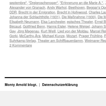
septembre"
,
"Dreigroschenoper"
,
"Erinnerung an die Marie A."
,
Alexander von Granach
,
Andy Warhol
,
Beethoven
,
Beggar's Op
DDR
,
Brecht in der Emigration
,
Brecht in Hollywood
,
Charles La
Johanna der Schlachthöfe (1931)
,
Die Maßnahme (1930)
,
Die M
Elisabeth Neumann
,
Elsa Lanchester
,
episches Theater
,
Ernst 
Bécaud
,
Gottfried Benn
,
Hanns Eisler
,
Helene Weigel
,
Johann S
Gay
,
Jörg Magenau
,
Kurt Weill
,
Lied von der Moldau
,
Marcel Rei
Gorki
,
McCarthy-Ära
,
Michael Kunze
,
Mozart
,
Prager Frühling
,
R
Suhrkamp-Verlag
,
Theater am Schiffbauerdamm
,
Weimarer Rep
2 Kommentare
Monty Arnold blogt.
Datenschutz­erklärung