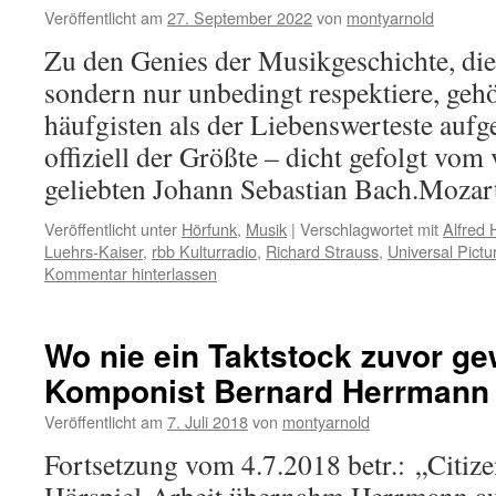
Veröffentlicht am
27. September 2022
von
montyarnold
Zu den Genies der Musikgeschichte, die 
sondern nur unbedingt respektiere, gehö
häufgisten als der Liebenswerteste aufg
offiziell der Größte – dicht gefolgt vo
geliebten Johann Sebastian Bach.Moza
Veröffentlicht unter
Hörfunk
,
Musik
|
Verschlagwortet mit
Alfred 
Luehrs-Kaiser
,
rbb Kulturradio
,
Richard Strauss
,
Universal Pictu
Kommentar hinterlassen
Wo nie ein Taktstock zuvor ge
Komponist Bernard Herrmann 
Veröffentlicht am
7. Juli 2018
von
montyarnold
Fortsetzung vom 4.7.2018 betr.: „Citiz