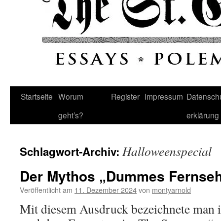
Startseite
Worum
Register
Impressum
Datenschu
geht’s?
erklärung
Halloweenspecial
Schlagwort-Archiv:
Der Mythos „Dummes Fernse
Veröffentlicht am
11. Dezember 2024
von
montyarnold
Mit diesem Ausdruck bezeichnete man i