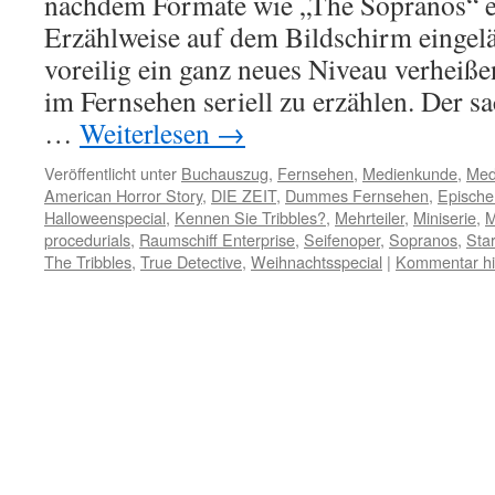
nachdem Formate wie „The Sopranos“ e
Erzählweise auf dem Bildschirm eingelä
voreilig ein ganz neues Niveau verheißen
im Fernsehen seriell zu erzählen. Der s
…
Weiterlesen
→
Veröffentlicht unter
Buchauszug
,
Fernsehen
,
Medienkunde
,
Med
American Horror Story
,
DIE ZEIT
,
Dummes Fernsehen
,
Epische
Halloweenspecial
,
Kennen Sie Tribbles?
,
Mehrteiler
,
Miniserie
,
M
procedurials
,
Raumschiff Enterprise
,
Seifenoper
,
Sopranos
,
Sta
The Tribbles
,
True Detective
,
Weihnachtsspecial
|
Kommentar hi