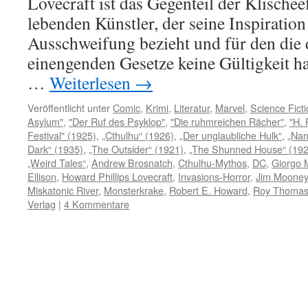
Lovecraft ist das Gegenteil der Klische
lebenden Künstler, der seine Inspiration
Ausschweifung bezieht und für den die
einengenden Gesetze keine Gültigkeit h
…
Weiterlesen
→
Veröffentlicht unter
Comic
,
Krimi
,
Literatur
,
Marvel
,
Science Fict
Asylum"
,
"Der Ruf des Psyklop"
,
"Die ruhmreichen Rächer"
,
"H. 
Festival" (1925)
,
„Cthulhu“ (1926)
,
„Der unglaubliche Hulk“
,
„Nam
Dark“ (1935)
,
„The Outsider“ (1921)
,
„The Shunned House“ (192
„Weird Tales“
,
Andrew Brosnatch
,
Cthulhu-Mythos
,
DC
,
Giorgo 
Ellison
,
Howard Phillips Lovecraft
,
Invasions-Horror
,
Jim Mooney
Miskatonic River
,
Monsterkrake
,
Robert E. Howard
,
Roy Thoma
Verlag
|
4 Kommentare