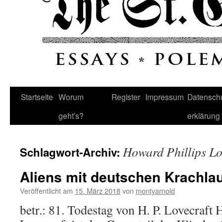
Startseite
Worum
Register
Impressum
Datenschu
geht’s?
erklärung
Howard Phillips Lo
Schlagwort-Archiv:
Aliens mit deutschen Krachla
Veröffentlicht am
15. März 2018
von
montyarnold
betr.: 81. Todestag von H. P. Lovecraft 