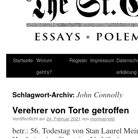
Startseite
Worum
Register
Impressum
Datenschu
geht’s?
erklärung
John Connolly
Schlagwort-Archiv:
Verehrer von Torte getroffen
Veröffentlicht am
24. Februar 2021
von
montyarnold
betr.: 56. Todestag von Stan Laurel Mei