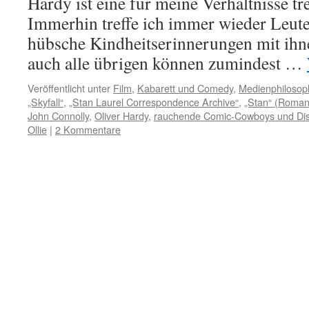
Hardy ist eine für meine Verhältnisse tr
Immerhin treffe ich immer wieder Leute
hübsche Kindheitserinnerungen mit ihn
auch alle übrigen können zumindest …
Veröffentlicht unter
Film
,
Kabarett und Comedy
,
Medienphilosop
„Skyfall“
,
„Stan Laurel Correspondence Archive“
,
„Stan“ (Roman
John Connolly
,
Oliver Hardy
,
rauchende Comic-Cowboys und Di
Ollie
|
2 Kommentare