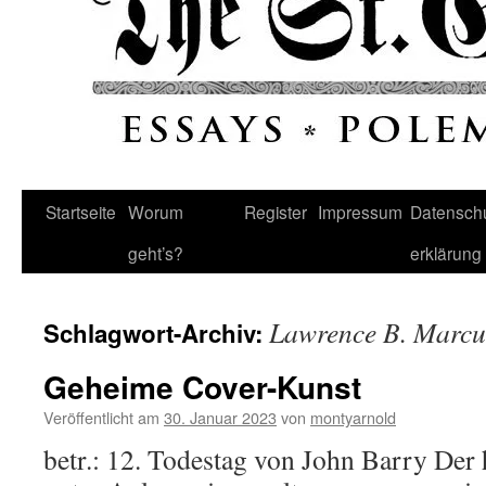
Startseite
Worum
Register
Impressum
Datenschu
geht’s?
erklärung
Lawrence B. Marcu
Schlagwort-Archiv:
Geheime Cover-Kunst
Veröffentlicht am
30. Januar 2023
von
montyarnold
betr.: 12. Todestag von John Barry Der h