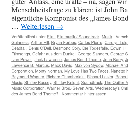
guter Anlass, eine uralte – na, sagen wir
Menschheitsfrage zu klären: ist John Ba
eigentliche Komponist des „James Bon
…
Weiterlesen
→
Veröffentlicht unter
Film
,
Filmmusik / Soundtrack
,
Musik
|
Versch
Guinness
,
Arthur Hill
,
Bryan Forbes
,
Carlos Pierre
,
Carolyn Leig
Deadfall
,
Denis O’Dell
,
Desmond Cory
,
Die Todesfalle
,
Edwin H. 
Filmsongs
,
Gefahr aus dem Dunkel
,
George Sanders
,
George S
Ivan Powell
,
Jack Lawrence
,
James Bond Theme
,
John Barry
,
J
Lawrence B. Marcus
,
Mack David
,
Max von Sydow
,
Michael An
Corporation
,
Monty Norman
,
My Love Has Two Faces
,
Nanette
Raymond Wagner
,
Richard Chamberlain
,
Richard Lester
,
Rober
Music
,
Shirley Bassey
,
Shirley Knight
,
Soundtrack
,
The Quiller
Music Corporation
,
Warner Bros.-Seven Arts
,
Wednesday’s Chil
des James Bond Theme?
|
Kommentar hinterlassen