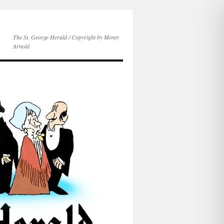
The St. George Herald / Copyright by Monty
Arnold