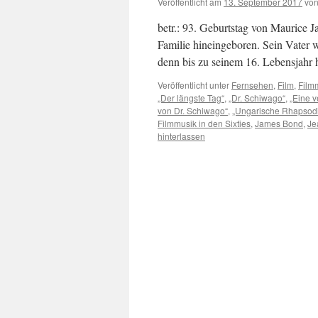
Veröffentlicht am
13. September 2017
vo
betr.: 93. Geburtstag von Maurice J
Familie hineingeboren. Sein Vater w
denn bis zu seinem 16. Lebensjahr 
Veröffentlicht unter
Fernsehen
,
Film
,
Film
„Der längste Tag“
,
„Dr. Schiwago“
,
„Eine v
von Dr. Schiwago“
,
„Ungarische Rhapsod
Filmmusik in den Sixties
,
James Bond
,
Je
hinterlassen