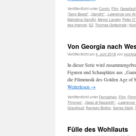
Veröffentlicht unter
Comic
,
Film
,
Gesellsch
“Sexy Beast”
,
„Gandhi“
,
„Lawrence von Ar
Mahatma Gandhi
,
Meyer Lansky
,
Peter O
des Internet
,
SZ
,
Thomas Gottschalk
|
Kom
Von Georgia nach Wes
Veröffentlicht am
4. Juni 2018
von
montya
In dieser Serie wird zusammengebrac
Figuren und Schauplätze aus „Game 
die Filmmusik des Golden Age of 
Weiterlesen
→
Veröffentlicht unter
Fernsehen
,
Film
,
Film
Thrones“
,
„Gesù di Nazareth“
,
„Lawrence 
Graufreud
,
Ramsey Bolton
,
Sansa Stark
,
Fülle des Wohllauts