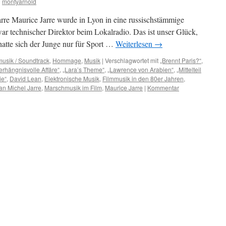
n
montyarnold
arre Maurice Jarre wurde in Lyon in eine russischstämmige
ar technischer Direktor beim Lokalradio. Das ist unser Glück,
hatte sich der Junge nur für Sport …
Weiterlesen
→
musik / Soundtrack
,
Hommage
,
Musik
|
Verschlagwortet mit
„Brennt Paris?“
,
erhängnisvolle Affäre“
,
„Lara’s Theme“
,
„Lawrence von Arabien“
,
„Mittelteil
ie“
,
David Lean
,
Elektronische Musik
,
Filmmusik in den 80er Jahren
,
an Michel Jarre
,
Marschmusik im Film
,
Maurice Jarre
|
Kommentar