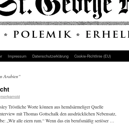
er
Impressum
Datenschutz­erklärung
Cookie-Richtlinie (EU)
n Arabien“
cht
montyarnold
gsley Tröstliche Worte können aus hemdsärmeliger Quelle
 Interview mit Thomas Gottschalk den ausdrücklichen Nebensatz,
abe: „Wir alle eiern rum.“ Wenn das ein berufsmäßig seriöser …