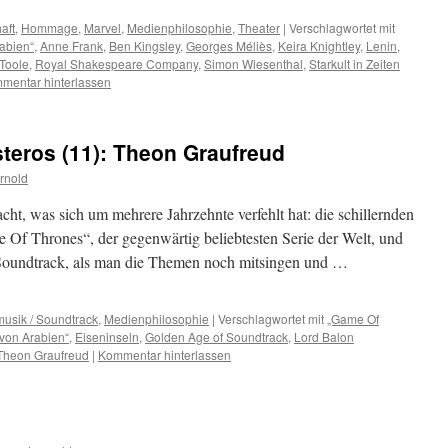
aft
,
Hommage
,
Marvel
,
Medienphilosophie
,
Theater
|
Verschlagwortet mit
abien“
,
Anne Frank
,
Ben Kingsley
,
Georges Méliès
,
Keira Knightley
,
Lenin
,
’Toole
,
Royal Shakespeare Company
,
Simon Wiesenthal
,
Starkult in Zeiten
mentar hinterlassen
teros (11): Theon Graufreud
rnold
ht, was sich um mehrere Jahrzehnte verfehlt hat: die schillernden
Of Thrones“, der gegenwärtig beliebtesten Serie der Welt, und
Soundtrack, als man die Themen noch mitsingen und …
musik / Soundtrack
,
Medienphilosophie
|
Verschlagwortet mit
„Game Of
von Arabien“
,
Eiseninseln
,
Golden Age of Soundtrack
,
Lord Balon
Theon Graufreud
|
Kommentar hinterlassen