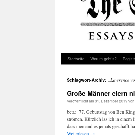
Startseite
Worum geht’s?
Regist
„Lawrence vo
Schlagwort-Archiv:
Große Männer eiern ni
Veröffentlicht am
31. Dezember 2019
von
betr.: 77. Geburtstag von Ben Kin
strömen. Kürzlich las ich in einem
dass niemand es jemals geschafft h
Weiterlesen
→