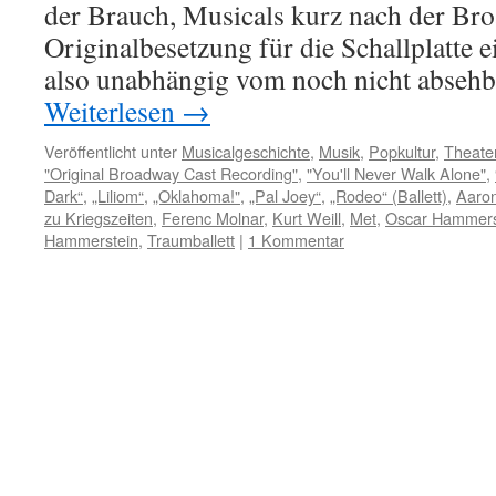
der Brauch, Musicals kurz nach der Br
Originalbesetzung für die Schallplatte e
also unabhängig vom noch nicht abseh
Weiterlesen
→
Veröffentlicht unter
Musicalgeschichte
,
Musik
,
Popkultur
,
Theate
"Original Broadway Cast Recording"
,
"You'll Never Walk Alone"
,
Dark“
,
„Liliom“
,
„Oklahoma!"
,
„Pal Joey“
,
„Rodeo“ (Ballett)
,
Aaro
zu Kriegszeiten
,
Ferenc Molnar
,
Kurt Weill
,
Met
,
Oscar Hammerst
Hammerstein
,
Traumballett
|
1 Kommentar