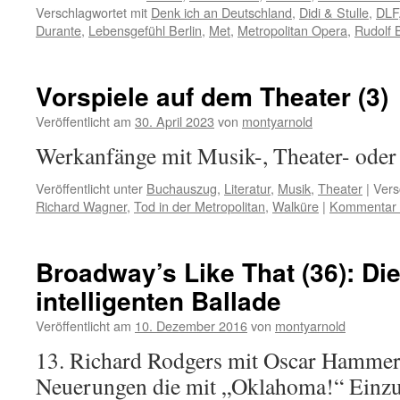
Verschlagwortet mit
Denk ich an Deutschland
,
Didi & Stulle
,
DLF
Durante
,
Lebensgefühl Berlin
,
Met
,
Metropolitan Opera
,
Rudolf 
Vorspiele auf dem Theater (3)
Veröffentlicht am
30. April 2023
von
montyarnold
Werkanfänge mit Musik-, Theater- ode
Veröffentlicht unter
Buchauszug
,
Literatur
,
Musik
,
Theater
|
Vers
Richard Wagner
,
Tod in der Metropolitan
,
Walküre
|
Kommentar h
Broadway’s Like That (36): Di
intelligenten Ballade
Veröffentlicht am
10. Dezember 2016
von
montyarnold
13. Richard Rodgers mit Oscar Hammers
Neuerungen die mit „Oklahoma!“ Einzug