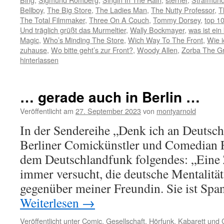
Bellboy
,
The Big Store
,
The Ladies Man
,
The Nutty Professor
,
T
The Total Filmmaker
,
Three On A Couch
,
Tommy Dorsey
,
top 10
Und träglich grüßt das Murmeltier
,
Wally Bockmayer
,
was ist ein 
Magic
,
Who’s Minding The Store
,
Wich Way To The Front
,
Wie 
zuhause
,
Wo bitte geht’s zur Front?
,
Woody Allen
,
Zorba The G
hinterlassen
… gerade auch in Berlin …
Veröffentlicht am
27. September 2023
von
montyarnold
In der Sendereihe „Denk ich an Deutsch
Berliner Comickünstler und Comedian Fi
dem Deutschlandfunk folgendes: „Eine 
immer versucht, die deutsche Mentalität
gegenüber meiner Freundin. Sie ist Spa
Weiterlesen
→
Veröffentlicht unter
Comic
,
Gesellschaft
,
Hörfunk
,
Kabarett und