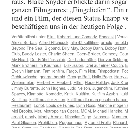
raus. Blake Snyder erblickte darin soga
ganzen Filmgenres: „Eingeliefert“. Ein
und ein Film, der diesen Status knapp ve
beschäftigen uns in der heutigen Folge
Veröffentlicht unter
Film
,
Kabarett und Comedy
,
Podcast
|
Versc
Alexis Sorbas
,
Alfred Hitchcock
,
alle 42 kultfilme
,
arnold
,
arnold 
Beyond The Sea
,
Bigband
,
Billy May
,
Bobby Darin
,
Bobby Roth
Club
,
Buddy Lester
,
Charlie Sheen
,
Coen-Brüder
,
Comedy
,
Coun
My Heart
,
Der Frühstücksclub
,
Der Ladenhüter
,
Der verrückte pr
Marx Brothers im Kaufhaus
,
Diskussion
,
Drei auf einer Couch
,
E
Evelyn Hamann
,
Familienfilm
,
Fargo
,
Film Noir
,
Filmpodcast
,
Foo
Gehirnwäsche
,
george herald
,
George Raft
,
Hallo Page
,
Harry 
Welenmelon
,
Herbert H. Heebert
,
Hitler
,
Hope Holiday
,
Jack Kru
Jimmy Durante
,
John Hughes
,
Judd Nelson
,
Jugendfilm
,
Kathle
Spacey
,
Klamotte
,
Komödie
,
Kritik
,
Kultfilm
,
Kultfilm Azubis
,
kult
Kultfilme
,
kultfilme aller zeiten
,
kultfilme die man gesehen habe
Restaurant
,
Loriot
,
Louis de Funès
,
Lynn Ross
,
Manche mögen’s
Mel Brooks
,
Met
,
Metropolitan Opera
,
MGM
,
Michael Haneke
,
M
arnold
,
monty
,
Monty Arnold
,
Nicholas Cage
,
Nonsens
,
Nummer
Paul Gleason
,
Prohibtion
,
Puppenhaus
,
Pyramid Frolic
,
Richard
Bing
,
Sigmund Romberg
,
Singin In The Rain
,
sterner
,
Strafmünd