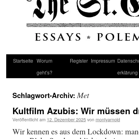
Startseite
Worum
Register
Impressum
Datenschu
geht’s?
erklärung
Met
Schlagwort-Archiv:
Kultfilm Azubis: Wir müssen d
Veröffentlicht am
12. Dezember 2025
von
montyarnold
Wir kennen es aus dem Lockdown: man