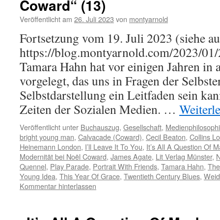
Coward“ (13)
Veröffentlicht am
26. Juli 2023
von
montyarnold
Fortsetzung vom 19. Juli 2023 (siehe a
https://blog.montyarnold.com/2023/01/
Tamara Hahn hat vor einigen Jahren in al
vorgelegt, das uns in Fragen der Selbst
Selbstdarstellung ein Leitfaden sein kan
Zeiten der Sozialen Medien. …
Weiterl
Veröffentlicht unter
Buchauszug
,
Gesellschaft
,
Medienphilosoph
bright young man
,
Calvacade (Coward)
,
Cecil Beaton
,
Collins L
Heinemann London
,
I’ll Leave It To You
,
It’s All A Question Of 
Modernität bei Noël Coward
,
James Agate
,
Lit Verlag Münster
,
N
Quennel
,
Play Parade
,
Portrait With Friends
,
Tamara Hahn
,
The
Young Idea
,
This Year Of Grace
,
Twentieth Century Blues
,
Weid
Kommentar hinterlassen