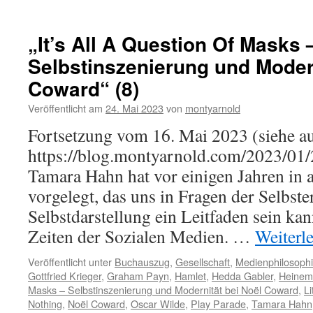
„It’s All A Question Of Masks 
Selbstinszenierung und Modern
Coward“ (8)
Veröffentlicht am
24. Mai 2023
von
montyarnold
Fortsetzung vom 16. Mai 2023 (siehe a
https://blog.montyarnold.com/2023/01/
Tamara Hahn hat vor einigen Jahren in al
vorgelegt, das uns in Fragen der Selbst
Selbstdarstellung ein Leitfaden sein kan
Zeiten der Sozialen Medien. …
Weiterl
Veröffentlicht unter
Buchauszug
,
Gesellschaft
,
Medienphilosoph
Gottfried Krieger
,
Graham Payn
,
Hamlet
,
Hedda Gabler
,
Heinem
Masks – Selbstinszenierung und Modernität bei Noël Coward
,
Li
Nothing
,
Noël Coward
,
Oscar Wilde
,
Play Parade
,
Tamara Hahn