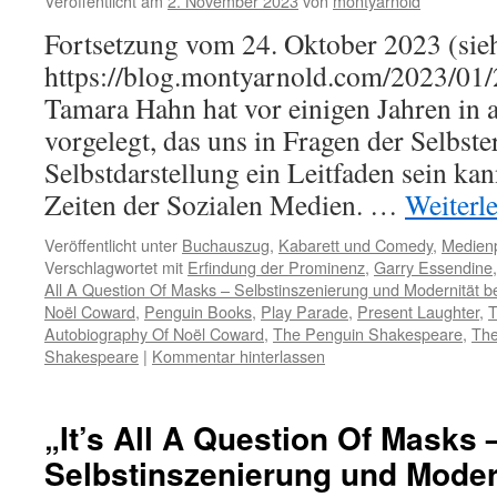
Veröffentlicht am
2. November 2023
von
montyarnold
Fortsetzung vom 24. Oktober 2023 (sie
https://blog.montyarnold.com/2023/01/
Tamara Hahn hat vor einigen Jahren in al
vorgelegt, das uns in Fragen der Selbst
Selbstdarstellung ein Leitfaden sein kan
Zeiten der Sozialen Medien. …
Weiterl
Veröffentlicht unter
Buchauszug
,
Kabarett und Comedy
,
Medienp
Verschlagwortet mit
Erfindung der Prominenz
,
Garry Essendine
All A Question Of Masks – Selbstinszenierung und Modernität b
Noël Coward
,
Penguin Books
,
Play Parade
,
Present Laughter
,
T
Autobiography Of Noël Coward
,
The Penguin Shakespeare
,
The
Shakespeare
|
Kommentar hinterlassen
„It’s All A Question Of Masks 
Selbstinszenierung und Modern