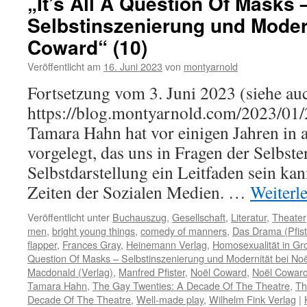
„It’s All A Question Of Masks 
Selbstinszenierung und Modern
Coward“ (10)
Veröffentlicht am
16. Juni 2023
von
montyarnold
Fortsetzung vom 3. Juni 2023 (siehe au
https://blog.montyarnold.com/2023/01/
Tamara Hahn hat vor einigen Jahren in al
vorgelegt, das uns in Fragen der Selbst
Selbstdarstellung ein Leitfaden sein kan
Zeiten der Sozialen Medien. …
Weiterl
Veröffentlicht unter
Buchauszug
,
Gesellschaft
,
Literatur
,
Theater
men
,
bright young things
,
comedy of manners
,
Das Drama (Pfist
flapper
,
Frances Gray
,
Heinemann Verlag
,
Homosexualität in Gr
Question Of Masks – Selbstinszenierung und Modernität bei No
Macdonald (Verlag)
,
Manfred Pfister
,
Noël Coward
,
Noël Coward
Tamara Hahn
,
The Gay Twenties: A Decade Of The Theatre
,
Th
Decade Of The Theatre
,
Well-made play
,
Wilhelm Fink Verlag
|