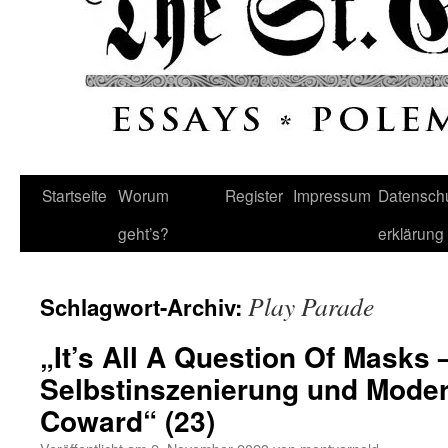
Startseite
Worum
Register
Impressum
Datenschu
geht’s?
erklärung
Play Parade
Schlagwort-Archiv:
„It’s All A Question Of Masks 
Selbstinszenierung und Modern
Coward“ (23)