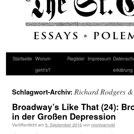
Startseite
Worum
Register
Impressum
Datenschu
geht’s?
erklärung
Richard Rodgers &
Schlagwort-Archiv:
Broadway’s Like That (24): B
in der Großen Depression
Veröffentlicht am
5. September 2016
von
montyarnold