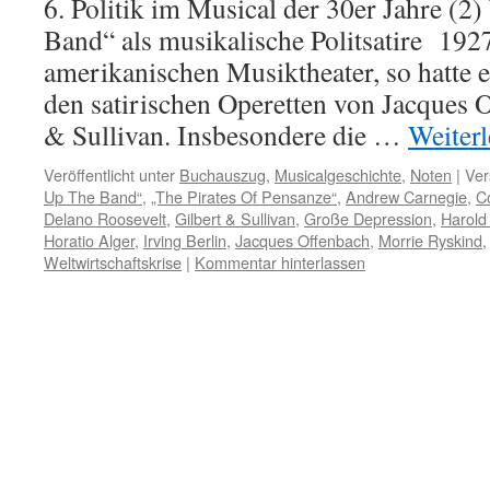
6. Politik im Musical der 30er Jahre (2
Band“ als musikalische Politsatire 1927
amerikanischen Musiktheater, so hatte 
den satirischen Operetten von Jacques 
& Sullivan. Insbesondere die …
Weiter
Veröffentlicht unter
Buchauszug
,
Musicalgeschichte
,
Noten
|
Ver
Up The Band“
,
„The Pirates Of Pensanze“
,
Andrew Carnegie
,
C
Delano Roosevelt
,
Gilbert & Sullivan
,
Große Depression
,
Harold
Horatio Alger
,
Irving Berlin
,
Jacques Offenbach
,
Morrie Ryskind
Weltwirtschaftskrise
|
Kommentar hinterlassen