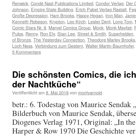
Renwick
,
Condé Nast Publications Limited
,
Condor Verlag
,
Der 
Johnson
,
Empire State Building
,
Erich Pabel Verlag Rastatt
,
Fes
Große Depression
,
Ham Brooks
,
Happy Hogan
,
Iron Man
,
Jame
Kenneth Robeson
,
Krypton
,
Leo Kirch
,
Lester Dent
,
Long Tom
,
Comic Stars Nr. 8
,
Marvel Comics Group
,
Monk
,
Monk Mayfair
,
Pulps
,
Renny
,
Ron Ely
,
Stan Lee
,
Street & Smith
,
Superhelden
,
of Bronze
,
The Yesterday Connection
,
Theodore Marley Brooks
Loch Ness
,
Verbindung zum Gestern
,
Walter Martin Baumhofer
5 Kommentare
Die schönsten Comics, die ich
der Nachtküche“
Veröffentlicht am
8. Mai 2018
von
montyarnold
betr.: 6. Todestag von Maurice Sendak 
Bilderbuch von Maurice Sendak, übers
Diogenes Verlag 1971, Original: „In the
Harper & Row 1970 Die Geschichte verw