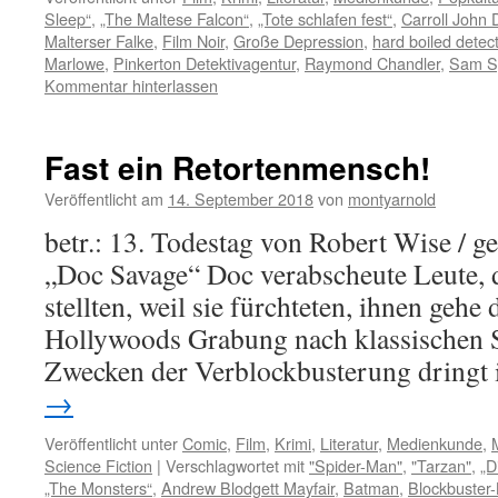
Sleep“
,
„The Maltese Falcon“
,
„Tote schlafen fest“
,
Carroll John 
Malterser Falke
,
Film Noir
,
Große Depression
,
hard boiled detec
Marlowe
,
Pinkerton Detektivagentur
,
Raymond Chandler
,
Sam S
Kommentar hinterlassen
Fast ein Retortenmensch!
Veröffentlicht am
14. September 2018
von
montyarnold
betr.: 13. Todestag von Robert Wise / 
„Doc Savage“ Doc verabscheute Leute, d
stellten, weil sie fürchteten, ihnen gehe
Hollywoods Grabung nach klassischen S
Zwecken der Verblockbusterung dringt
→
Veröffentlicht unter
Comic
,
Film
,
Krimi
,
Literatur
,
Medienkunde
,
Science Fiction
|
Verschlagwortet mit
"Spider-Man"
,
"Tarzan"
,
„D
„The Monsters“
,
Andrew Blodgett Mayfair
,
Batman
,
Blockbuster-