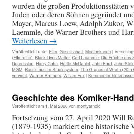
wurden die großen Produktionsstätten 
Juden oder deren Söhnen gegründet und 
Mayer, Marcus Loew, Adolph Zukor, Wi
Laemmle, die Warner Brothers und Ha
Weiterlesen
→
Veröffentlicht unter
Film
,
Gesellschaft
,
Medienkunde
|
Verschlag
(Filmreihe)
,
Black Lives Matter
,
Carl Laemmle
,
Die Früchte des 
Depression
,
Harry Cohn
,
Hattie McDaniel
,
John Ford
,
John Stei
MGM
,
Rassismus im Studiosystem
,
The Grapes of Wrath (20th 
verweht
,
Warner Brothers
,
Wiliam Fox
|
Kommentar hinterlasse
Geschichte des Komiker-Hand
Veröffentlicht am
1. Mai 2020
von
montyarnold
Fortsetzung vom 27. April 2020 Will R
(1879-1935) markiert eine historische 