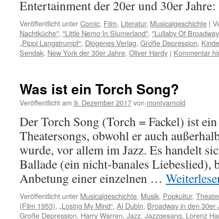
Entertainment der 20er und 30er Jahre
Veröffentlicht unter
Comic
,
Film
,
Literatur
,
Musicalgeschichte
|
V
Nachtküche"
,
"Little Nemo In Slumerland"
,
"Lullaby Of Broadway
„Pippi Langstrumpf“
,
Diogenes Verlag
,
Große Depression
,
Kind
Sendak
,
New York der 30er Jahre
,
Oliver Hardy
|
Kommentar hin
Was ist ein Torch Song?
Veröffentlicht am
9. Dezember 2017
von
montyarnold
Der Torch Song (Torch = Fackel) ist ei
Theatersongs, obwohl er auch außerhalb
wurde, vor allem im Jazz. Es handelt sic
Ballade (ein nicht-banales Liebeslied), 
Anbetung einer einzelnen …
Weiterles
Veröffentlicht unter
Musicalgeschichte
,
Musik
,
Popkultur
,
Theate
(Film 1953)
,
„Losing My Mind“
,
Al Dubin
,
Broadway in den 30er 
Große Depression
,
Harry Warren
,
Jazz
,
Jazzgesang
,
Lorenz Ha