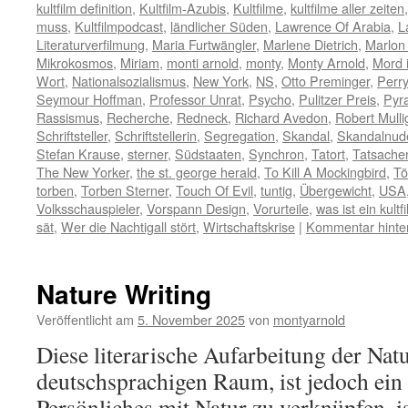
kultfilm definition
,
Kultfilm-Azubis
,
Kultfilme
,
kultfilme aller zeiten
muss
,
Kultfilmpodcast
,
ländlicher Süden
,
Lawrence Of Arabia
,
L
Literaturverfilmung
,
Maria Furtwängler
,
Marlene Dietrich
,
Marlon
Mikrokosmos
,
Miriam
,
monti arnold
,
monty
,
Monty Arnold
,
Mord 
Wort
,
Nationalsozialismus
,
New York
,
NS
,
Otto Preminger
,
Perr
Seymour Hoffman
,
Professor Unrat
,
Psycho
,
Pulitzer Preis
,
Pyra
Rassismus
,
Recherche
,
Redneck
,
Richard Avedon
,
Robert Mulli
Schriftsteller
,
Schriftstellerin
,
Segregation
,
Skandal
,
Skandalnud
Stefan Krause
,
sterner
,
Südstaaten
,
Synchron
,
Tatort
,
Tatsach
The New Yorker
,
the st. george herald
,
To Kill A Mockingbird
,
Tö
torben
,
Torben Sterner
,
Touch Of Evil
,
tuntig
,
Übergewicht
,
USA
Volksschauspieler
,
Vorspann Design
,
Vorurteile
,
was ist ein kultf
sät
,
Wer die Nachtigall stört
,
Wirtschaftskrise
|
Kommentar hinte
Nature Writing
Veröffentlicht am
5. November 2025
von
montyarnold
Diese literarische Aufarbeitung der Na
deutschsprachigen Raum, ist jedoch ein 
Persönliches mit Natur zu verknüpfen, 