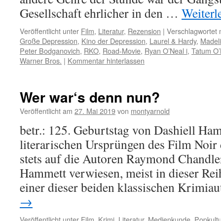
Gesellschaft ehrlicher in den …
Weiterl
Veröffentlicht unter
Film
,
Literatur
,
Rezension
|
Verschlagwortet 
Große Depression
,
Kino der Depression
,
Laurel & Hardy
,
Madel
Peter Bodganovich
,
RKO
,
Road-Movie
,
Ryan O’Neal i
,
Tatum O’
Warner Bros.
|
Kommentar hinterlassen
Wer war‘s denn nun?
Veröffentlicht am
27. Mai 2019
von
montyarnold
betr.: 125. Geburtstag von Dashiell H
literarischen Ursprüngen des Film Noir 
stets auf die Autoren Raymond Chandle
Hammett verwiesen, meist in dieser Rei
einer dieser beiden klassischen Krimi
→
Veröffentlicht unter
Film
,
Krimi
,
Literatur
,
Medienkunde
,
Popkult