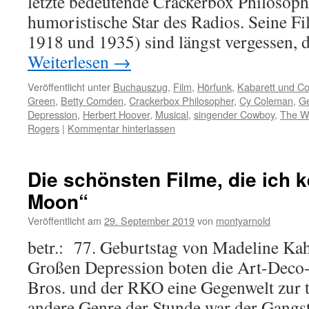
letzte bedeutende Crackerbox Philosoph
humoristische Star des Radios. Seine F
1918 und 1935) sind längst vergessen,
Weiterlesen
→
Veröffentlicht unter
Buchauszug
,
Film
,
Hörfunk
,
Kabarett und C
Green
,
Betty Comden
,
Crackerbox Philosopher
,
Cy Coleman
,
Ge
Depression
,
Herbert Hoover
,
Musical
,
singender Cowboy
,
The Wi
Rogers
|
Kommentar hinterlassen
Die schönsten Filme, die ich k
Moon“
Veröffentlicht am
29. September 2019
von
montyarnold
betr.: 77. Geburtstag von Madeline Kah
Großen Depression boten die Art-Deco
Bros. und der RKO eine Gegenwelt zur t
andere Genre der Stunde war der Gangste