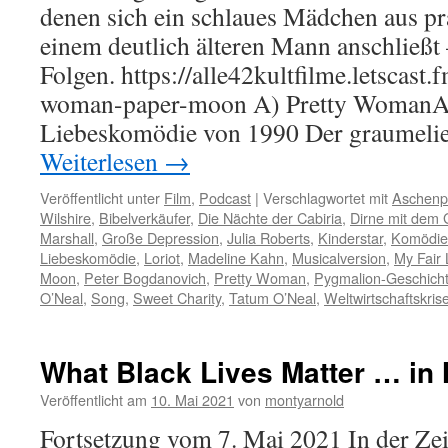
denen sich ein schlaues Mädchen aus 
einem deutlich älteren Mann anschließt 
Folgen. https://alle42kultfilme.letscast.
woman-paper-moon A) Pretty WomanA
Liebeskomödie von 1990 Der graumeli
Weiterlesen
→
Veröffentlicht unter
Film
,
Podcast
|
Verschlagwortet mit
Aschenpu
Wilshire
,
Bibelverkäufer
,
Die Nächte der Cabiria
,
Dirne mit dem
Marshall
,
Große Depression
,
Julia Roberts
,
Kinderstar
,
Komödie
Liebeskomödie
,
Loriot
,
Madeline Kahn
,
Musicalversion
,
My Fair 
Moon
,
Peter Bogdanovich
,
Pretty Woman
,
Pygmalion-Geschich
O’Neal
,
Song
,
Sweet Charity
,
Tatum O’Neal
,
Weltwirtschaftskris
What Black Lives Matter … in
Veröffentlicht am
10. Mai 2021
von
montyarnold
Fortsetzung vom 7. Mai 2021 In der Zei