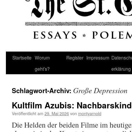
Startseite
Worum
Register
Impressum
Datenschu
geht’s?
erklärung
Große Depression
Schlagwort-Archiv:
Kultfilm Azubis: Nachbarskind
Veröffentlicht am
29. Mai 2026
von
montyarnold
Die Helden der beiden Filme im heutige