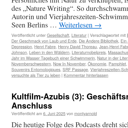
des „Nature Writing“. So durchschwam
Autorin und Vierjahreszeiten-Schwimmer
Seen Berlins …
Weiterlesen
→
Veröffentlicht unter
Gesellschaft
,
Literatur
|
Verschlagwortet mit
Der Geschmack von Laub und Erde
,
Die Andere Bibliothek
,
Ein 
Depression
,
Henri Fabre
,
Henry David Thoreau
,
Jean-Henri Fab
Johnson
,
Leben in den Wäldern
,
Literaturnobelpreis
,
Massachus
Jahr im Wasser Tagebuch einer Schwimmerin
,
Natur in der Liter
Novemberschwestern
,
Now In November
,
Ökonomie
,
Pamphlet
Souvenirs Entomologiques
,
SRF Passage
,
Vierjahreszeiten-Sc
versuchte als Tier zu leben
|
Kommentar hinterlassen
Kultfilm-Azubis (3): Geschäft
Anschluss
Veröffentlicht am
6. Juni 2025
von
montyarnold
Die heutige Folge des Podcasts dreht si