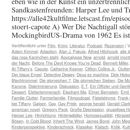
eben wie in der Kunst ein unzertrennli
Sandkastenfreunden: Harper Lee und T
https://alle42kultfilme.letscast.fm/episo
stoert-capote A) Wer Die Nachtigall stör
MockingbirdUS-Drama von 1962 Es i
Veröffentlicht unter
Film
,
Krimi
,
Literatur
,
Podcast
,
Rezension
|
V
Adam Kimmel
,
Adaption
,
Alan J. Pakula
,
Alfred Hitchcock
,
alle 
das rosa Kaninchen stahl
,
Apocalypse Now
,
arnold
,
arnold mont
der Nacht
,
Before The Devil Knows You’re Dead
,
Bennett Miller
At Tiffany’s
,
Capote
,
Catherine Keener
,
Clifton Collins Jr.
,
Clutter
Der blaue Engel
,
Detective Dewey
,
Deus ex machina
,
Dick Hick
Blechtrommel
,
Die glorreichen 7
,
Die glorreichen Sieben
,
Die M
Kanone
,
Diskriminierung
,
Diskussion
,
E.T
,
Ein Offizier und Gen
Dessert
,
Elefantenmensch
,
Elephant Ma
,
Elmer Bernstein
,
Emil
Familie Clutter
,
Farmerfamilie
,
Filmpodcast
,
Fistelstimme
,
Frank 
bei Tiffany
,
Galgen
,
Gay
,
Gay Pride
,
george herald
,
Gerald Clar
american novel
,
Gregory Peck
,
Große Depression
,
gruseliges H
Harper Lee
,
Hinrichtung
,
Hinterwäldler
,
Homosexualität
,
Hörspiel
Bösen
,
In Cold Blood
,
Inherit The Wind
,
James Bond
,
John Me
Kinderperspektive
,
Kinderschreck
,
Klassiker
,
Klatsch
,
Kritik
,
Kult