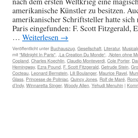
nach dem ersten Weltkrieg eine magisc
amerikanische Künstler zu besitzen. Au
amerikanischer Schriftsteller hatte sic
Paris eingefunden: F. Scott Fitzgerald
…
Weiterlesen
→
Veröffentlicht unter
Buchauszug
,
Gesellschaft
,
Literatur
,
Musical
mit
"Midnight In Paris"
,
„La Creation Du Monde“
,
„Noten ohne Mu
Copland
,
Charles Koechlin
,
Claudio Monteverdi
,
Cole Porter
,
Da
Hemingway
,
Ezra Pound
,
F. Scott Fitzgerald
,
Getrude Stein
,
Gro
Cocteau
,
Leonard Bernstein
,
Lili Boulanger
,
Maurice Ravel
,
Mur
Glass
,
Princesse de Poliniac
,
Quincy Jones
,
Rolf de Maré
,
Romp
d’Indy
,
Winnaretta Singer
,
Woody Allen
,
Yehudi Menuhin
|
Komme