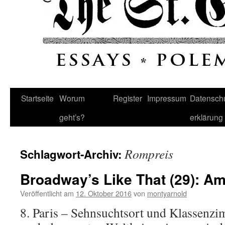
Startseite
Worum
Register
Impressum
Datenschu
geht’s?
erklärung
Rompreis
Schlagwort-Archiv:
Broadway’s Like That (29): Am
Veröffentlicht am
12. Oktober 2016
von
montyarnold
8. Paris – Sehnsuchtsort und Klassenzi