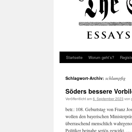
Startseite
Worum geht’s?
Regist
schlumpfig
Schlagwort-Archiv:
Söders bessere Vorbil
Veröffentlicht am
6. September 2023
von
betr.: 108. Geburtstag von Franz Jo
wollen den bayerischen Ministerpr
überraschend menschlich wahrgenom
Politiker beinahe seriös gewirkt. …