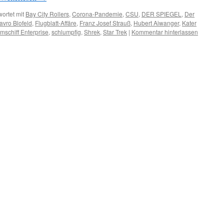
ortet mit
Bay City Rollers
,
Corona-Pandemie
,
CSU
,
DER SPIEGEL
,
Der
avro Blofeld
,
Flugblatt-Affäre
,
Franz Josef Strauß
,
Hubert Aiwanger
,
Kater
schiff Enterprise
,
schlumpfig
,
Shrek
,
Star Trek
|
Kommentar hinterlassen