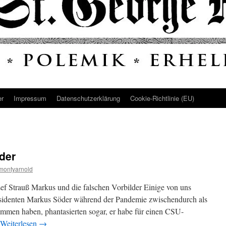
er
Impressum
Datenschutz­erklärung
Cookie-Richtlinie (EU)
der
montyarnold
sef Strauß Markus und die falschen Vorbilder Einige von uns
äsidenten Markus Söder während der Pandemie zwischendurch als
men haben, phantasierten sogar, er habe für einen CSU-
Weiterlesen
→