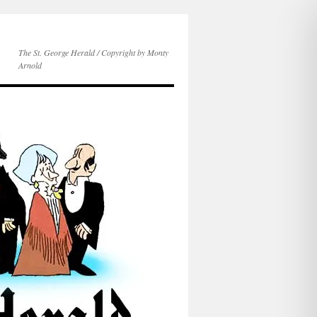
The St. George Herald / Copyright by Monty
Arnold