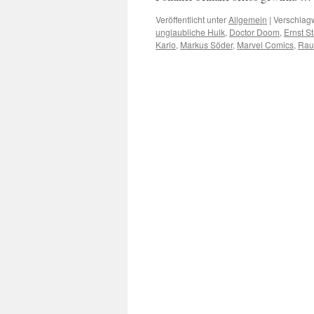
Veröffentlicht unter
Allgemein
|
Verschlagw
unglaubliche Hulk
,
Doctor Doom
,
Ernst St
Karlo
,
Markus Söder
,
Marvel Comics
,
Raum