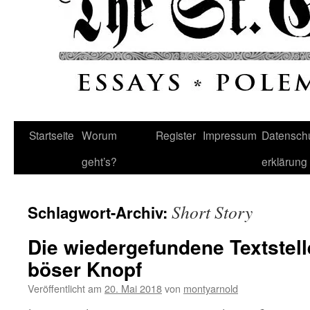
Startseite
Worum
Register
Impressum
Datenschu
geht’s?
erklärung
Short Story
Schlagwort-Archiv:
Die wiedergefundene Textstel
böser Knopf
Veröffentlicht am
20. Mai 2018
von
montyarnold