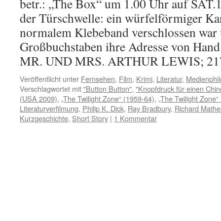
betr.: „The Box“ um 1.00 Uhr auf SAT.1
der Türschwelle: ein würfelförmiger Kar
normalem Klebeband verschlossen war 
Großbuchstaben ihre Adresse von Hand 
MR. UND MRS. ARTHUR LEWIS; 2
Veröffentlicht unter
Fernsehen
,
Film
,
Krimi
,
Literatur
,
Medienphil
Verschlagwortet mit
"Button Button"
,
"Knopfdruck für einen Chi
(USA 2009)
,
„The Twilight Zone“ (1959-64)
,
„The Twilight Zone“
Literaturverfilmung
,
Philip K. Dick
,
Ray Bradbury
,
Richard Math
Kurzgeschichte
,
Short Story
|
1 Kommentar