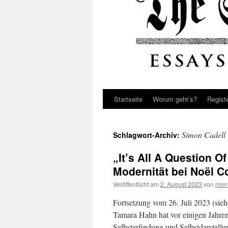
Startseite
Worum geht’s?
Regist
Simon Cadell
Schlagwort-Archiv:
„It’s All A Question 
Modernität bei Noël C
Veröffentlicht am
2. August 2023
von
mont
Fortsetzung vom 26. Juli 2023 (sie
Tamara Hahn hat vor einigen Jahren i
Selbsterfindung und Selbstdarstellu