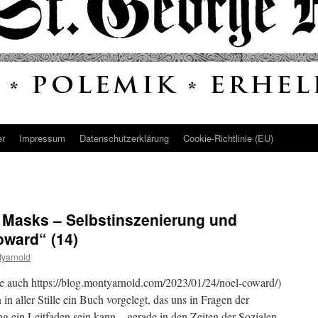
er
Impressum
Datenschutz­erklärung
Cookie-Richtlinie (EU)
Of Masks – Selbstinszenierung und
oward“ (14)
yarnold
he auch https://blog.montyarnold.com/2023/01/24/noel-coward/)
n aller Stille ein Buch vorgelegt, das uns in Fragen der
ng ein Leitfaden sein kann – gerade in den Zeiten der Sozialen