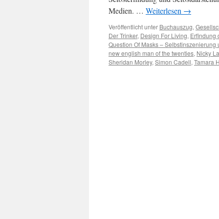
Medien. …
Weiterlesen
→
Veröffentlicht unter
Buchauszug
,
Gesellsc
Der Trinker
,
Design For Living
,
Erfindung
Question Of Masks – Selbstinszenierung
new english man of the twenties
,
Nicky L
Sheridan Morley
,
Simon Cadell
,
Tamara 