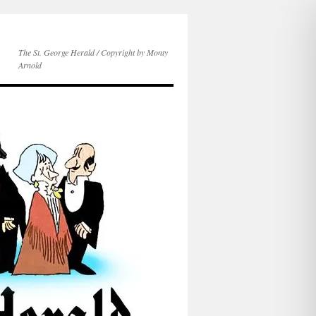
The St. George Herald / Copyright by Monty
Arnold