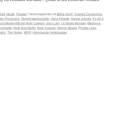
haft
,
Musik
,
Theater
|
Verschlagwortet mit
Blithe Spirit
,
Charles Condomine
,
 der Prominenz
,
Gespensterkomödie
,
Hans Fallada
,
Harald Juhnke
,
It’s All A
 und Modernität bei Noël Coward
,
John Lahr
,
Lit Verlag Münster
,
Madonna
,
anchaster
,
Noël And Gertie
,
Noël Coward
,
Oberon Books
,
Private Lives
,
Hahn
,
The Vortex
,
WDR
|
Kommentar hinterlassen