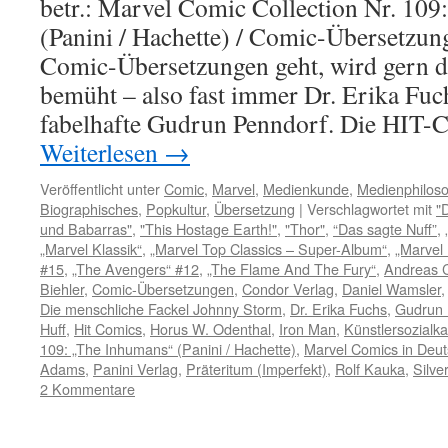
betr.: Marvel Comic Collection Nr. 10
(Panini / Hachette) / Comic-Übersetzu
Comic-Übersetzungen geht, wird gern da
bemüht – also fast immer Dr. Erika Fu
fabelhafte Gudrun Penndorf. Die HIT-
Weiterlesen
→
Veröffentlicht unter
Comic
,
Marvel
,
Medienkunde
,
Medienphiloso
Biographisches
,
Popkultur
,
Übersetzung
|
Verschlagwortet mit
"
und Babarras"
,
"This Hostage Earth!"
,
"Thor"
,
“Das sagte Nuff”
,
„Marvel Klassik“
,
„Marvel Top Classics – Super-Album“
,
„Marvel
#15
,
„The Avengers“ #12
,
„The Flame And The Fury“
,
Andreas 
Biehler
,
Comic-Übersetzungen
,
Condor Verlag
,
Daniel Wamsler
Die menschliche Fackel Johnny Storm
,
Dr. Erika Fuchs
,
Gudrun 
Huff
,
Hit Comics
,
Horus W. Odenthal
,
Iron Man
,
Künstlersozialk
109: „The Inhumans“ (Panini / Hachette)
,
Marvel Comics in Deut
Adams
,
Panini Verlag
,
Präteritum (Imperfekt)
,
Rolf Kauka
,
Silve
2 Kommentare