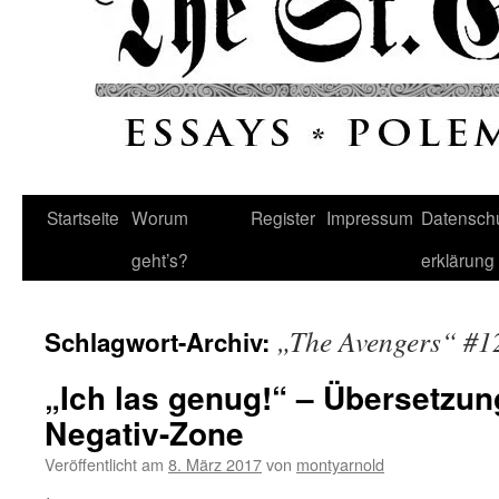
Startseite
Worum
Register
Impressum
Datenschu
geht’s?
erklärung
„The Avengers“ #1
Schlagwort-Archiv:
„Ich las genug!“ – Übersetzun
Negativ-Zone
Veröffentlicht am
8. März 2017
von
montyarnold