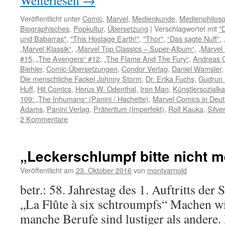
Weiterlesen
→
Veröffentlicht unter
Comic
,
Marvel
,
Medienkunde
,
Medienphiloso
Biographisches
,
Popkultur
,
Übersetzung
|
Verschlagwortet mit
"
und Babarras"
,
"This Hostage Earth!"
,
"Thor"
,
“Das sagte Nuff”
,
„Marvel Klassik“
,
„Marvel Top Classics – Super-Album“
,
„Marvel
#15
,
„The Avengers“ #12
,
„The Flame And The Fury“
,
Andreas 
Biehler
,
Comic-Übersetzungen
,
Condor Verlag
,
Daniel Wamsler
Die menschliche Fackel Johnny Storm
,
Dr. Erika Fuchs
,
Gudrun 
Huff
,
Hit Comics
,
Horus W. Odenthal
,
Iron Man
,
Künstlersozialk
109: „The Inhumans“ (Panini / Hachette)
,
Marvel Comics in Deut
Adams
,
Panini Verlag
,
Präteritum (Imperfekt)
,
Rolf Kauka
,
Silve
2 Kommentare
„Leckerschlumpf bitte nicht 
Veröffentlicht am
23. Oktober 2016
von
montyarnold
betr.: 58. Jahrestag des 1. Auftritts d
„La Flûte à six schtroumpfs“ Machen wi
manche Berufe sind lustiger als andere