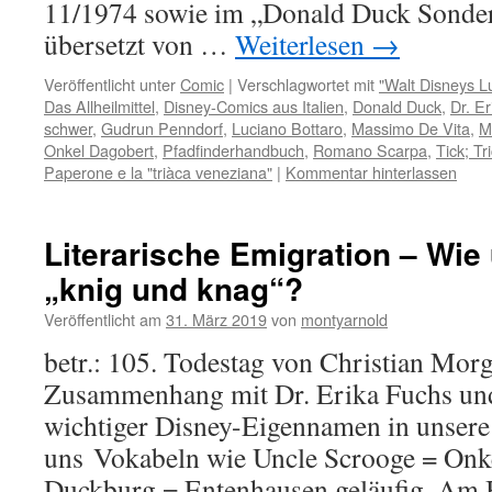
11/1974 sowie im „Donald Duck Sonderh
übersetzt von …
Weiterlesen
→
Veröffentlicht unter
Comic
|
Verschlagwortet mit
"Walt Disneys L
Das Allheilmittel
,
Disney-Comics aus Italien
,
Donald Duck
,
Dr. E
schwer
,
Gudrun Penndorf
,
Luciano Bottaro
,
Massimo De Vita
,
M
Onkel Dagobert
,
Pfadfinderhandbuch
,
Romano Scarpa
,
Tick; Tr
Paperone e la "triàca veneziana"
|
Kommentar hinterlassen
Literarische Emigration – Wie
„knig und knag“?
Veröffentlicht am
31. März 2019
von
montyarnold
betr.: 105. Todestag von Christian Mor
Zusammenhang mit Dr. Erika Fuchs und
wichtiger Disney-Eigennamen in unsere
uns Vokabeln wie Uncle Scrooge = Onk
Duckburg = Entenhausen geläufig. Am B