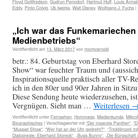
Floyd Gottfredson
,
Gudrun Penndorf
,
Hartmut Huff
,
Louis Armst
Eddy
,
Pinto Colvig
,
Ub Iwerks
,
Walt Disney
,
Wolfgang J. Fuchs
|
„Ich war das Funkemariechen
Medienbetriebs“
Veröffentlicht am
13. März 2017
von
montyarnold
betr.: 84. Geburtstag von Eberhard Sto
Show“ war feuchter Traum und (aussich
Inspirationsquelle praktisch aller TV-R
ich in den 80er und 90er Jahren in Sit
Diese Sendung heute wiederzusehen, ist
Vergnügen. Sieht man …
Weiterlesen
Veröffentlicht unter
Fernsehen
,
Hommage
,
Medienkunde
,
Mikrof
Biographisches
|
Verschlagwortet mit
"Der rosarote Panther"
,
"D
"Muppet Show"
,
"Wer hat an der Uhr gedreht?"
,
“Trickfilmzeit m
Dialogregie: Eberhard Storeck“
,
„Bugs Bunny“
,
„Die Bürgschaft