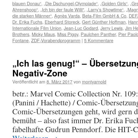
blauen Donau“
,
„Die Dschungel-Olympiade“
,
„Golden Girls“
,
„Gr
Ahrenshoop“
,
„Ich bin der faule Willi"
,
„Larry’s Showtime“
,
„Mag
die starken Männer“
,
Agnès Varda
,
Beta-Film GmbH & Co
,
DEF
Dr. Erika Fuchs
,
Eberhard Storeck
,
Gert Günther Hoffman
,
Hann
Internationale Film Union
,
Jean-Luc Godard
,
Jerry Lewis
,
Jim H
Brothers
,
Micky Maus
,
Miss Piggy
,
Paulchen Panther
,
Pier Paolo
Fontane
,
ZDF-Vorabendprogramm
|
5 Kommentare
„Ich las genug!“ – Übersetzun
Negativ-Zone
Veröffentlicht am
8. März 2017
von
montyarnold
betr.: Marvel Comic Collection Nr. 10
(Panini / Hachette) / Comic-Übersetzu
Comic-Übersetzungen geht, wird gern da
bemüht – also fast immer Dr. Erika Fu
fabelhafte Gudrun Penndorf. Die HIT-