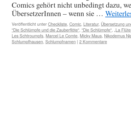
Comics gehört nicht unbedingt dazu, w
ÜbersetzerInnen – wenn sie …
Weiterl
Veröffentlicht unter
Checkliste
,
Comic
,
Literatur
,
Übersetzung un
"Die Schlümpfe und die Zauberflöte"
,
"Die Schlümpfe"
,
„La Flûte
Les Schtroumpfs
,
Marcel Le Comte
,
Micky Maus
,
Nikodemus Ni
Schlumpfhausen
,
Schlumpfnamen
|
2 Kommentare