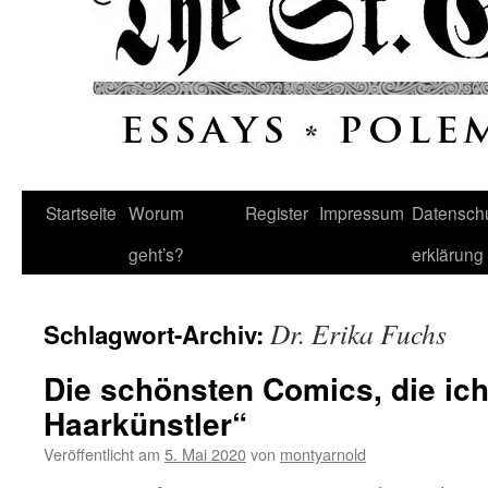
Startseite
Worum
Register
Impressum
Datenschu
geht’s?
erklärung
Dr. Erika Fuchs
Schlagwort-Archiv:
Die schönsten Comics, die ich
Haarkünstler“
Veröffentlicht am
5. Mai 2020
von
montyarnold