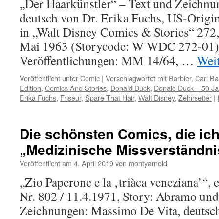
„Der Haarkünstler“ – Text und Zeichnu
deutsch von Dr. Erika Fuchs, US-Origin
in „Walt Disney Comics & Stories“ 272
Mai 1963 (Storycode: W WDC 272-01)
Veröffentlichungen: MM 14/64, …
Wei
Veröffentlicht unter
Comic
|
Verschlagwortet mit
Barbier
,
Carl Ba
Edition
,
Comics And Stories
,
Donald Duck
,
Donald Duck – 50 Jah
Erika Fuchs
,
Friseur
,
Spare That Hair
,
Walt Disney
,
Zehnseiter
|
Die schönsten Comics, die ich
„Medizinische Missverständni
Veröffentlicht am
4. April 2019
von
montyarnold
„Zio Paperone e la ‚triàca veneziana’“, 
Nr. 802 / 11.4.1971, Story: Abramo un
Zeichnungen: Massimo De Vita, deutsc