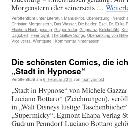
Morgenstern (der seinerseits …
Weiter
Veröffentlicht unter
Literatur
,
Manuskript
,
Übersetzung
|
Verschla
Christian Morgenstern
,
Das Wasser
,
Die beiden Esel
,
Dr. Erika 
Fischers Nachtgesang
,
Galgenlieder
,
Gingganz
,
Knickebühl
,
Koh
Dagobert
,
Peer Gynt
,
The Gallow Songs
,
Übersetzung von fikt
Vice versa
,
Wentquite
|
Kommentar hinterlassen
Die schönsten Comics, die ich
„Stadt in Hypnose“
Veröffentlicht am
6. Februar 2018
von
montyarnold
„Stadt in Hypnose“ von Michele Gazzar
Luciano Bottaro* (Zeichnungen), veröff
in „Walt Disneys lustige Taschenbücher“
„Supermicky“, Egmont Ehapa Verlag Stu
Gudrun Penndorf Luciano Bottaro gehö