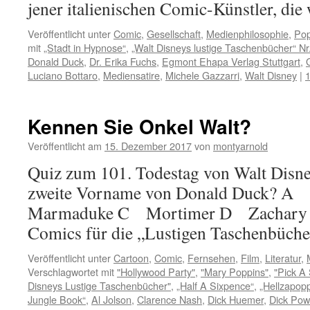
jener italienischen Comic-Künstler, di
Veröffentlicht unter
Comic
,
Gesellschaft
,
Medienphilosophie
,
Pop
mit
„Stadt in Hypnose“
,
„Walt Disneys lustige Taschenbücher“ Nr
Donald Duck
,
Dr. Erika Fuchs
,
Egmont Ehapa Verlag Stuttgart
,
Luciano Bottaro
,
Mediensatire
,
Michele Gazzarri
,
Walt Disney
|
Kennen Sie Onkel Walt?
Veröffentlicht am
15. Dezember 2017
von
montyarnold
Quiz zum 101. Todestag von Walt Disney
zweite Vorname von Donald Duck? A
Marmaduke C Mortimer D Zachary 2.
Comics für die „Lustigen Taschenbüche
Veröffentlicht unter
Cartoon
,
Comic
,
Fernsehen
,
Film
,
Literatur
,
Verschlagwortet mit
"Hollywood Party"
,
"Mary Poppins"
,
"Pick A 
Disneys Lustige Taschenbücher"
,
„Half A Sixpence“
,
„Hellzapopp
Jungle Book“
,
Al Jolson
,
Clarence Nash
,
Dick Huemer
,
Dick Pow