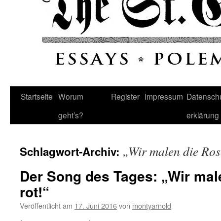
Startseite
Worum
Register
Impressum
Datenschu
geht’s?
erklärung
„Wir malen die Ros
Schlagwort-Archiv:
Der Song des Tages: „Wir mal
rot!“
Veröffentlicht am
17. Juni 2016
von
montyarnold