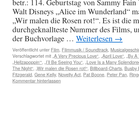
betr.: 114. Geburtstag von Sammy Fain 
Walt Disneys „Alice im Wunderland“ ma
„Wir malen die Rosen rot!“. Es ist die 
durchgeknallteste Nummer des Films, un
der Buchvorlage …
Weiterlesen
→
Veröffentlicht unter
Film
,
Filmmusik / Soundtrack
,
Musicalgeschi
Verschlagwortet mit
„A Very Precious Love“
,
„April Love“
,
„By A 
„Hellzapoppin‘“
,
„I’ll Be Seeing You“
,
„Love Is a Many Splendore
The Night“
,
„Wir malen die Rosen rot!“
,
Billboard-Charts
,
Busby 
Fitzgerald
,
Gene Kelly
,
Novelty Act
,
Pat Boone
,
Peter Pan
,
Ring
Kommentar hinterlassen