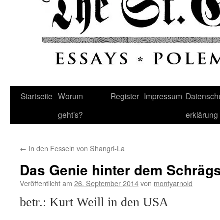
Startseite
Worum
Register
Impressum
Datenschu
geht’s?
erklärung
←
In den Fesseln von Shangri-La
Das Genie hinter dem Schrägs
Veröffentlicht am
26. September 2014
von
montyarnold
betr.: Kurt Weill in den USA