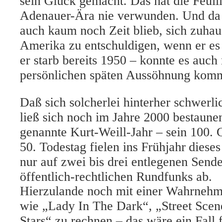
sein Glück gemacht. Das hat die Feuil
Adenauer-Ära nie verwunden. Und da
auch kaum noch Zeit blieb, sich zuhaus
Amerika zu entschuldigen, wenn er es 
er starb bereits 1950 – konnte es auch
persönlichen späten Aussöhnung kom
Daß sich solcherlei hinterher schwerlic
ließ sich noch im Jahre 2000 bestaune
genannte Kurt-Weill-Jahr – sein 100. 
50. Todestag fielen ins Frühjahr
dieses
nur auf zwei bis drei entlegenen Send
öffentlich-rechtlichen Rundfunks ab.
Hierzulande noch mit einer Wahrneh
wie „Lady In The Dark“, „Street Scen
Stars“ zu rechnen – das wäre ein Fall 