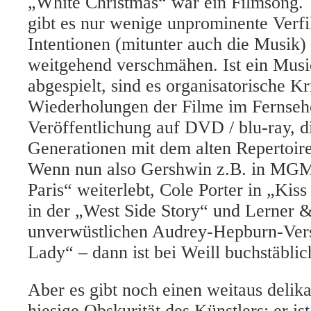
„White Christmas“ war ein Filmsong. 
gibt es nur wenige unprominente Verfi
Intentionen (mitunter auch die Musik
weitgehend verschmähen. Ist ein Music
abgespielt, sind es organisatorische Kr
Wiederholungen der Filme im Fernsehe
Veröffentlichung auf DVD / blu-ray, d
Generationen mit dem alten Repertoir
Wenn nun also Gershwin z.B. in MGM
Paris“ weiterlebt, Cole Porter in „Kis
in der „West Side Story“ und Lerner 
unverwüstlichen Audrey-Hepburn-Vers
Lady“ – dann ist bei Weill buchstäbli
Aber es gibt noch einen weitaus delik
hiesige Obskurität des Künstlers: er is