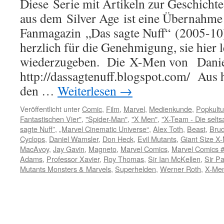
Diese Serie mit Artikeln zur Geschicht
aus dem Silver Age ist eine Übernahme
Fanmagazin „Das sagte Nuff“ (2005-10
herzlich für die Genehmigung, sie hier le
wiederzugeben. Die X-Men von Dani
http://dassagtenuff.blogspot.com/ Aus 
den …
Weiterlesen
→
Veröffentlicht unter
Comic
,
Film
,
Marvel
,
Medienkunde
,
Popkultu
Fantastischen Vier"
,
"Spider-Man"
,
"X Men"
,
"X-Team - Die selt
sagte Nuff”
,
„Marvel Cinematic Universe“
,
Alex Toth
,
Beast
,
Brud
Cyclops
,
Daniel Wamsler
,
Don Heck
,
Evil Mutants
,
Giant Size X
MacAvoy
,
Jay Gavin
,
Magneto
,
Marvel Comics
,
Marvel Comics 
Adams
,
Professor Xavier
,
Roy Thomas
,
Sir Ian McKellen
,
Sir Pa
Mutants Monsters & Marvels
,
Superhelden
,
Werner Roth
,
X-Me