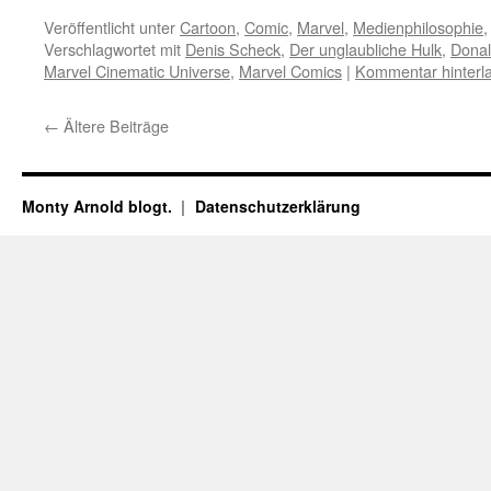
Veröffentlicht unter
Cartoon
,
Comic
,
Marvel
,
Medienphilosophie
Verschlagwortet mit
Denis Scheck
,
Der unglaubliche Hulk
,
Donal
Marvel Cinematic Universe
,
Marvel Comics
|
Kommentar hinterl
←
Ältere Beiträge
Monty Arnold blogt.
Datenschutz­erklärung