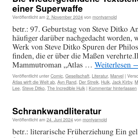
einer Superwaffe
Veröffentlicht am
2. November 2024
von
montyarnold
betr.: 97. Geburtstag von Steve Ditko An
häufiger darüber nachgedacht worden, 
Werk von Steve Ditko Spuren der Phil
finden, die er über die Maßen verehrte.I
Mammutroman „Atlas …
Weiterlesen
Veröffentlicht unter
Comic
,
Gesellschaft
,
Literatur
,
Marvel
|
Versc
Atlas wirft die Welt ab
,
Ayn Rand
,
Der Streik
,
Hulk
,
Jack Kirby
,
M
Lee
,
Steve Ditko
,
The Incredible Hulk
|
Kommentar hinterlassen
Schrankwandliteratur
Veröffentlicht am
24. Juni 2024
von
montyarnold
betr.: literarische Früherziehung Ein ge