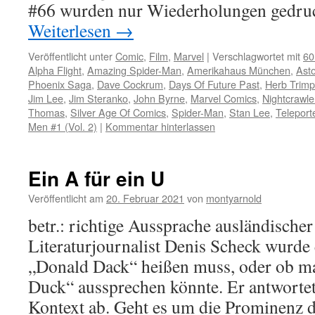
#66 wurden nur Wiederholungen gedruc
Weiterlesen
→
Veröffentlicht unter
Comic
,
Film
,
Marvel
|
Verschlagwortet mit
60
Alpha Flight
,
Amazing Spider-Man
,
Amerikahaus München
,
Ast
Phoenix Saga
,
Dave Cockrum
,
Days Of Future Past
,
Herb Trim
Jim Lee
,
Jim Steranko
,
John Byrne
,
Marvel Comics
,
Nightcrawle
Thomas
,
Silver Age Of Comics
,
Spider-Man
,
Stan Lee
,
Teleport
Men #1 (Vol. 2)
|
Kommentar hinterlassen
Ein A für ein U
Veröffentlicht am
20. Februar 2021
von
montyarnold
betr.: richtige Aussprache ausländisch
Literaturjournalist Denis Scheck wurde 
„Donald Dack“ heißen muss, oder ob m
Duck“ aussprechen könnte. Er antworte
Kontext ab. Geht es um die Prominenz