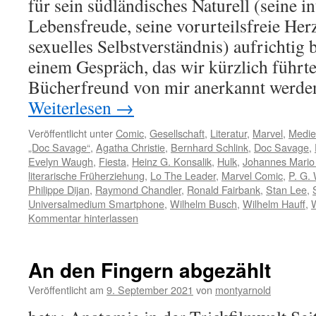
für sein südländisches Naturell (seine in
Lebensfreude, seine vorurteilsfreie Herz
sexuelles Selbstverständnis) aufrichtig 
einem Gespräch, das wir kürzlich führte
Bücherfreund von mir anerkannt werde
Weiterlesen
→
Veröffentlicht unter
Comic
,
Gesellschaft
,
Literatur
,
Marvel
,
Medie
„Doc Savage“
,
Agatha Christie
,
Bernhard Schlink
,
Doc Savage
,
Evelyn Waugh
,
Fiesta
,
Heinz G. Konsalik
,
Hulk
,
Johannes Mario
literarische Früherziehung
,
Lo The Leader
,
Marvel Comic
,
P. G.
Philippe Dijan
,
Raymond Chandler
,
Ronald Fairbank
,
Stan Lee
,
Universalmedium Smartphone
,
Wilhelm Busch
,
Wilhelm Hauff
,
W
Kommentar hinterlassen
An den Fingern abgezählt
Veröffentlicht am
9. September 2021
von
montyarnold