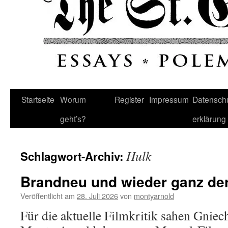
Startseite
Worum
Register
Impressum
Datenschu
geht’s?
erklärung
Hulk
Schlagwort-Archiv:
Brandneu und wieder ganz der
Veröffentlicht am
28. Juli 2026
von
montyarnold
Für die aktuelle Filmkritik sahen Gniec