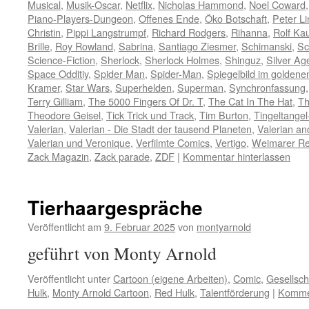
Musical
,
Musik-Oscar
,
Netflix
,
Nicholas Hammond
,
Noel Coward
Piano-Players-Dungeon
,
Offenes Ende
,
Öko Botschaft
,
Peter L
Christin
,
Pippi Langstrumpf
,
Richard Rodgers
,
Rihanna
,
Rolf Ka
Brille
,
Roy Rowland
,
Sabrina
,
Santiago Ziesmer
,
Schimanski
,
Sc
Science-Fiction
,
Sherlock
,
Sherlock Holmes
,
Shinguz
,
Silver Ag
Space Odditiy
,
Spider Man
,
Spider-Man
,
Spiegelbild im golden
Kramer
,
Star Wars
,
Superhelden
,
Superman
,
Synchronfassung
Terry Gilliam
,
The 5000 Fingers Of Dr. T
,
The Cat In The Hat
,
Th
Theodore Geisel
,
Tick Trick und Track
,
Tim Burton
,
Tingeltange
Valerian
,
Valerian - Die Stadt der tausend Planeten
,
Valerian an
Valerian und Veronique
,
Verfilmte Comics
,
Vertigo
,
Weimarer Re
Zack Magazin
,
Zack parade
,
ZDF
|
Kommentar hinterlassen
Tierhaargespräche
Veröffentlicht am
9. Februar 2025
von
montyarnold
geführt von Monty Arnold
Veröffentlicht unter
Cartoon (eigene Arbeiten)
,
Comic
,
Gesellsch
Hulk
,
Monty Arnold Cartoon
,
Red Hulk
,
Talentförderung
|
Kommen