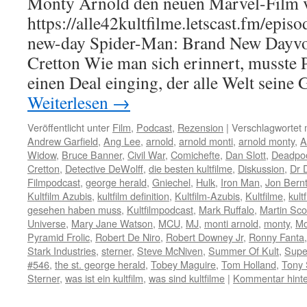
Monty Arnold den neuen Marvel-Film 
https://alle42kultfilme.letscast.fm/epi
new-day Spider-Man: Brand New Dayvo
Cretton Wie man sich erinnert, musste P
einen Deal einging, der alle Welt seine
Weiterlesen
→
Veröffentlicht unter
Film
,
Podcast
,
Rezension
|
Verschlagwortet 
Andrew Garfield
,
Ang Lee
,
arnold
,
arnold monti
,
arnold monty
,
A
Widow
,
Bruce Banner
,
Civil War
,
Comichefte
,
Dan Slott
,
Deadpoo
Cretton
,
Detective DeWolff
,
die besten kultfilme
,
Diskussion
,
Dr 
Filmpodcast
,
george herald
,
Gniechel
,
Hulk
,
Iron Man
,
Jon Bernt
Kultfilm Azubis
,
kultfilm definition
,
Kultfilm-Azubis
,
Kultfilme
,
kult
gesehen haben muss
,
Kultfilmpodcast
,
Mark Ruffalo
,
Martin Sc
Universe
,
Mary Jane Watson
,
MCU
,
MJ
,
monti arnold
,
monty
,
Mo
Pyramid Frolic
,
Robert De Niro
,
Robert Downey Jr
,
Ronny Fanta
Stark Industries
,
sterner
,
Steve McNiven
,
Summer Of Kult
,
Supe
#546
,
the st. george herald
,
Tobey Maguire
,
Tom Holland
,
Tony 
Sterner
,
was ist ein kultfilm
,
was sind kultfilme
|
Kommentar hinte