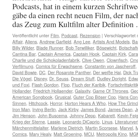
Podcasts, hat in einem kurzen Schriftwe
gäbe da einen recht neuen Film, der nac
das Zeug zum Kultfilm alter Definitio
Veröffentlicht unter
Film
,
Podcast
,
Rezension
|
Verschlagwortet 
Affair
,
Aliens
,
Andrew Garfield
,
Ang Lee
,
Artists And Models
,
Bar
Billy Wilder
,
Blade Runner
,
Bob Terwilliker
,
Bösewicht
,
Botschaft
Cantina Bar
,
Captain America
,
Captain Hook
,
Captain Kirk
,
Cara
Charlie und die Schokoladenfabrik
,
Clive Owen
,
Clownfisch
,
Cmo
Verfilmung
,
Comics für Erwachsene
,
Constantin von Jascheroff
,
David Bowie
,
DC
,
Der Rosarote Panther
,
Der weiße Hai
,
Dick Tr
Die Vögel
,
Disney
,
Dr. Seuss
,
Dream Stuff
,
Dudley Doright
,
Edwa
und Foxi
,
Flash Gordon
,
Flop
,
Fluch der Karibik
,
Fortschrittskriti
Hollander
,
Friedrich Hollaender
,
Galaxity
,
Game Of Thrones
,
Geo
American Songbook
,
Grusical
,
Guter Cop Böser Cop
,
Hans Con
Sinnen
,
Hitchcock
,
Horror
,
Horton Hears A Who
,
How The Grinc
Iron Man
,
Irving Berlin
,
Jack Kirby
,
James Bond
,
James Dean
,
J
Jim Henson
,
John Buscema
,
Johnny Depp
,
Kabarett
,
Kevin Fei
Krieg der Sterne
,
Lassie
,
Leonardo DiCaprio
,
Linus
,
Literaturve
Märchenmittelalter
,
Marlene Dietrich
,
Martin Scorsese
,
Marvel
,
M
Comics
,
Mary Healy
,
Matt Groening
,
MCU
,
Metropolis Kino
,
MG