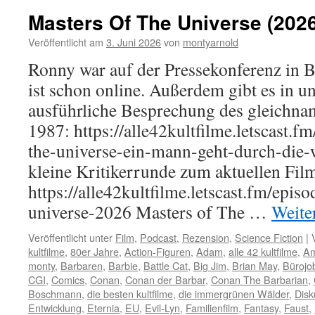
Masters Of The Universe (2026
Veröffentlicht am
3. Juni 2026
von
montyarnold
Ronny war auf der Pressekonferenz in B
ist schon online. Außerdem gibt es in u
ausführliche Besprechung des gleichna
1987: https://alle42kultfilme.letscast.f
the-universe-ein-mann-geht-durch-die-w
kleine Kritikerrunde zum aktuellen Fil
https://alle42kultfilme.letscast.fm/epis
universe-2026 Masters of The …
Weite
Veröffentlicht unter
Film
,
Podcast
,
Rezension
,
Science Fiction
|
kultfilme
,
80er Jahre
,
Action-Figuren
,
Adam
,
alle 42 kultfilme
,
A
monty
,
Barbaren
,
Barbie
,
Battle Cat
,
Big Jim
,
Brian May
,
Bürojo
CGI
,
Comics
,
Conan
,
Conan der Barbar
,
Conan The Barbarian
,
Boschmann
,
die besten kultfilme
,
die immergrünen Wälder
,
Disk
Entwicklung
,
Eternia
,
EU
,
Evil-Lyn
,
Familienfilm
,
Fantasy
,
Faust
,