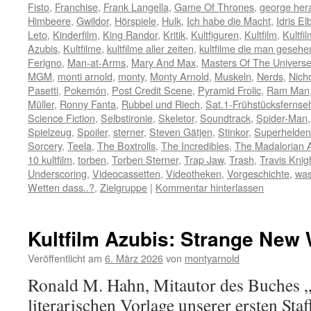
Fisto
,
Franchise
,
Frank Langella
,
Game Of Thrones
,
george her
Himbeere
,
Gwildor
,
Hörspiele
,
Hulk
,
Ich habe die Macht
,
Idris El
Leto
,
Kinderfilm
,
King Randor
,
Kritik
,
Kultfiguren
,
Kultfilm
,
Kultfi
Azubis
,
Kultfilme
,
kultfilme aller zeiten
,
kultfilme die man geseh
Ferigno
,
Man-at-Arms
,
Mary And Max
,
Masters Of The Univers
MGM
,
monti arnold
,
monty
,
Monty Arnold
,
Muskeln
,
Nerds
,
Nicho
Pasetti
,
Pokemón
,
Post Credit Scene
,
Pyramid Frolic
,
Ram Man
Müller
,
Ronny Fanta
,
Rubbel und Riech
,
Sat.1-Frühstücksfernse
Science Fiction
,
Selbstironie
,
Skeletor
,
Soundtrack
,
Spider-Man
Spielzeug
,
Spoiler
,
sterner
,
Steven Gätjen
,
Stinkor
,
Superhelden
Sorcery
,
Teela
,
The Boxtrolls
,
The Incredibles
,
The Madalorian 
10 kultfilm
,
torben
,
Torben Sterner
,
Trap Jaw
,
Trash
,
Travis Knig
Underscoring
,
Videocassetten
,
Videotheken
,
Vorgeschichte
,
was 
Wetten dass..?
,
Zielgruppe
|
Kommentar hinterlassen
Kultfilm Azubis: Strange New
Veröffentlicht am
6. März 2026
von
montyarnold
Ronald M. Hahn, Mitautor des Buches „
literarischen Vorlage unserer ersten Staf