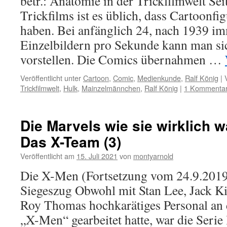
betr.: Anatomie in der Trickfilmwelt Se
Trickfilms ist es üblich, dass Cartoonfi
haben. Bei anfänglich 24, nach 1939 i
Einzelbildern pro Sekunde kann man si
vorstellen. Die Comics übernahmen …
Veröffentlicht unter
Cartoon
,
Comic
,
Medienkunde
,
Ralf König
|
Trickfilmwelt
,
Hulk
,
Mainzelmännchen
,
Ralf König
|
1 Kommenta
Die Marvels wie sie wirklich w
Das X-Team (3)
Veröffentlicht am
15. Juli 2021
von
montyarnold
Die X-Men (Fortsetzung vom 24.9.2019
Siegeszug Obwohl mit Stan Lee, Jack Ki
Roy Thomas hochkarätiges Personal an
„X-Men“ gearbeitet hatte, war die Serie