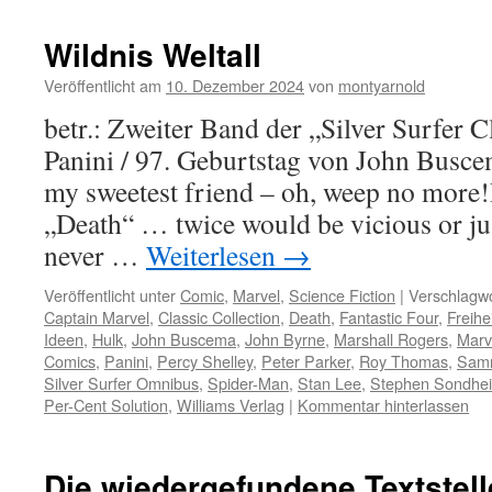
Wildnis Weltall
Veröffentlicht am
10. Dezember 2024
von
montyarnold
betr.: Zweiter Band der „Silver Surfer C
Panini / 97. Geburtstag von John Busc
my sweetest friend – oh, weep no more!
„Death“ … twice would be vicious or jus
never …
Weiterlesen
→
Veröffentlicht unter
Comic
,
Marvel
,
Science Fiction
|
Verschlagwo
Captain Marvel
,
Classic Collection
,
Death
,
Fantastic Four
,
Freihe
Ideen
,
Hulk
,
John Buscema
,
John Byrne
,
Marshall Rogers
,
Marv
Comics
,
Panini
,
Percy Shelley
,
Peter Parker
,
Roy Thomas
,
Sam
Silver Surfer Omnibus
,
Spider-Man
,
Stan Lee
,
Stephen Sondhe
Per-Cent Solution
,
Williams Verlag
|
Kommentar hinterlassen
Die wiedergefundene Textstel