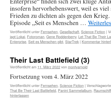
Enterprise“ finden sich zwei kluge Anti
insofern hervorhebenswert, weil es viel 
Frieden zu dichten als gegen den Krieg.
Episode „Seit es Menschen …
Weiterle
Veröffentlicht unter
Fernsehen
,
Gesellschaft
,
Science Fiction
|
V
jagt Lokai
,
Fotoroman
,
Gene Roddenberry
,
Let That Be Their Las
Enterprise
,
Seit es Menschen gibt
,
StarTrek
|
Kommentar hinter
Their Last Battlefield (3)
Veröffentlicht am
11. März 2022
von
montyarnold
Fortsetzung vom 4. März 2022
Veröffentlicht unter
Fernsehen
,
Science Fiction
|
Verschlagworte
That Be Their Last Battlefield
,
Panini Sammelalbum
,
Raumschiff
hinterlassen