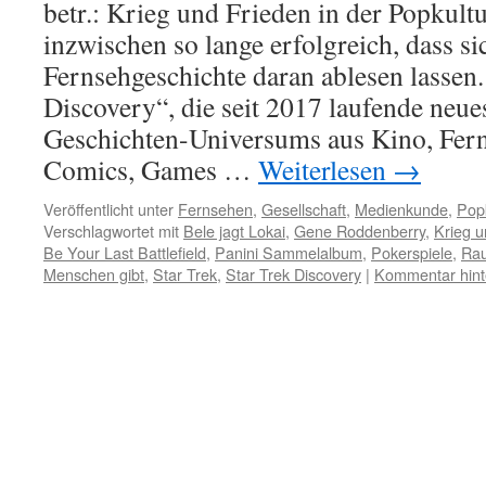
betr.: Krieg und Frieden in der Popkultu
inzwischen so lange erfolgreich, dass s
Fernsehgeschichte daran ablesen lassen.
Discovery“, die seit 2017 laufende neue
Geschichten-Universums aus Kino, Fer
Comics, Games …
Weiterlesen
→
Veröffentlicht unter
Fernsehen
,
Gesellschaft
,
Medienkunde
,
Popk
Verschlagwortet mit
Bele jagt Lokai
,
Gene Roddenberry
,
Krieg u
Be Your Last Battlefield
,
Panini Sammelalbum
,
Pokerspiele
,
Rau
Menschen gibt
,
Star Trek
,
Star Trek Discovery
|
Kommentar hint