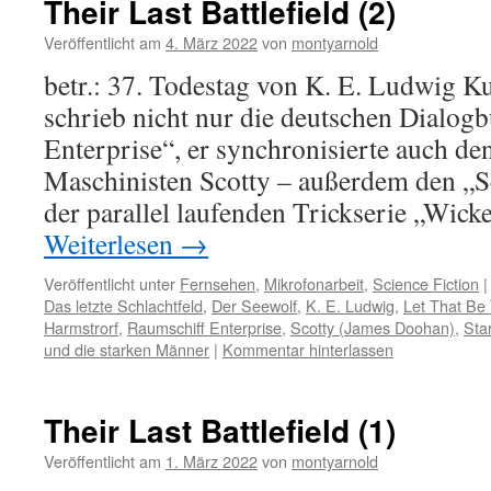
Their Last Battlefield (2)
Veröffentlicht am
4. März 2022
von
montyarnold
betr.: 37. Todestag von K. E. Ludwig 
schrieb nicht nur die deutschen Dialog
Enterprise“, er synchronisierte auch de
Maschinisten Scotty – außerdem den „S
der parallel laufenden Trickserie „Wick
Weiterlesen
→
Veröffentlicht unter
Fernsehen
,
Mikrofonarbeit
,
Science Fiction
|
Das letzte Schlachtfeld
,
Der Seewolf
,
K. E. Ludwig
,
Let That Be 
Harmstrorf
,
Raumschiff Enterprise
,
Scotty (James Doohan)
,
Sta
und die starken Männer
|
Kommentar hinterlassen
Their Last Battlefield (1)
Veröffentlicht am
1. März 2022
von
montyarnold