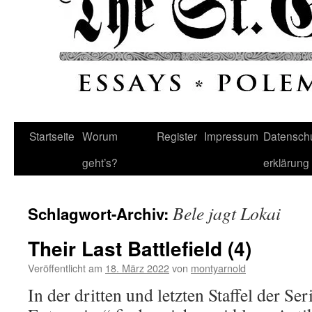
Startseite
Worum
Register
Impressum
Datenschu
geht’s?
erklärung
Bele jagt Lokai
Schlagwort-Archiv:
Their Last Battlefield (4)
Veröffentlicht am
18. März 2022
von
montyarnold
In der dritten und letzten Staffel der Se