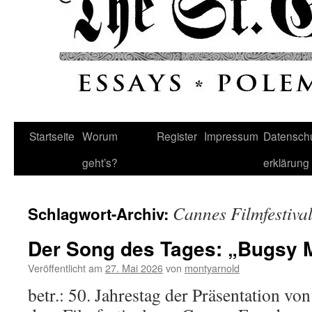
Startseite
Worum
Register
Impressum
Datenschu
geht’s?
erklärung
Cannes Filmfestiva
Schlagwort-Archiv:
Der Song des Tages: „Bugsy 
Veröffentlicht am
27. Mai 2026
von
montyarnold
betr.: 50. Jahrestag der Präsentation v