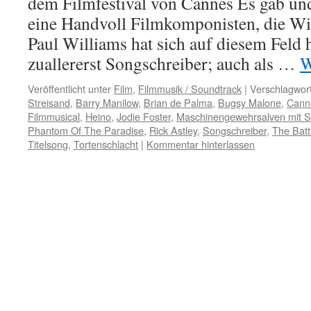
dem Filmfestival von Cannes Es gab un
eine Handvoll Filmkomponisten, die Wi
Paul Williams hat sich auf diesem Feld 
zuallererst Songschreiber; auch als …
W
Veröffentlicht unter
Film
,
Filmmusik / Soundtrack
|
Verschlagwort
Streisand
,
Barry Manilow
,
Brian de Palma
,
Bugsy Malone
,
Canne
Filmmusical
,
Heino
,
Jodie Foster
,
Maschinengewehrsalven mit 
Phantom Of The Paradise
,
Rick Astley
,
Songschreiber
,
The Batt
Titelsong
,
Tortenschlacht
|
Kommentar hinterlassen