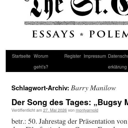
Startseite
Worum
Register
Impressum
Datenschu
geht’s?
erklärung
Barry Manilow
Schlagwort-Archiv:
Der Song des Tages: „Bugsy 
Veröffentlicht am
27. Mai 2026
von
montyarnold
betr.: 50. Jahrestag der Präsentation v