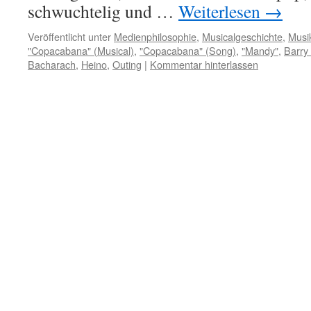
schwuchtelig und …
Weiterlesen
→
Veröffentlicht unter
Medienphilosophie
,
Musicalgeschichte
,
Musi
"Copacabana" (Musical)
,
"Copacabana" (Song)
,
"Mandy"
,
Barry
Bacharach
,
Heino
,
Outing
|
Kommentar hinterlassen