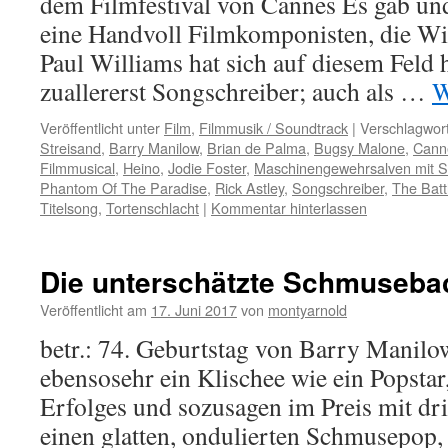
dem Filmfestival von Cannes Es gab un
eine Handvoll Filmkomponisten, die Wi
Paul Williams hat sich auf diesem Feld 
zuallererst Songschreiber; auch als …
W
Veröffentlicht unter
Film
,
Filmmusik / Soundtrack
|
Verschlagwort
Streisand
,
Barry Manilow
,
Brian de Palma
,
Bugsy Malone
,
Canne
Filmmusical
,
Heino
,
Jodie Foster
,
Maschinengewehrsalven mit 
Phantom Of The Paradise
,
Rick Astley
,
Songschreiber
,
The Batt
Titelsong
,
Tortenschlacht
|
Kommentar hinterlassen
Die unterschätzte Schmuseba
Veröffentlicht am
17. Juni 2017
von
montyarnold
betr.: 74. Geburtstag von Barry Manilo
ebensosehr ein Klischee wie ein Popstar, 
Erfolges und sozusagen im Preis mit dri
einen glatten, ondulierten Schmusepop, 