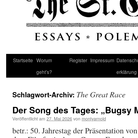
Startseite
Worum
Register
Impressum
Datenschu
geht’s?
erklärung
The Great Race
Schlagwort-Archiv:
Der Song des Tages: „Bugsy 
Veröffentlicht am
27. Mai 2026
von
montyarnold
betr.: 50. Jahrestag der Präsentation v