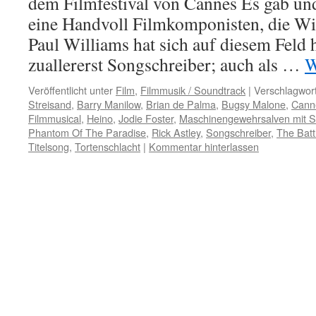
dem Filmfestival von Cannes Es gab un
eine Handvoll Filmkomponisten, die Wi
Paul Williams hat sich auf diesem Feld 
zuallererst Songschreiber; auch als …
W
Veröffentlicht unter
Film
,
Filmmusik / Soundtrack
|
Verschlagwort
Streisand
,
Barry Manilow
,
Brian de Palma
,
Bugsy Malone
,
Canne
Filmmusical
,
Heino
,
Jodie Foster
,
Maschinengewehrsalven mit 
Phantom Of The Paradise
,
Rick Astley
,
Songschreiber
,
The Batt
Titelsong
,
Tortenschlacht
|
Kommentar hinterlassen