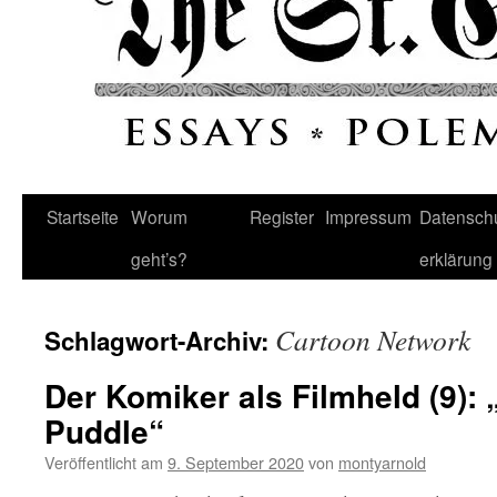
Startseite
Worum
Register
Impressum
Datenschu
geht’s?
erklärung
Cartoon Network
Schlagwort-Archiv:
Der Komiker als Filmheld (9):
Puddle“
Veröffentlicht am
9. September 2020
von
montyarnold