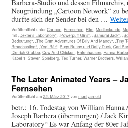
Barbera-Studio und dessen Filmarchiv, 
Neugründung „Cartoon Network“ zu be
durfte sich der Sender bei den …
Weite
Veröffentlicht unter
Cartoon
,
Fernsehen
,
Film
,
Medienkunde
,
Me
mit
„Dexter’s Laboratory“
,
„Powerpuff Girls“
,
„Samurai Jack“
,
„Sc
Bedeutung“
,
„The Grim Adventures Of Billy And Mandy“
,
„Tiny 
Broadcasting“
,
„Yogi Bär“
,
Bugs Bunny und Daffy Duck
,
Carl Ba
Dietrich Grabbe
,
Cow And Chicken
,
Entenhausen
,
Hanna-Barbe
Kabel 1
,
Steven Spielberg
,
Ted Turner
,
Warner Brothers
,
Willi
The Later Animated Years – J
Fernsehen
Veröffentlicht am
22. März 2017
von
montyarnold
betr.: 16. Todestag von William Hanna 
Joseph Barbera (übermorgen) / Jack Kir
Laboratory“ Es war Anfang der 80er Jahr