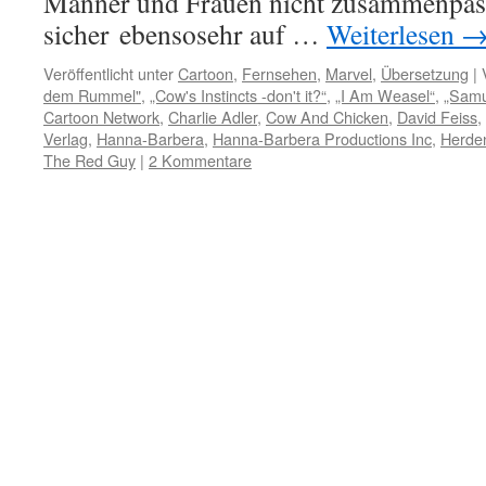
Männer und Frauen nicht zusammenpasse
sicher ebensosehr auf …
Weiterlesen
Veröffentlicht unter
Cartoon
,
Fernsehen
,
Marvel
,
Übersetzung
|
dem Rummel"
,
„Cow's Instincts -don't it?“
,
„I Am Weasel“
,
„Samu
Cartoon Network
,
Charlie Adler
,
Cow And Chicken
,
David Feiss
,
Verlag
,
Hanna-Barbera
,
Hanna-Barbera Productions Inc
,
Herden
The Red Guy
|
2 Kommentare