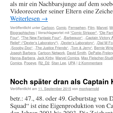
als mir ein Nachbarsjunge auf dem soeb
Videorecorder seiner Eltern eine Zeich
Weiterlesen
→
Veröffentlicht unter
Cartoon
,
Comic
,
Fernsehen
,
Film
,
Marvel
,
M
Biographisches
|
Verschlagwortet mit
"Comic Stripper"
,
"Die Fan
Four"
,
"The New Fantasic Four"
,
„Barbequor“
,
„Captain Victory 
Relief“ ("Dexter's Laboratory")
,
„Dexter’s Laboratory“
,
„Dial M F
„Scooby-Doo“
,
„The Justice Friends“
,
„Tom & Jerry“
,
Bernie Wri
Joseph Barbera
,
Cartoon Network
,
David Smith
,
DePatie-Frelen
Hanna-Barbera
,
Jack Kirby
,
Marvel Comics
,
Max Fleischer-Stud
Comics
,
Popeye
,
R2_D2
,
Stan Lee
,
UPA
|
2 Kommentare
Noch später dran als Captain 
Veröffentlicht am
11. September 2015
von
montyarnold
betr.: 47., 48. oder 49. Geburtstag vo
Squad“ ist eine Eigenproduktion von C
den Jahren 2001 bis 2003. Die Zeichentr