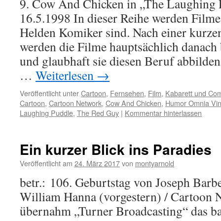
9. Cow And Chicken in „The Laughing
16.5.1998 In dieser Reihe werden Filme 
Helden Komiker sind. Nach einer kurze
werden die Filme hauptsächlich danach 
und glaubhaft sie diesen Beruf abbilden
…
Weiterlesen
→
Veröffentlicht unter
Cartoon
,
Fernsehen
,
Film
,
Kabarett und Co
Cartoon
,
Cartoon Network
,
Cow And Chicken
,
Humor Omnia Vin
Laughing Puddle
,
The Red Guy
|
Kommentar hinterlassen
Ein kurzer Blick ins Paradies
Veröffentlicht am
24. März 2017
von
montyarnold
betr.: 106. Geburtstag von Joseph Barb
William Hanna (vorgestern) / Cartoon
übernahm „Turner Broadcasting“ das b