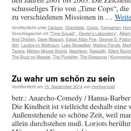
schusseliges Trio von „Time Cops“, die
zu verschiedenen Missionen in …
Weit
Veröffentlicht unter
Cartoon
,
Checkliste
,
Comic
,
Fernsehen
,
Ho
Verschlagwortet mit
"Time Squad"
,
„Dexter’s Laboratory“
,
Albert
And Chicken
,
Dave Wasson
,
Edgar Allan Poe
,
George S. Patto
300
,
Lautlos im Weltraum
,
Luke Skywalker
,
Making Fiends
,
Mark
Tavera
,
Mickey Mouse Shorts
,
Napoleon
,
Rasputin
,
Silent Runn
The Buzz on Maggie
,
The Punisher
,
The Simpsons
|
Kommentar 
Zu wahr um schön zu sein
Veröffentlicht am
15. September 2014
von
montyarnold
betr.: Anarcho-Comedy / Hanna-Barber
Die Kindheit ist vielleicht deshalb eine 
Außenstehende so schöne Zeit, weil man 
allein durchstehen muß. Loriots berühm