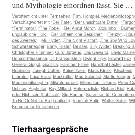
und Mythologie einordnen lässt. Sie …
Veröffentlicht unter
Fernsehen
,
Film
,
Hörspiel
,
Medienphilosophi
Verschlagwortet mit
"Der Pate"
,
"Der unsichtbare Dritte"
,
"Fargo"
"Terminator"
,
"The Robe"
,
„Bei Anruf Mord“
,
„Columbo – Blumen
unglaubliche Hulk“
,
„Der unheimliche Besucher“
,
„Frenzy“
,
„Hous
des Zweifels“
,
„Mr. Hyde“
,
„The Night Visitor“
,
„The Spy Who Lo
Schwarzenegger
,
Barry Foster
,
Beisser
,
Billy Wilder
,
Breaking B
Christopher Plummer
,
Curd Jürgens
,
Das Gewand
,
David Mame
Donald Pleasence
,
Dr. Frankenstein
,
Dwight Frye
,
Edward Fox
,
General Gogol
,
Godzilla
,
Hammer-Filme
,
Hannibal Lecter
,
James
Robinson
,
Joseph Cotten
,
Kaiser Nero
,
Klaus Kinski
,
Klischees
,
Literatur
,
Luca Brasi
,
MacGuffin
,
Mad Scientist
,
Martin Vanger
,
M
Medienphilosophie
,
Mikrofonarbeit
,
Millennium-Trilogie
,
Peter Cu
Ustinov
,
Popkultur
,
Ray Milland
,
Referenzliste
,
Richard Kiel
,
Robe
oder Nichtsein (Lubitsch)
,
Sig Ruman
,
Sprechen für Computersp
To Be Or Not To Be (Lubitsch)
,
Vladimir Putin
,
Walter Gotell
,
Wi
Kommentar hinterlassen
Tierhaargespräche