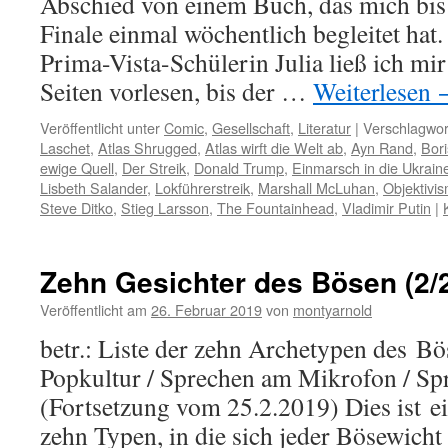
Abschied von einem Buch, das mich bis 
Finale einmal wöchentlich begleitet hat
Prima-Vista-Schülerin Julia ließ ich mir
Seiten vorlesen, bis der …
Weiterlesen
Veröffentlicht unter
Comic
,
Gesellschaft
,
Literatur
|
Verschlagwor
Laschet
,
Atlas Shrugged
,
Atlas wirft die Welt ab
,
Ayn Rand
,
Bor
ewige Quell
,
Der Streik
,
Donald Trump
,
Einmarsch in die Ukrain
Lisbeth Salander
,
Lokführerstreik
,
Marshall McLuhan
,
Objektivi
Steve Ditko
,
Stieg Larsson
,
The Fountainhead
,
Vladimir Putin
|
Zehn Gesichter des Bösen (2/
Veröffentlicht am
26. Februar 2019
von
montyarnold
betr.: Liste der zehn Archetypen des B
Popkultur / Sprechen am Mikrofon / Sp
(Fortsetzung vom 25.2.2019) Dies ist ei
zehn Typen, in die sich jeder Bösewicht 