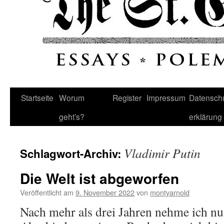
Startseite
Worum
Register
Impressum
Datenschu
geht’s?
erklärung
Vladimir Putin
Schlagwort-Archiv:
Die Welt ist abgeworfen
Veröffentlicht am
9. November 2022
von
montyarnold
Nach mehr als drei Jahren nehme ich n