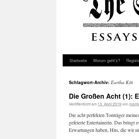
Startseite
Worum geht’s?
Regist
Eartha Kitt
Schlagwort-Archiv:
Die Großen Acht (1): E
Veröffentlicht am
13. April 2019
von
monty
Die acht perfekten Tonträger meines
gefeierte Entertainerin. Das bringt
Erwartungen haben, Hits, die wir 