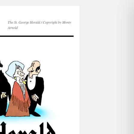
The St. George Herald / Copyright by Monty
Arnold