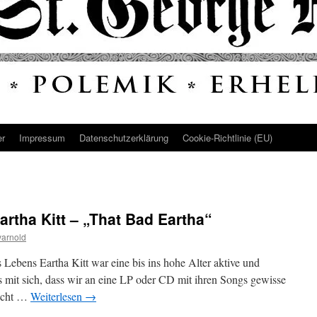
er
Impressum
Datenschutz­erklärung
Cookie-Richtlinie (EU)
artha Kitt – „That Bad Eartha“
arnold
 Lebens Eartha Kitt war eine bis ins hohe Alter aktive und
 es mit sich, dass wir an eine LP oder CD mit ihren Songs gewisse
nicht …
Weiterlesen
→