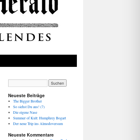
Neueste Beiträge
The Bigger Brother
So siehst Du aus! (7)
Die eigene Nase
Summer of Kult: Humphrey Bogart
Der neue Trip ins Almodoversum
Neueste Kommentare