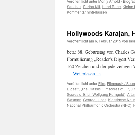
Veröffentlicht unter
Monty Arnold - Biogra
Sanchez
,
Eartha Kitt
,
Henri Rene
,
Kleine
Kommentar hinterlassen
Hollywoods Karajan, 
Veröffentlicht am
6. Februar 2015
von
mon
betr.: 88. Geburtstag von Charles G
Formulierung „Reader’s Digest-Vers
160 Zeichen und der jederzeitigen V
…
Weiterlesen
→
Veröffentlicht unter
Film
,
Filmmusik / Soun
Digest"
,
„The Classic Filmscores of …“
,
„T
Scores of Erich Wolfgang Korngold“
,
Artu
Waxman
,
George Lucas
,
Klassische Neu
National Philharmonic Orchestra (NPO)
,