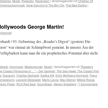
phisches
,
Musik
,
Popkultur
,
Rezension
|
Verschlagwortet mit
Children Of
 Dreigroschenmusik
,
Slow Dancing In The Big City
,
That Bad Eartha
|
Hollywoods George Martin!
tyarnold
erhardt / 93. Geburtstag des „Reader’s Digest“ (gestern) Die
ion“ war einmal als Schimpfwort gemeint. In unserer Ära der
erfügbarkeit kann man ihr ein prophetisches Potential aber nicht
dtrack
,
Hommage
,
Medienkunde
,
Musik
|
Verschlagwortet mit
"Reader's
he Classic Filmscores of …“ – Der Sampler „The Sea Hawk: The Classic Film
ro Toscanini
,
Charles Gerhardt
,
Eartha Kitt
,
Erich Wolfgang Korngold
,
Franz
einspielung
,
Leopold Stokowski
,
Mario Lanza
,
Max Steiner
,
Miklós Rózsa
,
Perez Prado
,
RCA Red Seal
,
Soundtrack
,
Steven Spielberg
|
7 Kommentare