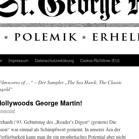
er
Impressum
Datenschutz­erklärung
Cookie-Richtlinie (EU)
Filmscores of …“ – Der Sampler „The Sea Hawk: The Classic
ngold“
Hollywoods George Martin!
tyarnold
erhardt / 93. Geburtstag des „Reader’s Digest“ (gestern) Die
ion“ war einmal als Schimpfwort gemeint. In unserer Ära der
erfügbarkeit kann man ihr ein prophetisches Potential aber nicht