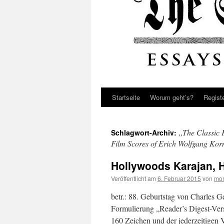
Startseite
Worum geht’s?
Regist
„The Classic 
Schlagwort-Archiv:
Film Scores of Erich Wolfgang Kor
Hollywoods Karajan, 
Veröffentlicht am
6. Februar 2015
von
mon
betr.: 88. Geburtstag von Charles G
Formulierung „Reader’s Digest-Vers
160 Zeichen und der jederzeitigen V