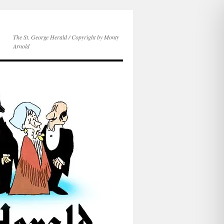
The St. George Herald / Copyright by Monty
Arnold