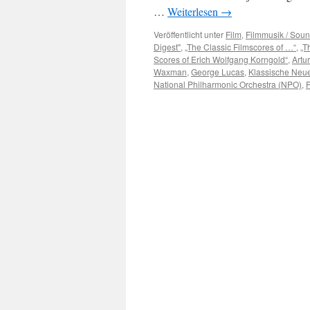
…
Weiterlesen
→
Veröffentlicht unter
Film
,
Filmmusik / Soun
Digest"
,
„The Classic Filmscores of …“
,
„T
Scores of Erich Wolfgang Korngold“
,
Artu
Waxman
,
George Lucas
,
Klassische Neu
National Philharmonic Orchestra (NPO)
,