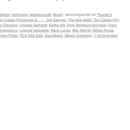
dtrack
,
Hommage
,
Medienkunde
,
Musik
|
Verschlagwortet mit
"Reader's
he Classic Filmscores of …“ – Der Sampler „The Sea Hawk: The Classic Film
ro Toscanini
,
Charles Gerhardt
,
Eartha Kitt
,
Erich Wolfgang Korngold
,
Franz
einspielung
,
Leopold Stokowski
,
Mario Lanza
,
Max Steiner
,
Miklós Rózsa
,
Perez Prado
,
RCA Red Seal
,
Soundtrack
,
Steven Spielberg
|
7 Kommentare