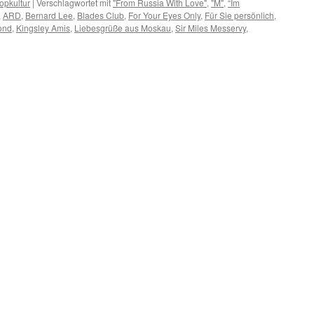
opkultur
|
Verschlagwortet mit
"From Russia With Love"
,
"M"
,
“Im
,
ARD
,
Bernard Lee
,
Blades Club
,
For Your Eyes Only
,
Für Sie persönlich
,
ond
,
Kingsley Amis
,
Liebesgrüße aus Moskau
,
Sir Miles Messervy
,