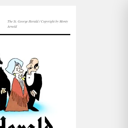
The St. George Herald / Copyright by Monty
Arnold