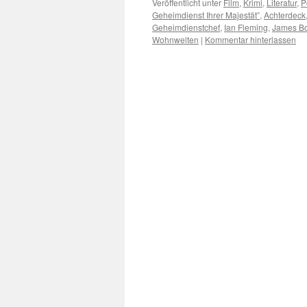
Veröffentlicht unter
Film
,
Krimi
,
Literatur
,
P
Geheimdienst Ihrer Majestät”
,
Achterdeck
Geheimdienstchef
,
Ian Fleming
,
James B
Wohnwelten
|
Kommentar hinterlassen