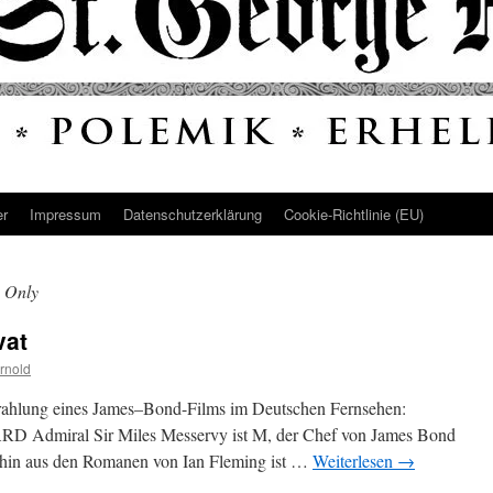
er
Impressum
Datenschutz­erklärung
Cookie-Richtlinie (EU)
 Only
vat
rnold
sstrahlung eines James–Bond-Films im Deutschen Fernsehen:
ARD Admiral Sir Miles Messervy ist M, der Chef von James Bond
erhin aus den Romanen von Ian Fleming ist …
Weiterlesen
→