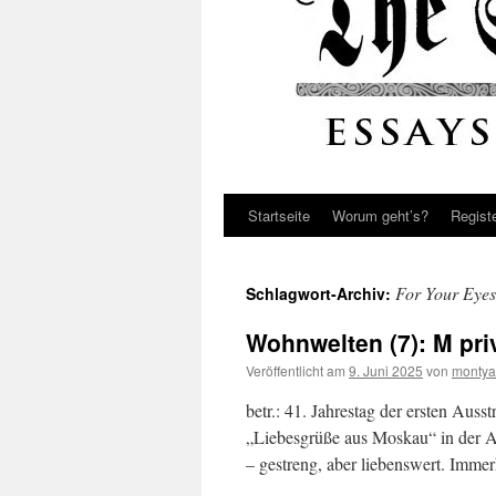
Startseite
Worum geht’s?
Regist
For Your Eyes
Schlagwort-Archiv:
Wohnwelten (7): M pri
Veröffentlicht am
9. Juni 2025
von
montya
betr.: 41. Jahrestag der ersten Au
„Liebesgrüße aus Moskau“ in der 
– gestreng, aber liebenswert. Imm