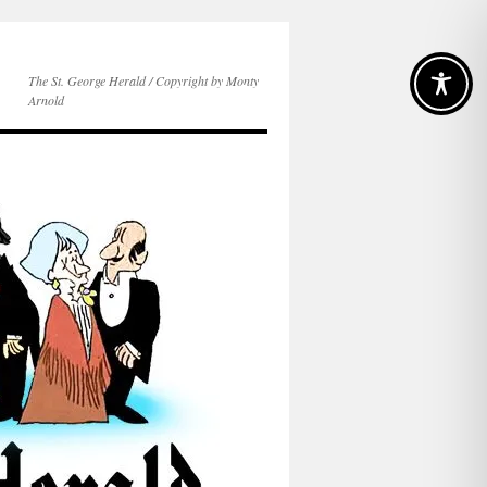
The St. George Herald / Copyright by Monty
Arnold