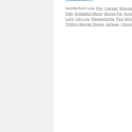
Veröffentlicht unter
Film
,
Literatur
,
Science
Dath
,
Endstation Mond
,
George Pal
,
Hugo
Long
,
Life-Line
,
Niegeschichte
,
Paul Ver
Thrilling Wonder Stories
,
Verleger
|
Komme