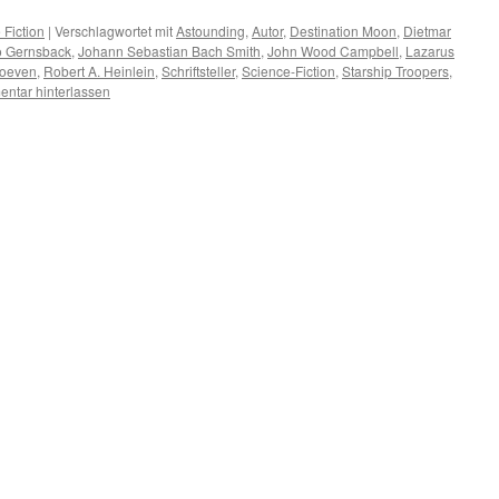
 Fiction
|
Verschlagwortet mit
Astounding
,
Autor
,
Destination Moon
,
Dietmar
 Gernsback
,
Johann Sebastian Bach Smith
,
John Wood Campbell
,
Lazarus
hoeven
,
Robert A. Heinlein
,
Schriftsteller
,
Science-Fiction
,
Starship Troopers
,
ntar hinterlassen