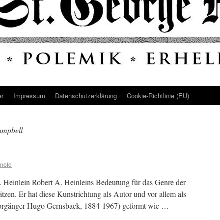
er
Impressum
Datenschutz­erklärung
Cookie-Richtlinie (EU)
ampbell
nold
A. Heinlein Robert A. Heinleins Bedeutung für das Genre der
ätzen. Er hat diese Kunstrichtung als Autor und vor allem als
orgänger Hugo Gernsback, 1884-1967) geformt wie …