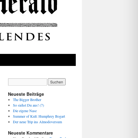
Neueste Beiträge
The Bigger Brother
So siehst Du aus! (7)
Die eigene Nase
Summer of Kult: Humphrey Bogart
Der neue Trip ins Almodoversum
Neueste Kommentare