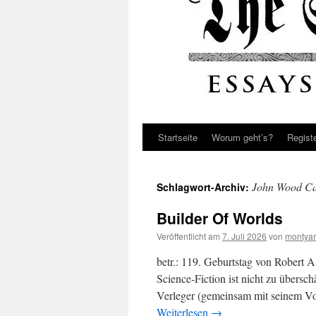
Startseite
Worum geht’s?
Regist
John Wood C
Schlagwort-Archiv:
Builder Of Worlds
Veröffentlicht am
7. Juli 2026
von
montyar
betr.: 119. Geburtstag von Robert 
Science-Fiction ist nicht zu übersch
Verleger (gemeinsam mit seinem V
Weiterlesen
→