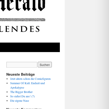
Neueste Beiträge
Jetzt altern schon die Comicfiguren
Summer Of Kult: Endzeit und
Apokalypse
The Bigger Brother
So siehst Du aus! (7)
Die eigene Nase