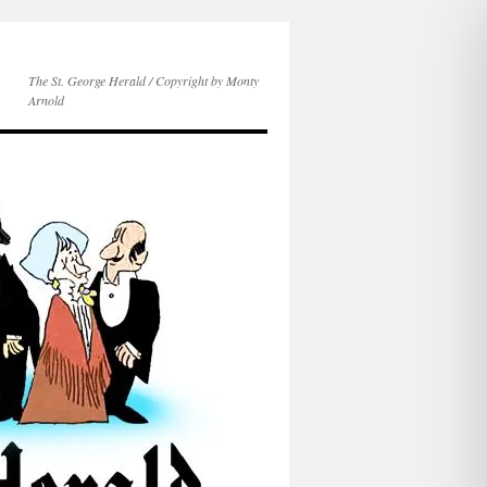
The St. George Herald / Copyright by Monty
Arnold