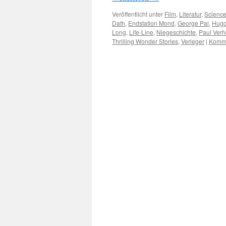
Veröffentlicht unter
Film
,
Literatur
,
Science
Dath
,
Endstation Mond
,
George Pal
,
Hugo
Long
,
Life-Line
,
Niegeschichte
,
Paul Ver
Thrilling Wonder Stories
,
Verleger
|
Komme