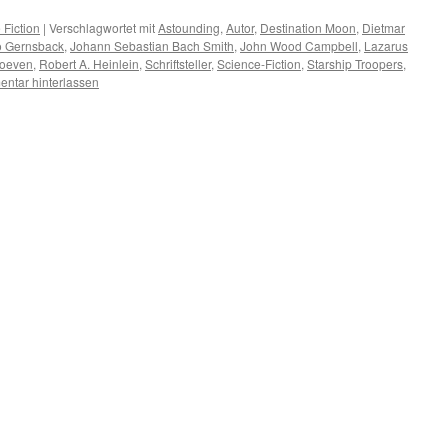
 Fiction
|
Verschlagwortet mit
Astounding
,
Autor
,
Destination Moon
,
Dietmar
 Gernsback
,
Johann Sebastian Bach Smith
,
John Wood Campbell
,
Lazarus
hoeven
,
Robert A. Heinlein
,
Schriftsteller
,
Science-Fiction
,
Starship Troopers
,
ntar hinterlassen