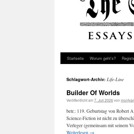
Startseite
Worum geht’s?
Regist
Life-Line
Schlagwort-Archiv:
Builder Of Worlds
Veröffentlicht am
7. Juli 2026
von
montyar
betr.: 119. Geburtstag von Robert 
Science-Fiction ist nicht zu übersch
Verleger (gemeinsam mit seinem V
Weiterlesen
→