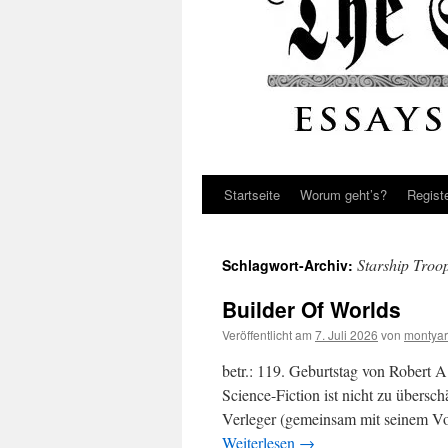
Startseite
Worum geht’s?
Regist
Starship Troo
Schlagwort-Archiv:
Builder Of Worlds
Veröffentlicht am
7. Juli 2026
von
montyar
betr.: 119. Geburtstag von Robert 
Science-Fiction ist nicht zu übersch
Verleger (gemeinsam mit seinem V
Weiterlesen
→