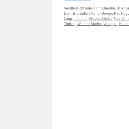
Veröffentlicht unter
Film
,
Literatur
,
Science
Dath
,
Endstation Mond
,
George Pal
,
Hugo
Long
,
Life-Line
,
Niegeschichte
,
Paul Ver
Thrilling Wonder Stories
,
Verleger
|
Komme