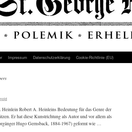
er
Impressum
Datenschutz­erklärung
Cookie-Richtlinie (EU)
pers
nold
A. Heinlein Robert A. Heinleins Bedeutung für das Genre der
ätzen. Er hat diese Kunstrichtung als Autor und vor allem als
orgänger Hugo Gernsback, 1884-1967) geformt wie …