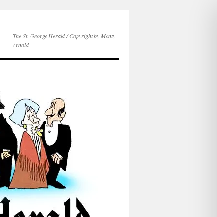
The St. George Herald / Copyright by Monty
Arnold