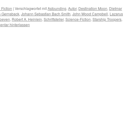
 Fiction
|
Verschlagwortet mit
Astounding
,
Autor
,
Destination Moon
,
Dietmar
 Gernsback
,
Johann Sebastian Bach Smith
,
John Wood Campbell
,
Lazarus
hoeven
,
Robert A. Heinlein
,
Schriftsteller
,
Science-Fiction
,
Starship Troopers
,
ntar hinterlassen