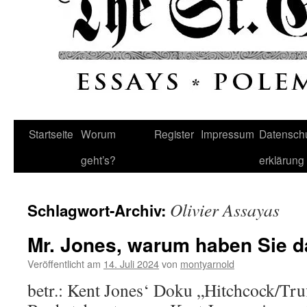
Startseite
Worum
Register
Impressum
Datenschu
geht’s?
erklärung
Olivier Assayas
Schlagwort-Archiv:
Mr. Jones, warum haben Sie 
Veröffentlicht am
14. Juli 2024
von
montyarnold
betr.: Kent Jones‘ Doku „Hitchcock/Tru