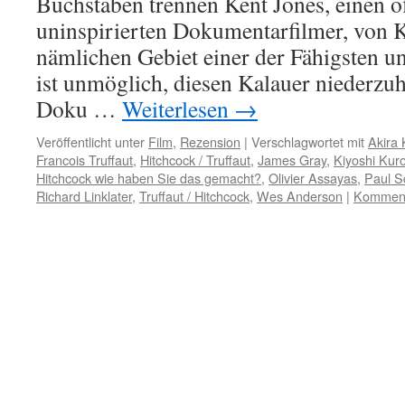
Buchstaben trennen Kent Jones, einen of
uninspirierten Dokumentarfilmer, von 
nämlichen Gebiet einer der Fähigsten und
ist unmöglich, diesen Kalauer niederzu
Doku …
Weiterlesen
→
Veröffentlicht unter
Film
,
Rezension
|
Verschlagwortet mit
Akira
Francois Truffaut
,
Hitchcock / Truffaut
,
James Gray
,
Kiyoshi Kur
Hitchcock wie haben Sie das gemacht?
,
Olivier Assayas
,
Paul S
Richard Linklater
,
Truffaut / Hitchcock
,
Wes Anderson
|
Kommenta