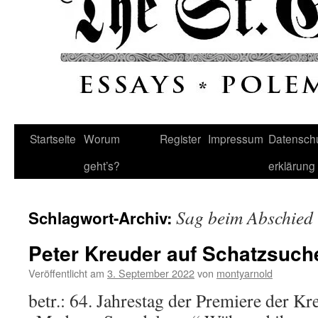
Startseite
Worum
Register
Impressum
Datenschu
geht’s?
erklärung
Sag beim Abschied 
Schlagwort-Archiv:
Peter Kreuder auf Schatzsuch
Veröffentlicht am
3. September 2022
von
montyarnold
betr.: 64. Jahrestag der Premiere der K