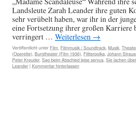
„Madame Scandaleuse“ Während ihre s
Landsleute Zarah Leander ihre guten Ko
sehr verübelt haben, war ihr in der jun
eine Fortsetzung ihrer großen Karriere 
verringert …
Weiterlesen
→
Veröffentlicht unter
Film
,
Filmmusik / Soundtrack
,
Musik
,
Theate
(Operette)
,
Burgtheater (Film 1936)
,
Flitterpolka
,
Johann Straus
Peter Kreuder
,
Sag beim Abschied leise servus
,
Sie lachen übe
Leander
|
Kommentar hinterlassen