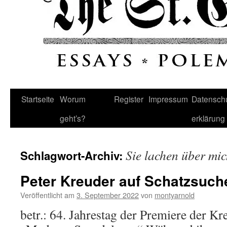
Startseite
Worum
Register
Impressum
Datenschu
geht’s?
erklärung
Sie lachen über mi
Schlagwort-Archiv:
Peter Kreuder auf Schatzsuch
Veröffentlicht am
3. September 2022
von
montyarnold
betr.: 64. Jahrestag der Premiere der K