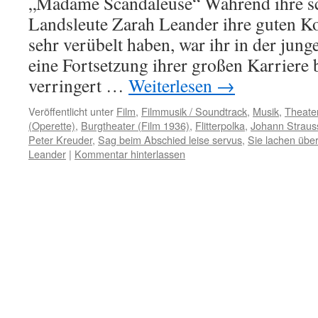
„Madame Scandaleuse“ Während ihre s
Landsleute Zarah Leander ihre guten Ko
sehr verübelt haben, war ihr in der jun
eine Fortsetzung ihrer großen Karriere 
verringert …
Weiterlesen
→
Veröffentlicht unter
Film
,
Filmmusik / Soundtrack
,
Musik
,
Theate
(Operette)
,
Burgtheater (Film 1936)
,
Flitterpolka
,
Johann Straus
Peter Kreuder
,
Sag beim Abschied leise servus
,
Sie lachen übe
Leander
|
Kommentar hinterlassen