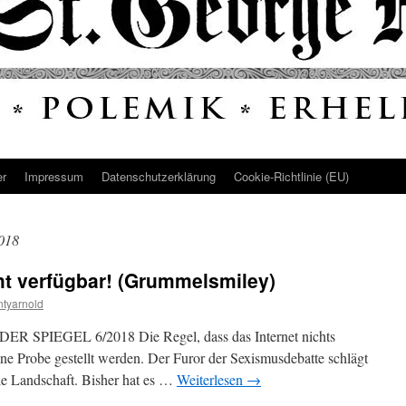
er
Impressum
Datenschutz­erklärung
Cookie-Richtlinie (EU)
018
ht verfügbar! (Grummelsmiley)
tyarnold
 DER SPIEGEL 6/2018 Die Regel, dass das Internet nichts
eine Probe gestellt werden. Der Furor der Sexismusdebatte schlägt
ale Landschaft. Bisher hat es …
Weiterlesen
→