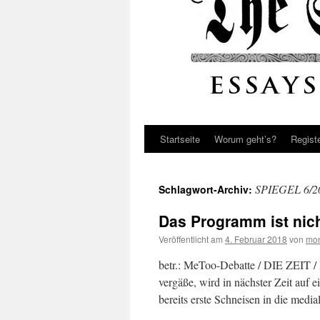
Startseite
Worum geht’s?
Regist
SPIEGEL 6/2
Schlagwort-Archiv:
Das Programm ist nic
Veröffentlicht am
4. Februar 2018
von
mon
betr.: MeToo-Debatte / DIE ZEIT /
vergäße, wird in nächster Zeit auf 
bereits erste Schneisen in die medi