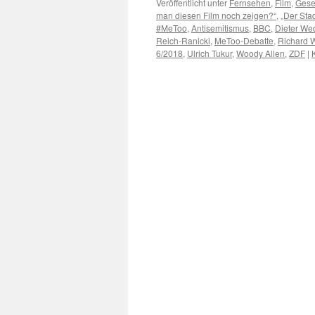
Veröffentlicht unter
Fernsehen
,
Film
,
Gesel
man diesen Film noch zeigen?“
,
„Der Stad
#MeToo
,
Antisemitismus
,
BBC
,
Dieter We
Reich-Ranicki
,
MeToo-Debatte
,
Richard 
6/2018
,
Ulrich Tukur
,
Woody Allen
,
ZDF
|