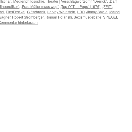
lschaft
,
Medienphilosophie
,
Theater
|
Verschlagwortet mit
"Derrick"
,
„Darf
tneurotiker“
,
„Frau Müller muss weg“
,
„Top Of The Pops“ (1976)
,
„ZEIT“
,
del
,
EinsFestival
,
Giftschrank
,
Harvey Weinstein
,
HBO
,
Jimmy Savile
,
Marcel
Wagner
,
Robert Stromberger
,
Roman Polanski
,
Sexismusdebatte
,
SPIEGEL
Kommentar hinterlassen