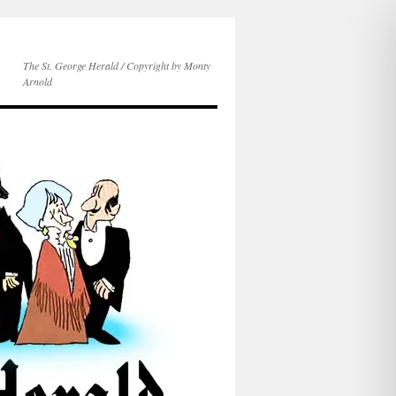
The St. George Herald / Copyright by Monty
Arnold