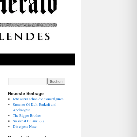
Neueste Beiträge
Jetzt altern schon die Comicfiguren
Summer Of Kult: Endzeit und
Apokalypse
The Bigger Brother
So siehst Du aus! (7)
Die eigene Nase