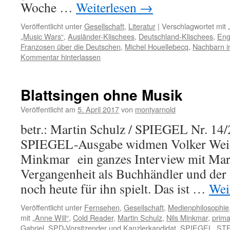
Woche …
Weiterlesen
→
Veröffentlicht unter
Gesellschaft
,
Literatur
|
Verschlagwortet mit
„Music Wars“
,
Ausländer-Klischees
,
Deutschland-Klischees
,
Eng
Franzosen über die Deutschen
,
Michel Houellebecq
,
Nachbarn i
Kommentar hinterlassen
Blattsingen ohne Musik
Veröffentlicht am
5. April 2017
von
montyarnold
betr.: Martin Schulz / SPIEGEL Nr. 14/
SPIEGEL-Ausgabe widmen Volker Wei
Minkmar ein ganzes Interview mit Mar
Vergangenheit als Buchhändler und der 
noch heute für ihn spielt. Das ist …
Wei
Veröffentlicht unter
Fernsehen
,
Gesellschaft
,
Medienphilosophie
mit
„Anne Will“
,
Cold Reader
,
Martin Schulz
,
Nils Minkmar
,
prima
Gabriel
,
SPD-Vorsitzender und Kanzlerkandidat
,
SPIEGEL
,
ST