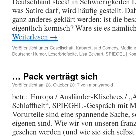
Deutschland steckt in Schwierigkeiten D
was Satire darf, wird häufig gestellt. D
ganz anderes geklärt werden: ist die be
eigentlich komisch? Wäre sie es nämlich
Weiterlesen
→
Veröffentlicht unter
Gesellschaft
,
Kabarett und Comedy
,
Medienp
Deutscher Humor
,
Leserbriefseite
,
Lisa Eckhart
,
SPIEGEL
|
Kom
… Pack verträgt sich
Veröffentlicht am
26. Oktober 2017
von
montyarnold
betr.: Europa / Ausländer-Klischees / „A
Schlaffheit“, SPIEGEL-Gespräch mit M
Vorurteile sind eine spannende Sache, s
eigenen sind. Wie wir von unseren fra
gesehen werden (und wie sie sich selbst