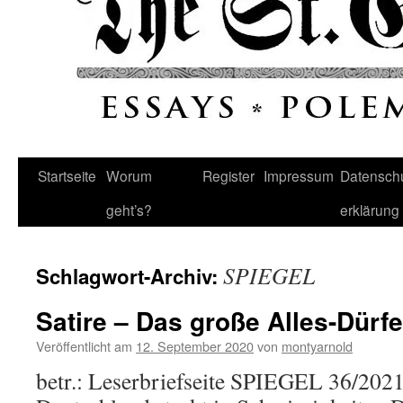
Startseite
Worum
Register
Impressum
Datenschu
geht’s?
erklärung
SPIEGEL
Schlagwort-Archiv:
Satire – Das große Alles-Dürf
Veröffentlicht am
12. September 2020
von
montyarnold
betr.: Leserbriefseite SPIEGEL 36/2021