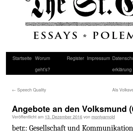
Startseite
Worum
Register
Impressum
Datenschu
geht’s?
erklärung
←
Speech Quality
Als Volks
Angebote an den Volksmund (
Veröffentlicht am
13. Dezember 2016
von
montyarnold
betr.: Gesellschaft und Kommunikatio