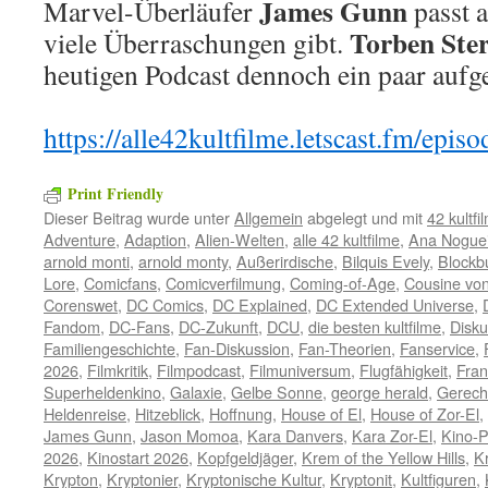
James Gunn
Marvel-Überläufer
passt a
Torben Ste
viele Überraschungen gibt.
heutigen Podcast dennoch ein paar aufg
https://alle42kultfilme.letscast.fm/episo
Print Friendly
Dieser Beitrag wurde unter
Allgemein
abgelegt und mit
42 kultfi
Adventure
,
Adaption
,
Alien-Welten
,
alle 42 kultfilme
,
Ana Nogue
arnold monti
,
arnold monty
,
Außerirdische
,
Bilquis Evely
,
Blockb
Lore
,
Comicfans
,
Comicverfilmung
,
Coming-of-Age
,
Cousine vo
Corenswet
,
DC Comics
,
DC Explained
,
DC Extended Universe
,
Fandom
,
DC-Fans
,
DC-Zukunft
,
DCU
,
die besten kultfilme
,
Disku
Familiengeschichte
,
Fan-Diskussion
,
Fan-Theorien
,
Fanservice
,
2026
,
Filmkritik
,
Filmpodcast
,
Filmuniversum
,
Flugfähigkeit
,
Fran
Superheldenkino
,
Galaxie
,
Gelbe Sonne
,
george herald
,
Gerecht
Heldenreise
,
Hitzeblick
,
Hoffnung
,
House of El
,
House of Zor-El
,
James Gunn
,
Jason Momoa
,
Kara Danvers
,
Kara Zor-El
,
Kino-P
2026
,
Kinostart 2026
,
Kopfgeldjäger
,
Krem of the Yellow Hills
,
Kr
Krypton
,
Kryptonier
,
Kryptonische Kultur
,
Kryptonit
,
Kultfiguren
,