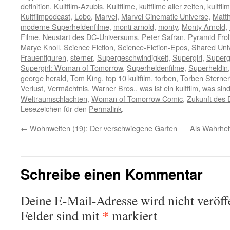
definition
,
Kultfilm-Azubis
,
Kultfilme
,
kultfilme aller zeiten
,
kultfi
Kultfilmpodcast
,
Lobo
,
Marvel
,
Marvel Cinematic Universe
,
Matt
moderne Superheldenfilme
,
monti arnold
,
monty
,
Monty Arnold
,
Filme
,
Neustart des DC-Universums
,
Peter Safran
,
Pyramid Frol
Marye Knoll
,
Science Fiction
,
Science-Fiction-Epos
,
Shared Uni
Frauenfiguren
,
sterner
,
Supergeschwindigkeit
,
Supergirl
,
Superg
Supergirl: Woman of Tomorrow
,
Superheldenfilme
,
Superheldin
george herald
,
Tom King
,
top 10 kultfilm
,
torben
,
Torben Sterner
Verlust
,
Vermächtnis
,
Warner Bros.
,
was ist ein kultfilm
,
was sind
Weltraumschlachten
,
Woman of Tomorrow Comic
,
Zukunft des
Lesezeichen für den
Permalink
.
←
Wohnwelten (19): Der verschwiegene Garten
Als Wahrhei
Schreibe einen Kommentar
Deine E-Mail-Adresse wird nicht veröffe
*
Felder sind mit
markiert