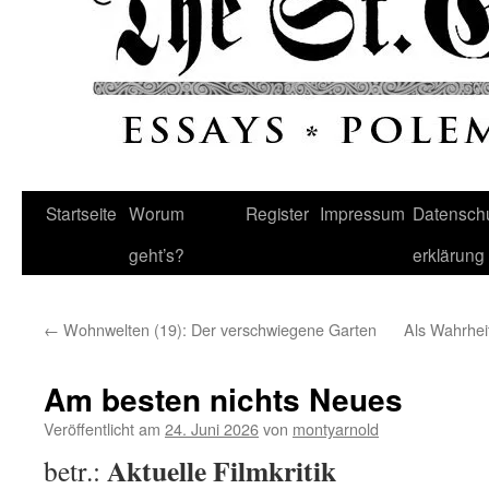
Startseite
Worum
Register
Impressum
Datenschu
geht’s?
erklärung
←
Wohnwelten (19): Der verschwiegene Garten
Als Wahrhei
Am besten nichts Neues
Veröffentlicht am
24. Juni 2026
von
montyarnold
Aktuelle Filmkritik
betr.: