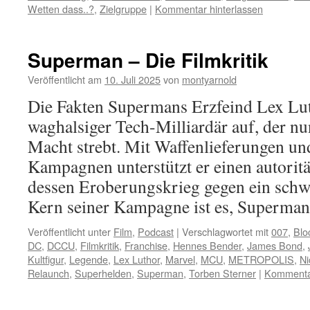
Wetten dass..?
,
Zielgruppe
|
Kommentar hinterlassen
Superman – Die Filmkritik
Veröffentlicht am
10. Juli 2025
von
montyarnold
Die Fakten Supermans Erzfeind Lex Luth
waghalsiger Tech-Milliardär auf, der nu
Macht strebt. Mit Waffenlieferungen u
Kampagnen unterstützt er einen autoritä
dessen Eroberungskrieg gegen ein schw
Kern seiner Kampagne ist es, Superm
Veröffentlicht unter
Film
,
Podcast
|
Verschlagwortet mit
007
,
Blo
DC
,
DCCU
,
Filmkritik
,
Franchise
,
Hennes Bender
,
James Bond
,
Kultfigur
,
Legende
,
Lex Luthor
,
Marvel
,
MCU
,
METROPOLIS
,
Ni
Relaunch
,
Superhelden
,
Superman
,
Torben Sterner
|
Kommentar