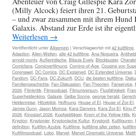
Abenteuer von Craig Gillespie Kara Zor-
(Milly Alcock) feiert ihren 21. Geburts
– und zwar zusammen mit ihrem Hund K
Galaxis. Abstand zur Erde ist ihr eigent
Weiterlesen
→
Veröffentlicht unter
Allgemein
|
Verschlagwortet mit
42 kultfilme
,
Adaption
,
Alien-Welten
,
alle 42 kultfilme
,
Ana Nogueira
,
Antihel
arnold monty
,
Außerirdische
,
Bilquis Evely
,
Blockbuster
,
Charakt
Comicfans
,
Comicverfilmung
,
Coming-of-Age
,
Cousine von Sup
Corenswet
,
DC Comics
,
DC Explained
,
DC Extended Universe
,
Fandom
,
DC-Fans
,
DC-Zukunft
,
DCU
,
die besten kultfilme
,
Disku
Familiengeschichte
,
Fan-Diskussion
,
Fan-Theorien
,
Fanservice
,
2026
,
Filmkritik
,
Filmpodcast
,
Filmuniversum
,
Flugfähigkeit
,
Fran
Superheldenkino
,
Galaxie
,
Gelbe Sonne
,
george herald
,
Gerecht
Heldenreise
,
Hitzeblick
,
Hoffnung
,
House of El
,
House of Zor-El
,
James Gunn
,
Jason Momoa
,
Kara Danvers
,
Kara Zor-El
,
Kino-P
2026
,
Kinostart 2026
,
Kopfgeldjäger
,
Krem of the Yellow Hills
,
Kr
Krypton
,
Kryptonier
,
Kryptonische Kultur
,
Kryptonit
,
Kultfiguren
,
definition
,
Kultfilm-Azubis
,
Kultfilme
,
kultfilme aller zeiten
,
kultfi
Kultfilmpodcast
,
Lobo
,
Marvel
,
Marvel Cinematic Universe
,
Matt