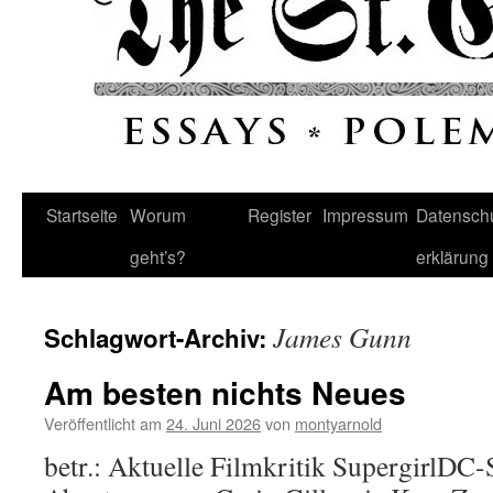
Startseite
Worum
Register
Impressum
Datenschu
geht’s?
erklärung
James Gunn
Schlagwort-Archiv:
Am besten nichts Neues
Veröffentlicht am
24. Juni 2026
von
montyarnold
betr.: Aktuelle Filmkritik SupergirlDC