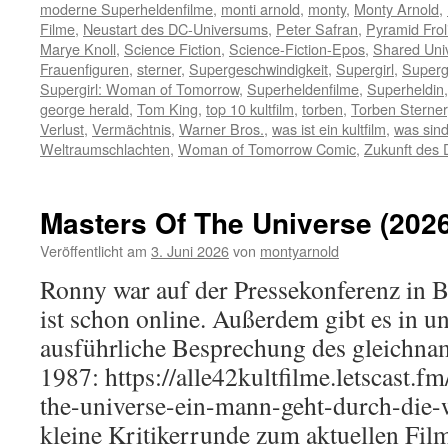
moderne Superheldenfilme
,
monti arnold
,
monty
,
Monty Arnold
,
Filme
,
Neustart des DC-Universums
,
Peter Safran
,
Pyramid Frol
Marye Knoll
,
Science Fiction
,
Science-Fiction-Epos
,
Shared Uni
Frauenfiguren
,
sterner
,
Supergeschwindigkeit
,
Supergirl
,
Superg
Supergirl: Woman of Tomorrow
,
Superheldenfilme
,
Superheldin
george herald
,
Tom King
,
top 10 kultfilm
,
torben
,
Torben Sterner
Verlust
,
Vermächtnis
,
Warner Bros.
,
was ist ein kultfilm
,
was sind
Weltraumschlachten
,
Woman of Tomorrow Comic
,
Zukunft des
Masters Of The Universe (2026
Veröffentlicht am
3. Juni 2026
von
montyarnold
Ronny war auf der Pressekonferenz in B
ist schon online. Außerdem gibt es in u
ausführliche Besprechung des gleichna
1987: https://alle42kultfilme.letscast.f
the-universe-ein-mann-geht-durch-die-w
kleine Kritikerrunde zum aktuellen Fil