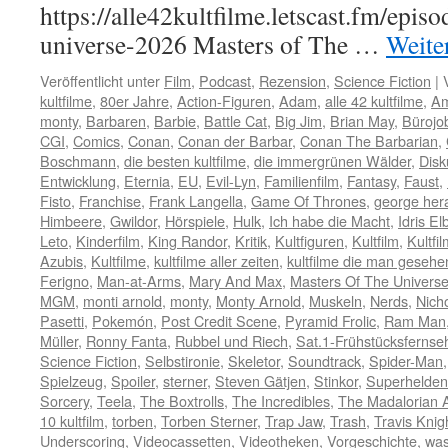
https://alle42kultfilme.letscast.fm/epis
universe-2026 Masters of The …
Weite
Veröffentlicht unter
Film
,
Podcast
,
Rezension
,
Science Fiction
|
kultfilme
,
80er Jahre
,
Action-Figuren
,
Adam
,
alle 42 kultfilme
,
A
monty
,
Barbaren
,
Barbie
,
Battle Cat
,
Big Jim
,
Brian May
,
Bürojo
CGI
,
Comics
,
Conan
,
Conan der Barbar
,
Conan The Barbarian
,
Boschmann
,
die besten kultfilme
,
die immergrünen Wälder
,
Disk
Entwicklung
,
Eternia
,
EU
,
Evil-Lyn
,
Familienfilm
,
Fantasy
,
Faust
,
Fisto
,
Franchise
,
Frank Langella
,
Game Of Thrones
,
george her
Himbeere
,
Gwildor
,
Hörspiele
,
Hulk
,
Ich habe die Macht
,
Idris El
Leto
,
Kinderfilm
,
King Randor
,
Kritik
,
Kultfiguren
,
Kultfilm
,
Kultfi
Azubis
,
Kultfilme
,
kultfilme aller zeiten
,
kultfilme die man geseh
Ferigno
,
Man-at-Arms
,
Mary And Max
,
Masters Of The Univers
MGM
,
monti arnold
,
monty
,
Monty Arnold
,
Muskeln
,
Nerds
,
Nicho
Pasetti
,
Pokemón
,
Post Credit Scene
,
Pyramid Frolic
,
Ram Man
Müller
,
Ronny Fanta
,
Rubbel und Riech
,
Sat.1-Frühstücksfernse
Science Fiction
,
Selbstironie
,
Skeletor
,
Soundtrack
,
Spider-Man
Spielzeug
,
Spoiler
,
sterner
,
Steven Gätjen
,
Stinkor
,
Superhelden
Sorcery
,
Teela
,
The Boxtrolls
,
The Incredibles
,
The Madalorian 
10 kultfilm
,
torben
,
Torben Sterner
,
Trap Jaw
,
Trash
,
Travis Knig
Underscoring
,
Videocassetten
,
Videotheken
,
Vorgeschichte
,
was 