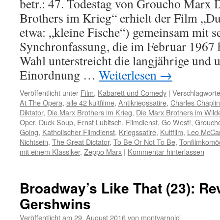
betr.: 47. Todestag von Groucho Marx 
Brothers im Krieg“ erhielt der Film „
etwa: „kleine Fische“) gemeinsam mit s
Synchronfassung, die im Februar 1967 
Wahl unterstreicht die langjährige und 
Einordnung …
Weiterlesen
→
Veröffentlicht unter
Film
,
Kabarett und Comedy
|
Verschlagworte
At The Opera
,
alle 42 kultfilme
,
Antikriegssatire
,
Charles Chaplin
Diktator
,
Die Marx Brothers im Krieg
,
Die Marx Brothers im Wil
Oper
,
Duck Soup
,
Ernst Lubitsch
,
Filmdienst
,
Go West!
,
Grouch
Going
,
Katholischer Filmdienst
,
Kriegssatire
,
Kultfilm
,
Leo McCa
Nichtsein
,
The Great Dictator
,
To Be Or Not To Be
,
Tonfilmkomö
mit einem Klassiker
,
Zeppo Marx
|
Kommentar hinterlassen
Broadway’s Like That (23): Re
Gershwins
Veröffentlicht am
29. August 2016
von
montyarnold