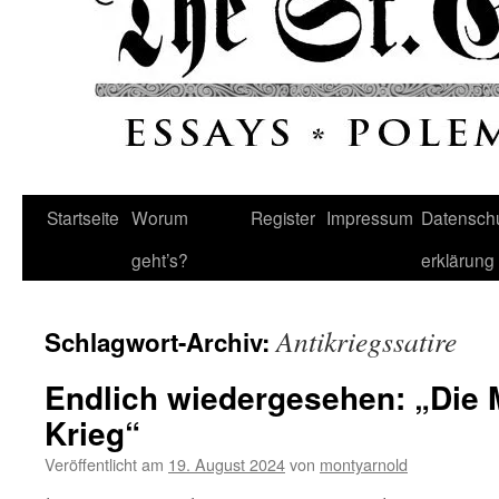
Startseite
Worum
Register
Impressum
Datenschu
geht’s?
erklärung
Antikriegssatire
Schlagwort-Archiv:
Endlich wiedergesehen: „Die 
Krieg“
Veröffentlicht am
19. August 2024
von
montyarnold