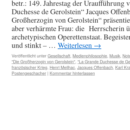
betr.: 149. Jahrestag der Uraufführung
Duchesse de Gerolstein“ Jacques Offen
Großherzogin von Gerolstein“ präsentie
aber verhärmte Frau: die Herrscherin ü
archetypischen Operettenstaat. Begeister
und stinkt – …
Weiterlesen
→
Veröffentlicht unter
Gesellschaft
,
Medienphilosophie
,
Musik
,
Not
"Die Großherzogin von Gerolstein"
,
"La Grande Duchesse de Ger
französischer Krieg
,
Henri Meilhac
,
Jacques Offenbach
,
Karl Kr
Postengeschacher
|
Kommentar hinterlassen