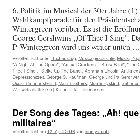
6. Politik im Musical der 30er Jahre (1) 
Wahlkampfparade für den Präsidentscha
Wintergreen vorüber. Es ist die Eröff
George Gershwins „Of Thee I Sing“. Da
P. Wintergreen wird uns weiter unten 
Veröffentlicht unter
Buchauszug
,
Musicalgeschichte
,
Musik
,
Popk
"A Night At The Opera"
,
"Animal Crackers"
,
"Show Boat"
,
"The 
Thee I Sing“
,
„Strike Up The Band“
,
Abraham Lincoln
,
Antikrieg
Depressionszeit
,
George S. Kaufman
,
George und Ira Gershwin
Oscar Hammerstein II
,
Marx Brothers
,
Morrie Ryskind
,
Satire un
Weltwirtschaftskrise
|
Kommentar hinterlassen
Der Song des Tages: „Ah! que 
militaires“
Veröffentlicht am
12. April 2016
von
montyarnold