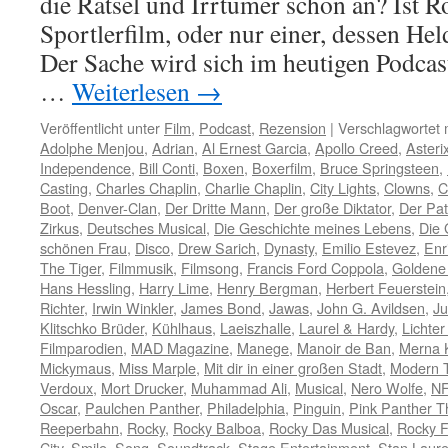
die Rätsel und Irrtümer schon an? Ist R
Sportlerfilm, oder nur einer, dessen Hel
Der Sache wird sich im heutigen Podca
…
Weiterlesen
→
Veröffentlicht unter
Film
,
Podcast
,
Rezension
|
Verschlagwortet 
Adolphe Menjou
,
Adrian
,
Al Ernest Garcia
,
Apollo Creed
,
Asteri
Independence
,
Bill Conti
,
Boxen
,
Boxerfilm
,
Bruce Springsteen
,
Casting
,
Charles Chaplin
,
Charlie Chaplin
,
City Lights
,
Clowns
,
C
Boot
,
Denver-Clan
,
Der Dritte Mann
,
Der große Diktator
,
Der Pa
Zirkus
,
Deutsches Musical
,
Die Geschichte meines Lebens
,
Die 
schönen Frau
,
Disco
,
Drew Sarich
,
Dynasty
,
Emilio Estevez
,
Enr
The Tiger
,
Filmmusik
,
Filmsong
,
Francis Ford Coppola
,
Goldene
Hans Hessling
,
Harry Lime
,
Henry Bergman
,
Herbert Feuerstein
Richter
,
Irwin Winkler
,
James Bond
,
Jawas
,
John G. Avildsen
,
Ju
Klitschko Brüder
,
Kühlhaus
,
Laeiszhalle
,
Laurel & Hardy
,
Lichter
Filmparodien
,
MAD Magazine
,
Manege
,
Manoir de Ban
,
Merna 
Mickymaus
,
Miss Marple
,
Mit dir in einer großen Stadt
,
Modern 
Verdoux
,
Mort Drucker
,
Muhammad Ali
,
Musical
,
Nero Wolfe
,
N
Oscar
,
Paulchen Panther
,
Philadelphia
,
Pinguin
,
Pink Panther 
Reeperbahn
,
Rocky
,
Rocky Balboa
,
Rocky Das Musical
,
Rocky F
City
,
Smile
,
Song
,
Soundtrack
,
Stage Entertainment
,
Stan Laure