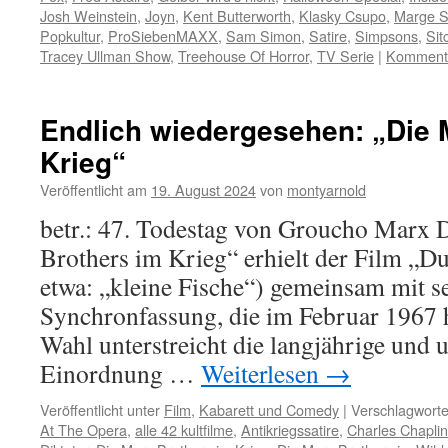
Josh Weinstein
,
Joyn
,
Kent Butterworth
,
Klasky Csupo
,
Marge 
Popkultur
,
ProSiebenMAXX
,
Sam Simon
,
Satire
,
Simpsons
,
Sit
Tracey Ullman Show
,
Treehouse Of Horror
,
TV Serie
|
Kommenta
Endlich wiedergesehen: „Die 
Krieg“
Veröffentlicht am
19. August 2024
von
montyarnold
betr.: 47. Todestag von Groucho Marx 
Brothers im Krieg“ erhielt der Film „
etwa: „kleine Fische“) gemeinsam mit s
Synchronfassung, die im Februar 1967 
Wahl unterstreicht die langjährige und 
Einordnung …
Weiterlesen
→
Veröffentlicht unter
Film
,
Kabarett und Comedy
|
Verschlagworte
At The Opera
,
alle 42 kultfilme
,
Antikriegssatire
,
Charles Chaplin