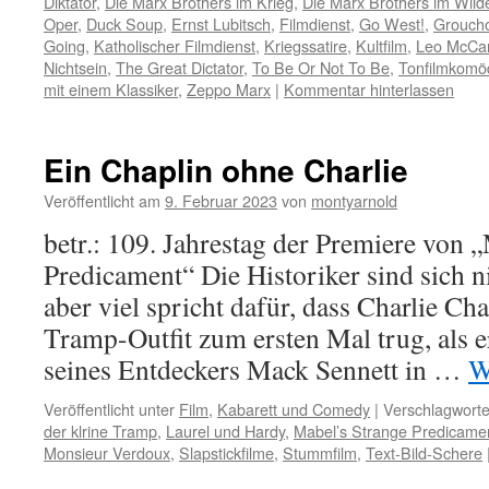
Diktator
,
Die Marx Brothers im Krieg
,
Die Marx Brothers im Wil
Oper
,
Duck Soup
,
Ernst Lubitsch
,
Filmdienst
,
Go West!
,
Grouch
Going
,
Katholischer Filmdienst
,
Kriegssatire
,
Kultfilm
,
Leo McCa
Nichtsein
,
The Great Dictator
,
To Be Or Not To Be
,
Tonfilmkomö
mit einem Klassiker
,
Zeppo Marx
|
Kommentar hinterlassen
Ein Chaplin ohne Charlie
Veröffentlicht am
9. Februar 2023
von
montyarnold
betr.: 109. Jahrestag der Premiere von 
Predicament“ Die Historiker sind sich n
aber viel spricht dafür, dass Charlie Ch
Tramp-Outfit zum ersten Mal trug, als e
seines Entdeckers Mack Sennett in …
W
Veröffentlicht unter
Film
,
Kabarett und Comedy
|
Verschlagworte
der klrine Tramp
,
Laurel und Hardy
,
Mabel’s Strange Predicame
Monsieur Verdoux
,
Slapstickfilme
,
Stummfilm
,
Text-Bild-Schere