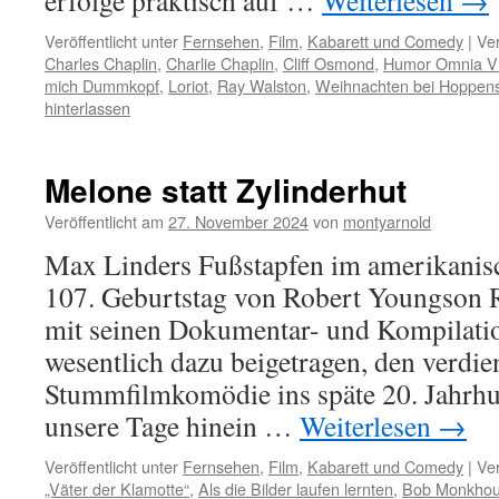
erfolge praktisch auf …
Weiterlesen
→
Veröffentlicht unter
Fernsehen
,
Film
,
Kabarett und Comedy
|
Ver
Charles Chaplin
,
Charlie Chaplin
,
Cliff Osmond
,
Humor Omnia Vi
mich Dummkopf
,
Loriot
,
Ray Walston
,
Weihnachten bei Hoppens
hinterlassen
Melone statt Zylinderhut
Veröffentlicht am
27. November 2024
von
montyarnold
Max Linders Fußstapfen im amerikanisch
107. Geburtstag von Robert Youngson 
mit seinen Dokumentar- und Kompilati
wesentlich dazu beigetragen, den verdi
Stummfilmkomödie ins späte 20. Jahrhu
unsere Tage hinein …
Weiterlesen
→
Veröffentlicht unter
Fernsehen
,
Film
,
Kabarett und Comedy
|
Ver
„Väter der Klamotte“
,
Als die Bilder laufen lernten
,
Bob Monkho