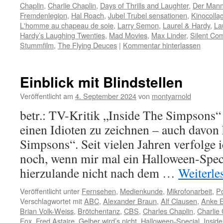
Chaplin
,
Charlie Chaplin
,
Days of Thrills and Laughter
,
Der Mann
Fremdenlegion
,
Hal Roach
,
Jubel Trubel sensationen
,
Kinocolla
L'homme au chapeau de soie
,
Larry Semon
,
Laurel & Hardy
,
La
Hardy’s Laughing Twenties
,
Mad Movies
,
Max Linder
,
Silent Co
Stummfilm
,
The Flying Deuces
|
Kommentar hinterlassen
Einblick mit Blindstellen
Veröffentlicht am
4. September 2024
von
montyarnold
betr.: TV-Kritik „Inside The Simpsons“ 
einen Idioten zu zeichnen – auch davon
Simpsons“. Seit vielen Jahren verfolge 
noch, wenn mir mal ein Halloween-Spe
hierzulande nicht nach dem …
Weiterl
Veröffentlicht unter
Fernsehen
,
Medienkunde
,
Mikrofonarbeit
,
Po
Verschlagwortet mit
ABC
,
Alexander Braun
,
Alf Clausen
,
Anke 
Brian Volk-Weiss
,
Brötchentanz
,
CBS
,
Charles Chaplin
,
Charlie 
Fox
,
Fred Astaire
,
Gelber wird’s nicht
,
Halloween-Special
,
Insid