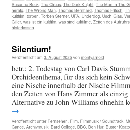
Susanne Beck
,
The Circus
,
The Dark Knight
,
The Man In The Gr
herald
,
The Wrong Man
,
Thomas Bernhard
,
Thomas Fritsch
,
Th
kultfilm
,
torben
,
Torben Sterner
,
UFA
,
Underdog
,
Uschi Glas
,
Vei
Giller
,
was ist ein kultfilm
,
was sind kultfilme
,
Zeiten des Aufruhrs
hinterlassen
Silentium!
Veröffentlicht am
3. August 2025
von
montyarnold
betr.: 2. Todestag von Carl Davis Stumm
Orchideenthema, für das sich kein Schwe
eine Nische innerhalb der Nische Filmmus
den Zeiten von Hans Zimmer als einz
Alternative zu John Williams ohnehin
→
Veröffentlicht unter
Fernsehen
,
Film
,
Filmmusik / Soundtrack
,
Mu
Gance
,
Archivmusik
,
Bard College
,
BBC
,
Ben Hur
,
Buster Keat