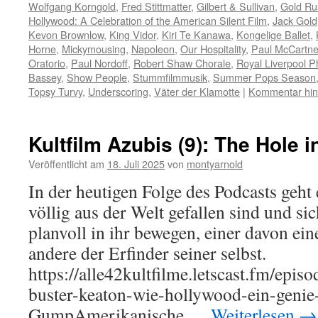
Wolfgang Korngold
,
Fred Stittmatter
,
Gilbert & Sullivan
,
Gold Ru
Hollywood: A Celebration of the American Silent Film
,
Jack Gold
Kevon Brownlow
,
King Vidor
,
Kiri Te Kanawa
,
Kongelige Ballet
,
Horne
,
Mickymousing
,
Napoleon
,
Our Hospitality
,
Paul McCartne
Oratorio
,
Paul Nordoff
,
Robert Shaw Chorale
,
Royal Liverpool P
Bassey
,
Show People
,
Stummfilmmusik
,
Summer Pops Season
Topsy Turvy
,
Underscoring
,
Väter der Klamotte
|
Kommentar hin
Kultfilm Azubis (9): The Hole i
Veröffentlicht am
18. Juli 2025
von
montyarnold
In der heutigen Folge des Podcasts geht
völlig aus der Welt gefallen sind und si
planvoll in ihr bewegen, einer davon ein
andere der Erfinder seiner selbst.
https://alle42kultfilme.letscast.fm/epis
buster-keaton-wie-hollywood-ein-genie-
GumpAmerikanische …
Weiterlesen
→