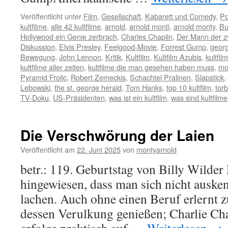
Veröffentlicht unter
Film
,
Gesellschaft
,
Kabarett und Comedy
,
Po
kultfilme
,
alle 42 kultfilme
,
arnold
,
arnold monti
,
arnold monty
,
Bu
Hollywood ein Genie zerbrach
,
Charles Chaplin
,
Der Mann der z
Diskussion
,
Elvis Presley
,
Feelgood-Movie
,
Forrest Gump
,
georg
Bewegung
,
John Lennon
,
Kritik
,
Kultfilm
,
Kultfilm Azubis
,
kultfil
kultfilme aller zeiten
,
kultfilme die man gesehen haben muss
,
mo
Pyramid Frolic
,
Robert Zemeckis
,
Schachtel Pralinen
,
Slapstick
,
Lebowski
,
the st. george herald
,
Tom Hanks
,
top 10 kultfilm
,
tor
TV-Doku
,
US-Präsidenten
,
was ist ein kultfilm
,
was sind kultfilme
Die Verschwörung der Laien
Veröffentlicht am
22. Juni 2025
von
montyarnold
betr.: 119. Geburtstag von Billy Wilder 
hingewiesen, dass man sich nicht ausk
lachen. Auch ohne einen Beruf erlernt 
dessen Verulkung genießen; Charlie Cha