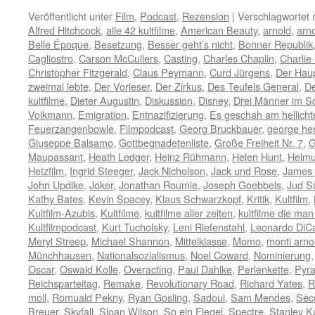
Veröffentlicht unter
Film
,
Podcast
,
Rezension
|
Verschlagwortet 
Alfred Hitchcock
,
alle 42 kultfilme
,
American Beauty
,
arnold
,
arn
Belle Époque
,
Besetzung
,
Besser geht’s nicht
,
Bonner Republik
Cagliostro
,
Carson McCullers
,
Casting
,
Charles Chaplin
,
Charlie
Christopher Fitzgerald
,
Claus Peymann
,
Curd Jürgens
,
Der Hau
zweimal lebte
,
Der Vorleser
,
Der Zirkus
,
Des Teufels General
,
De
kultfilme
,
Dieter Augustin
,
Diskussion
,
Disney
,
Drei Männer im S
Volkmann
,
Emigration
,
Entnazifizierung
,
Es geschah am hellich
Feuerzangenbowle
,
Filmpodcast
,
Georg Bruckbauer
,
george he
Giuseppe Balsamo
,
Gottbegnadetenliste
,
Große Freiheit Nr. 7
,
G
Maupassant
,
Heath Ledger
,
Heinz Rühmann
,
Helen Hunt
,
Helmu
Hetzfilm
,
Ingrid Steeger
,
Jack Nicholson
,
Jack und Rose
,
James
John Updike
,
Joker
,
Jonathan Roumie
,
Joseph Goebbels
,
Jud S
Kathy Bates
,
Kevin Spacey
,
Klaus Schwarzkopf
,
Kritik
,
Kultfilm
,
Kultfilm-Azubis
,
Kultfilme
,
kultfilme aller zeiten
,
kultfilme die m
Kultfilmpodcast
,
Kurt Tucholsky
,
Leni Riefenstahl
,
Leonardo DiCa
Meryl Streep
,
Michael Shannon
,
Mittelklasse
,
Momo
,
monti arno
Münchhausen
,
Nationalsozialismus
,
Noel Coward
,
Nominierung
Oscar
,
Oswald Kolle
,
Overacting
,
Paul Dahlke
,
Perlenkette
,
Pyra
Reichsparteitag
,
Remake
,
Revolutionary Road
,
Richard Yates
,
R
moll
,
Romuald Pekny
,
Ryan Gosling
,
Sadoul
,
Sam Mendes
,
Sec
Breuer
,
Skyfall
,
Sloan Wilson
,
So ein Flegel
,
Spectre
,
Stanley K