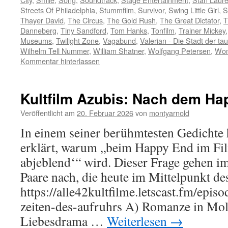
Streets Of Philadelphia
,
Stummfilm
,
Survivor
,
Swing Little Girl
,
S
Thayer David
,
The Circus
,
The Gold Rush
,
The Great Dictator
,
T
Danneberg
,
Tiny Sandford
,
Tom Hanks
,
Tonfilm
,
Trainer Mickey
Museums
,
Twilight Zone
,
Vagabund
,
Valerian - Die Stadt der t
Wilhelm Tell Nummer
,
William Shatner
,
Wolfgang Petersen
,
Wom
Kommentar hinterlassen
Kultfilm Azubis: Nach dem Ha
Veröffentlicht am
20. Februar 2026
von
montyarnold
In einem seiner berühmtesten Gedichte
erklärt, warum „beim Happy End im Fi
abjeblend‘“ wird. Dieser Frage gehen 
Paare nach, die heute im Mittelpunkt de
https://alle42kultfilme.letscast.fm/epi
zeiten-des-aufruhrs A) Romanze in Mo
Liebesdrama …
Weiterlesen
→