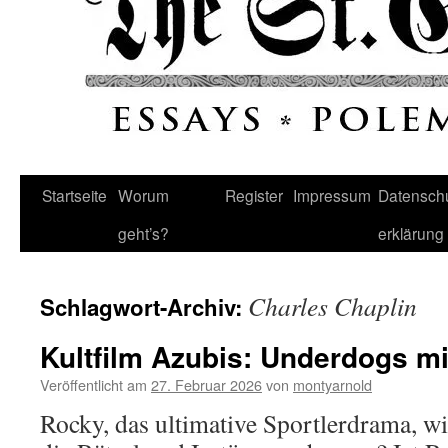
Startseite
Worum
Register
Impressum
Datenschu
geht’s?
erklärung
Charles Chaplin
Schlagwort-Archiv:
Kultfilm Azubis: Underdogs m
Veröffentlicht am
27. Februar 2026
von
montyarnold
Rocky, das ultimative Sportlerdrama, w