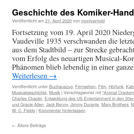
Geschichte des Komiker-Hand
Veröffentlicht am
21. April 2020
von
montyarnold
Fortsetzung vom 19. April 2020 Nieder
Vaudeville 1935 verschwanden die letzt
aus dem Stadtbild – zur Strecke gebrac
vom Erfolg des neuartigen Musical-Kon
Phänomen blieb lebendig in einer ganz
Weiterlesen
→
Veröffentlicht unter
Buchauszug
,
Fernsehen
,
Film
,
Hörfunk
,
Kab
Musicalgeschichte
,
Musik
|
Verschlagwortet mit
"Animal Cracker
Charles Chaplin
,
Entwicklung des US-Entertainment in den 30er
und Gracie Allen
,
Jack Benny
,
Jimmy Durante
,
Marx Brothers
,
M
W. C. Fields
|
Kommentar hinterlassen
←
Ältere Beiträge