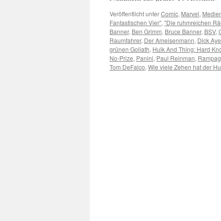
Veröffentlicht unter
Comic
,
Marvel
,
Medie
Fantastischen Vier"
,
"Die ruhmreichen Rä
Banner
,
Ben Grimm
,
Bruce Banner
,
BSV
,
Raumfahrer
,
Der Ameisenmann
,
Dick Aye
grünen Goliath
,
Hulk And Thing: Hard Kn
No-Prize
,
Panini
,
Paul Reinman
,
Rampagi
Tom DeFalco
,
Wie viele Zehen hat der Hu