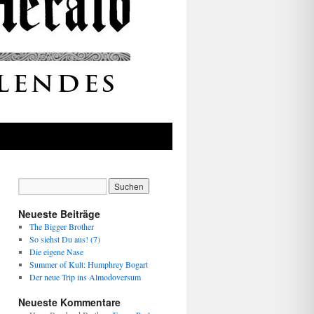
Neueste Beiträge
The Bigger Brother
So siehst Du aus! (7)
Die eigene Nase
Summer of Kult: Humphrey Bogart
Der neue Trip ins Almodoversum
Neueste Kommentare