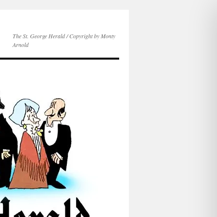
The St. George Herald / Copyright by Monty
Arnold