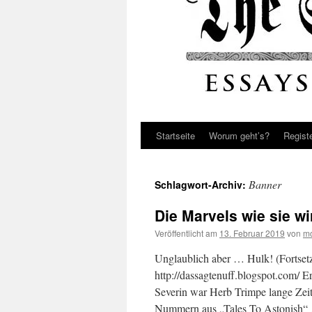
Startseite
Worum geht’s?
Regist
Banner
Schlagwort-Archiv:
Die Marvels wie sie wi
Veröffentlicht am
13. Februar 2019
von
mo
Unglaublich aber … Hulk! (Fortset
http://dassagtenuff.blogspot.com/ 
Severin war Herb Trimpe lange Zeit
Nummern aus „Tales To Astonish