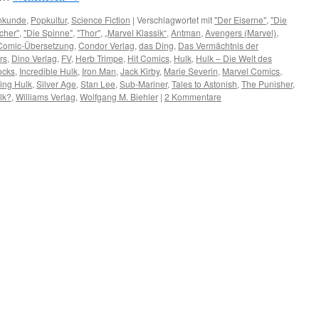
nkunde
,
Popkultur
,
Science Fiction
|
Verschlagwortet mit
"Der Eiserne"
,
"Die
cher"
,
"Die Spinne"
,
"Thor"
,
„Marvel Klassik“
,
Antman
,
Avengers (Marvel)
,
Comic-Übersetzung
,
Condor Verlag
,
das Ding
,
Das Vermächtnis der
rs
,
Dino Verlag
,
FV
,
Herb Trimpe
,
Hit Comics
,
Hulk
,
Hulk – Die Welt des
ocks
,
Incredible Hulk
,
Iron Man
,
Jack Kirby
,
Marie Severin
,
Marvel Comics
,
ng Hulk
,
Silver Age
,
Stan Lee
,
Sub-Mariner
,
Tales to Astonish
,
The Punisher
,
lk?
,
Williams Verlag
,
Wolfgang M. Biehler
|
2 Kommentare