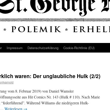
er
Impressum
Datenschutz­erklärung
Cookie-Richtlinie (EU)
rklich waren: Der unglaubliche Hulk (2/2)
ntyarnold
zung vom 8. Februar 2019) von Daniel Wamsler
Eröffnungsseite aus Hit Comics Nr. 143 (Hulk # 110). Nach Marie
 “federführend”. Während Williams die niedrigeren Hulk-
“ …
Weiterlesen
→