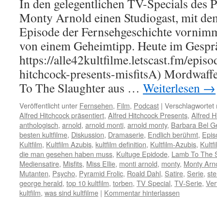
In den gelegentlichen TV-Specials des 
Monty Arnold einen Studiogast, mit dem
Episode der Fernsehgeschichte vornimmt
von einem Geheimtipp. Heute im Gespr
https://alle42kultfilme.letscast.fm/episo
hitchcock-presents-misfitsA) Mordwaf
To The Slaughter aus …
Weiterlesen
→
Veröffentlicht unter
Fernsehen
,
Film
,
Podcast
|
Verschlagwortet 
Alfred Hitchcock präsentiert
,
Alfred Hitchcock Presents
,
Alfred H
anthologisch
,
arnold
,
arnold monti
,
arnold monty
,
Barbara Bel G
besten kultfilme
,
Diskussion
,
Dramaserie
,
Endlich berühmt
,
Epis
Kultfilm
,
Kultfilm Azubis
,
kultfilm definition
,
Kultfilm-Azubis
,
Kultf
die man gesehen haben muss
,
Kultuge Epidode
,
Lamb To The S
Mediensatire
,
Misfits
,
Miss Ellie
,
monti arnold
,
monty
,
Monty Arn
Mutanten
,
Psycho
,
Pyramid Frolic
,
Roald Dahl
,
Satire
,
Serie
,
ste
george herald
,
top 10 kultfilm
,
torben
,
TV Special
,
TV-Serie
,
Ver
kultfilm
,
was sind kultfilme
|
Kommentar hinterlassen