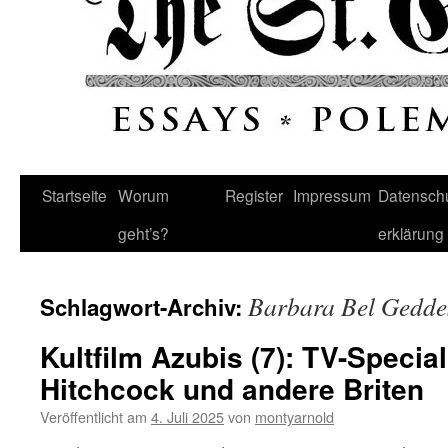
Startseite
Worum
Register
Impressum
Datenschu
geht’s?
erklärung
Barbara Bel Gedde
Schlagwort-Archiv:
Kultfilm Azubis (7): TV-Special
Hitchcock und andere Briten
Veröffentlicht am
4. Juli 2025
von
montyarnold