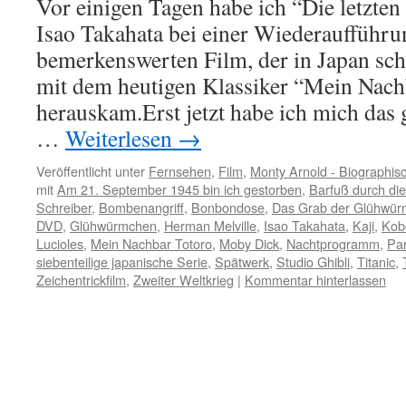
Vor einigen Tagen habe ich “Die letzt
Isao Takahata bei einer Wiederaufführu
bemerkenswerten Film, der in Japan s
mit dem heutigen Klassiker “Mein Nach
herauskam.Erst jetzt habe ich mich das 
…
Weiterlesen
→
Veröffentlicht unter
Fernsehen
,
Film
,
Monty Arnold - Biographis
mit
Am 21. September 1945 bin ich gestorben
,
Barfuß durch die
Schreiber
,
Bombenangriff
,
Bonbondose
,
Das Grab der Glühwü
DVD
,
Glühwürmchen
,
Herman Melville
,
Isao Takahata
,
Kaji
,
Kob
Lucioles
,
Mein Nachbar Totoro
,
Moby Dick
,
Nachtprogramm
,
Pa
siebenteilige japanische Serie
,
Spätwerk
,
Studio Ghibli
,
Titanic
,
Zeichentrickfilm
,
Zweiter Weltkrieg
|
Kommentar hinterlassen