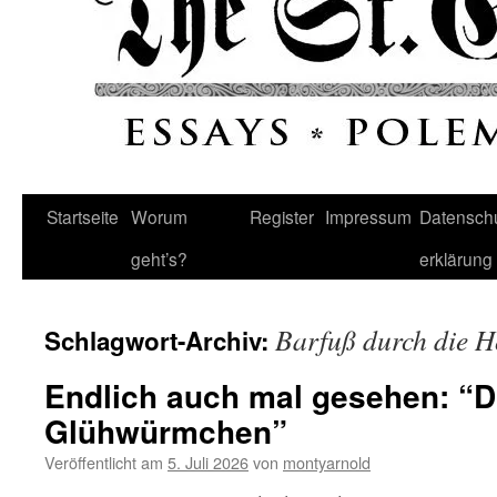
Startseite
Worum
Register
Impressum
Datenschu
geht’s?
erklärung
Barfuß durch die H
Schlagwort-Archiv:
Endlich auch mal gesehen: “Di
Glühwürmchen”
Veröffentlicht am
5. Juli 2026
von
montyarnold