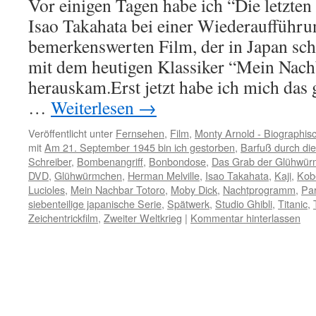
Vor einigen Tagen habe ich “Die letzt
Isao Takahata bei einer Wiederaufführu
bemerkenswerten Film, der in Japan s
mit dem heutigen Klassiker “Mein Nach
herauskam.Erst jetzt habe ich mich das 
…
Weiterlesen
→
Veröffentlicht unter
Fernsehen
,
Film
,
Monty Arnold - Biographis
mit
Am 21. September 1945 bin ich gestorben
,
Barfuß durch die
Schreiber
,
Bombenangriff
,
Bonbondose
,
Das Grab der Glühwü
DVD
,
Glühwürmchen
,
Herman Melville
,
Isao Takahata
,
Kaji
,
Kob
Lucioles
,
Mein Nachbar Totoro
,
Moby Dick
,
Nachtprogramm
,
Pa
siebenteilige japanische Serie
,
Spätwerk
,
Studio Ghibli
,
Titanic
,
Zeichentrickfilm
,
Zweiter Weltkrieg
|
Kommentar hinterlassen