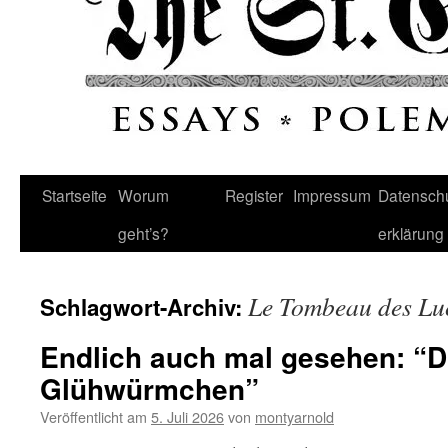
Startseite
Worum
Register
Impressum
Datenschu
geht’s?
erklärung
Le Tombeau des Lu
Schlagwort-Archiv:
Endlich auch mal gesehen: “Di
Glühwürmchen”
Veröffentlicht am
5. Juli 2026
von
montyarnold