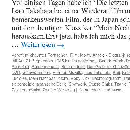
Vor einigen Tagen habe ich “Die letzt
Isao Takahata bei einer Wiederaufführu
bemerkenswerten Film, der in Japan s
mit dem heutigen Klassiker “Mein Nach
herauskam.Erst jetzt habe ich mich das 
…
Weiterlesen
→
Veröffentlicht unter
Fernsehen
,
Film
,
Monty Arnold - Biographis
mit
Am 21. September 1945 bin ich gestorben
,
Barfuß durch die
Schreiber
,
Bombenangriff
,
Bonbondose
,
Das Grab der Glühwü
DVD
,
Glühwürmchen
,
Herman Melville
,
Isao Takahata
,
Kaji
,
Kob
Lucioles
,
Mein Nachbar Totoro
,
Moby Dick
,
Nachtprogramm
,
Pa
siebenteilige japanische Serie
,
Spätwerk
,
Studio Ghibli
,
Titanic
,
Zeichentrickfilm
,
Zweiter Weltkrieg
|
Kommentar hinterlassen