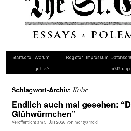
Startseite
Worum
Register
Impressum
Datenschu
geht’s?
erklärung
Kobe
Schlagwort-Archiv:
Endlich auch mal gesehen: “Di
Glühwürmchen”
Veröffentlicht am
5. Juli 2026
von
montyarnold