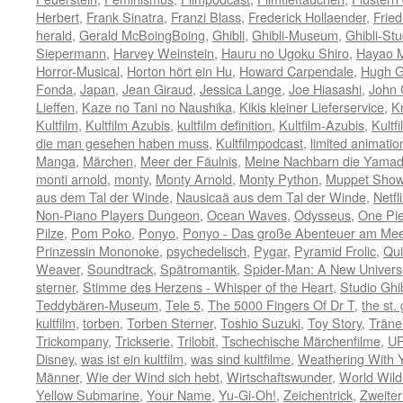
Herbert
,
Frank Sinatra
,
Franzi Blass
,
Frederick Hollaender
,
Fried
herald
,
Gerald McBoingBoing
,
Ghibli
,
Ghibli-Museum
,
Ghibli-Stu
Siepermann
,
Harvey Weinstein
,
Hauru no Ugoku Shiro
,
Hayao M
Horror-Musical
,
Horton hört ein Hu
,
Howard Carpendale
,
Hugh G
Fonda
,
Japan
,
Jean Giraud
,
Jessica Lange
,
Joe Hiasashi
,
John
Lieffen
,
Kaze no Tani no Naushika
,
Kikis kleiner Lieferservice
,
K
Kultfilm
,
Kultfilm Azubis
,
kultfilm definition
,
Kultfilm-Azubis
,
Kultf
die man gesehen haben muss
,
Kultfilmpodcast
,
limited animatio
Manga
,
Märchen
,
Meer der Fäulnis
,
Meine Nachbarn die Yama
monti arnold
,
monty
,
Monty Arnold
,
Monty Python
,
Muppet Sho
aus dem Tal der Winde
,
Nausicaä aus dem Tal der Winde
,
Netfl
Non-Piano Players Dungeon
,
Ocean Waves
,
Odysseus
,
One Pi
Pilze
,
Pom Poko
,
Ponyo
,
Ponyo - Das große Abenteuer am Mee
Prinzessin Mononoke
,
psychedelisch
,
Pygar
,
Pyramid Frolic
,
Qui
Weaver
,
Soundtrack
,
Spätromantik
,
Spider-Man: A New Univers
sterner
,
Stimme des Herzens - Whisper of the Heart
,
Studio Ghib
Teddybären-Museum
,
Tele 5
,
The 5000 Fingers Of Dr T
,
the st.
kultfilm
,
torben
,
Torben Sterner
,
Toshio Suzuki
,
Toy Story
,
Träne
Trickompany
,
Trickserie
,
Trilobit
,
Tschechische Märchenfilme
,
U
Disney
,
was ist ein kultfilm
,
was sind kultfilme
,
Weathering With 
Männer
,
Wie der Wind sich hebt
,
Wirtschaftswunder
,
World Wild
Yellow Submarine
,
Your Name
,
Yu-Gi-Oh!
,
Zeichentrick
,
Zweiter