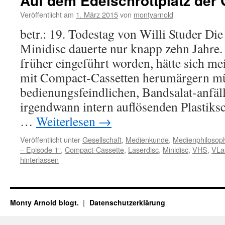
Auf dem Edelschrottplatz der
Veröffentlicht am
1. März 2015
von
montyarnold
betr.: 19. Todestag von Willi Studer Die
Minidisc dauerte nur knapp zehn Jahre.
früher eingeführt worden, hätte sich me
mit Compact-Cassetten herumärgern m
bedienungsfeindlichen, Bandsalat-anfäl
irgendwann intern auflösenden Plastiksc
…
Weiterlesen
→
Veröffentlicht unter
Gesellschaft
,
Medienkunde
,
Medienphilosop
– Episode 1“
,
Compact-Cassette
,
Laserdisc
,
Minidisc
,
VHS
,
VLas
hinterlassen
Monty Arnold blogt.
Datenschutz­erklärung