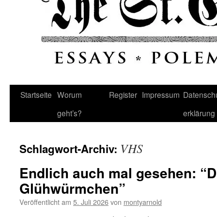
Startseite
Worum
Register
Impressum
Datenschu
geht’s?
erklärung
VHS
Schlagwort-Archiv:
Endlich auch mal gesehen: “Di
Glühwürmchen”
Veröffentlicht am
5. Juli 2026
von
montyarnold