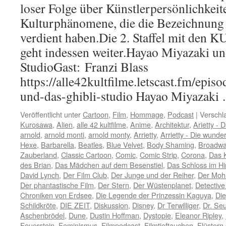
loser Folge über Künstlerpersönlichkeit
Kulturphänomene, die die Bezeichn
verdient haben.Die 2. Staffel mit d
geht indessen weiter.Hayao Miyazaki un
StudioGast: Franzi Blass
https://alle42kultfilme.letscast.fm/epis
und-das-ghibli-studio Hayao Miyazak
Veröffentlicht unter
Cartoon
,
Film
,
Hommage
,
Podcast
|
Verschl
Kurosawa
,
Alien
,
alle 42 kultfilme
,
Anime
,
Architektur
,
Arietty -
arnold
,
arnold monti
,
arnold monty
,
Arrietty
,
Arrietty - Die wund
Hexe
,
Barbarella
,
Beatles
,
Blue Velvet
,
Body Shaming
,
Broadw
Zauberland
,
Classic Cartoon
,
Comic
,
Comic Strip
,
Corona
,
Das 
des Brian
,
Das Mädchen auf dem Besenstiel
,
Das Schloss im H
David Lynch
,
Der Film Club
,
Der Junge und der Reiher
,
Der Moh
Der phantastische Film
,
Der Stern
,
Der Wüstenplanet
,
Detectiv
Chroniken von Erdsee
,
Die Legende der Prinzessin Kaguya
,
Die
Schildkröte
,
DIE ZEIT
,
Diskussion
,
Disney
,
Dr Terwilliger
,
Dr. Se
Aschenbrödel
,
Dune
,
Dustin Hoffman
,
Dystopie
,
Eleanor Ripley
,
Feuerstein
,
Feminismus
,
Filmpodcast
,
Filmtieftauchen
,
Flüstern