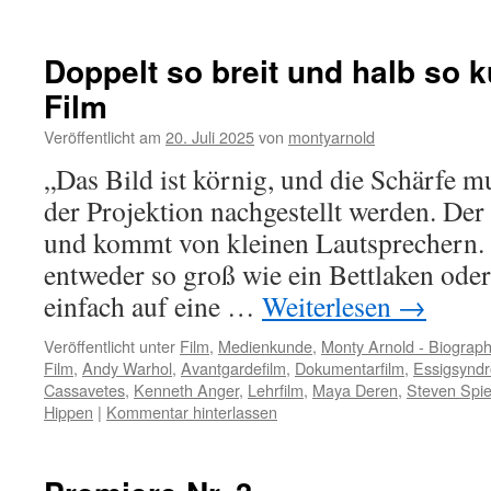
Doppelt so breit und halb so k
Film
Veröffentlicht am
20. Juli 2025
von
montyarnold
„Das Bild ist körnig, und die Schärfe
der Projektion nachgestellt werden. Der
und kommt von kleinen Lautsprechern. 
entweder so groß wie ein Bettlaken oder
einfach auf eine …
Weiterlesen
→
Veröffentlicht unter
Film
,
Medienkunde
,
Monty Arnold - Biograp
Film
,
Andy Warhol
,
Avantgardefilm
,
Dokumentarfilm
,
Essigsynd
Cassavetes
,
Kenneth Anger
,
Lehrfilm
,
Maya Deren
,
Steven Spie
Hippen
|
Kommentar hinterlassen