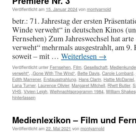
Premiere Nr. 3
Veröffentlicht am
15. Januar 2024
von
montyarnold
betr.: 71. Jahrestag der ersten Präsenta
Winde verweht“ in deutschen Kinos (un
Fernsehen) Zum Jahreswechsel hat art
verweht“ mehrmals ausgestrahlt, am 9. F
soweit – mit …
Weiterlesen
→
Veröffentlicht unter
Fernsehen
,
Film
,
Gesellschaft
,
Medienkunde
verweht"
,
„Gone With The Wind“
,
Bette Davis
,
Carole Lombard
,
Edith Marrener
,
Erstausstrahlung
,
Hans Clarin
,
Hattie McDaniel
Lana Turner
,
Laurence Olivier
,
Margaret Mitchell
,
Rhett Butler
,
S
VHS
,
Vivien Leigh
,
Weihnachtsprogramm 1984
,
William Shake
hinterlassen
Medienlexikon – Film und Fer
Veröffentlicht am
22. Mai 2021
von
montyarnold