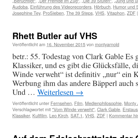
„Berüchtigt“
,
„Der Fremde im Zug“
,
„Die 39 Stufen“
,
„Jung und u
Audoba
,
Einführung des Videorecorders
,
Hörbuch
,
Humor und 
Josephine Tey
,
ProSieben
,
The 39 Steps
,
VHS
,
Vitaphon
,
ZDF
|
Rhett Butler auf VHS
Veröffentlicht am
16. November 2015
von
montyarnold
betr.: 55. Todestag von Clark Gable Es g
Klassiker, und es gibt die Glücksfälle, 
Winde verweht“ ist definitiv „nur“ ein K
Werbung ihm das andere Bäpperl auch s
Und …
Weiterlesen
→
Veröffentlicht unter
Fernsehen
,
Film
,
Medienphilosophie
,
Monty 
Verschlagwortet mit
"Vom Winde verweht"
,
Clark Gable
,
Erstaus
Klassiker
,
Kultfilm
,
Leo Kirch
,
SAT.1
,
VHS
,
ZDF
|
Kommentar hin