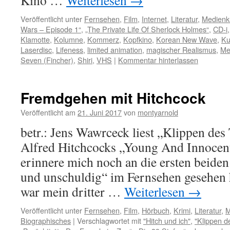
Kino …
Weiterlesen
→
Veröffentlicht unter
Fernsehen
,
Film
,
Internet
,
Literatur
,
Medienk
Wars – Episode 1“
,
„The Private Life Of Sherlock Holmes“
,
CD-i
Klamotte
,
Kolumne
,
Kommerz
,
Kopfkino
,
Korean New Wave
,
Ku
Laserdisc
,
Lifeness
,
limited animation
,
magischer Realismus
,
Me
Seven (Fincher)
,
Shiri
,
VHS
|
Kommentar hinterlassen
Fremdgehen mit Hitchcock
Veröffentlicht am
21. Juni 2017
von
montyarnold
betr.: Jens Wawrceck liest „Klippen des
Alfred Hitchcocks „Young And Innocen
erinnere mich noch an die ersten beiden
und unschuldig“ im Fernsehen gesehen h
war mein dritter …
Weiterlesen
→
Veröffentlicht unter
Fernsehen
,
Film
,
Hörbuch
,
Krimi
,
Literatur
,
M
Biographisches
|
Verschlagwortet mit
"Hitch und ich"
,
"Klippen d