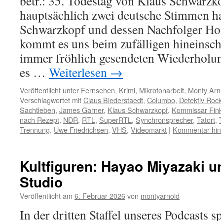
betr.: 35. Todestag von Klaus Schwar
hauptsächlich zwei deutsche Stimmen h
Schwarzkopf und dessen Nachfolger Hor
kommt es uns beim zufälligen hineinsch
immer fröhlich gesendeten Wiederholun
es …
Weiterlesen
→
Veröffentlicht unter
Fernsehen
,
Krimi
,
Mikrofonarbeit
,
Monty Arn
Verschlagwortet mit
Claus Biederstaedt
,
Columbo
,
Detektiv Roc
Sachtleben
,
James Garner
,
Klaus Schwarzkopf
,
Kommissar Fin
nach Rezept
,
NDR
,
RTL
,
SuperRTL
,
Synchronsprecher
,
Tatort
,
Trennung
,
Uwe Friedrichsen
,
VHS
,
Videomarkt
|
Kommentar hin
Kultfiguren: Hayao Miyazaki u
Studio
Veröffentlicht am
6. Februar 2026
von
montyarnold
In der dritten Staffel unseres Podcasts s