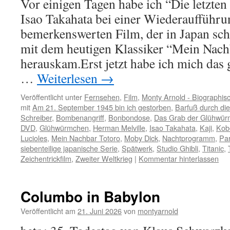
Vor einigen Tagen habe ich “Die letzt
Isao Takahata bei einer Wiederaufführu
bemerkenswerten Film, der in Japan s
mit dem heutigen Klassiker “Mein Nach
herauskam.Erst jetzt habe ich mich das 
…
Weiterlesen
→
Veröffentlicht unter
Fernsehen
,
Film
,
Monty Arnold - Biographis
mit
Am 21. September 1945 bin ich gestorben
,
Barfuß durch die
Schreiber
,
Bombenangriff
,
Bonbondose
,
Das Grab der Glühwü
DVD
,
Glühwürmchen
,
Herman Melville
,
Isao Takahata
,
Kaji
,
Kob
Lucioles
,
Mein Nachbar Totoro
,
Moby Dick
,
Nachtprogramm
,
Pa
siebenteilige japanische Serie
,
Spätwerk
,
Studio Ghibli
,
Titanic
,
Zeichentrickfilm
,
Zweiter Weltkrieg
|
Kommentar hinterlassen
Columbo in Babylon
Veröffentlicht am
21. Juni 2026
von
montyarnold